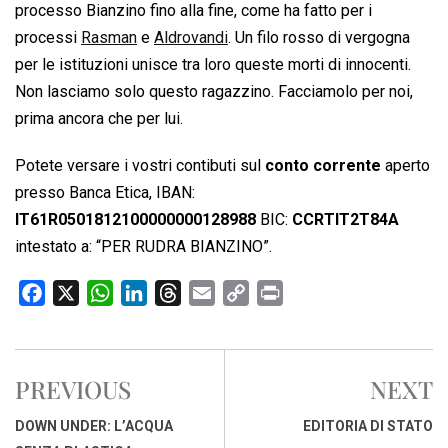
processo Bianzino fino alla fine, come ha fatto per i
processi
Rasman
e
Aldrovandi
. Un filo rosso di vergogna
per le istituzioni unisce tra loro queste morti di innocenti.
Non lasciamo solo questo ragazzino. Facciamolo per noi,
prima ancora che per lui.
Potete versare i vostri contibuti sul
conto corrente
aperto
presso Banca Etica, IBAN:
IT61R0501812100000000128988
BIC:
CCRTIT2T84A
intestato a: “PER RUDRA BIANZINO”.
F
X
W
L
T
E
C
P
a
h
i
h
m
o
r
c
a
n
r
a
p
i
e
t
k
e
i
y
n
PREVIOUS
NEXT
b
s
e
a
l
L
t
o
A
d
d
i
DOWN UNDER: L’ACQUA
EDITORIA DI STATO