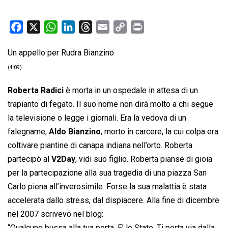
F
X
W
L
T
E
C
P
a
h
i
h
m
o
r
Un appello per Rudra Bianzino
c
a
n
r
a
p
i
e
t
k
e
i
y
n
(4:09)
b
s
e
a
l
L
t
Roberta Radici
è morta in un ospedale in attesa di un
o
A
d
d
i
trapianto di fegato. Il suo nome non dirà molto a chi segue
o
p
I
s
n
la televisione o legge i giornali. Era la vedova di un
k
p
n
k
falegname,
Aldo Bianzino
, morto in carcere, la cui colpa era
coltivare piantine di canapa indiana nell’orto. Roberta
partecipò al
V2Day
, vidi suo figlio. Roberta pianse di gioia
per la partecipazione alla sua tragedia di una piazza San
Carlo piena all’inverosimile. Forse la sua malattia è stata
accelerata dallo stress, dal dispiacere. Alla fine di dicembre
nel 2007 scrivevo nel blog:
“Qualcuno bussa alla tua porta. E’ lo Stato. Ti porta via dalla