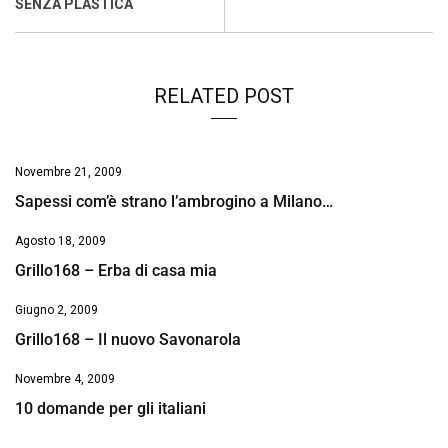
o
p
I
s
n
SENZA PLASTICA
k
p
n
k
RELATED POST
Novembre 21, 2009
Sapessi com’è strano l’ambrogino a Milano…
Agosto 18, 2009
Grillo168 – Erba di casa mia
Giugno 2, 2009
Grillo168 – Il nuovo Savonarola
Novembre 4, 2009
10 domande per gli italiani