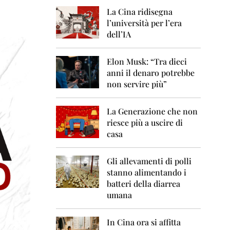
0
6
La Cina ridisegna
l’università per l’era
2
dell’IA
0
0
7
Elon Musk: “Tra dieci
anni il denaro potrebbe
2
non servire più”
0
0
8
La Generazione che non
riesce più a uscire di
2
casa
0
0
9
Gli allevamenti di polli
stanno alimentando i
2
0
batteri della diarrea
1
umana
0
2
In Cina ora si affitta