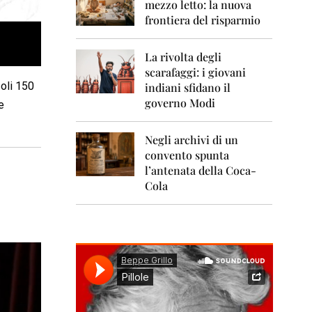
0
mezzo letto: la nuova
1
frontiera del risparmio
1
2
La rivolta degli
0
scarafaggi: i giovani
1
soli 150
indiani sfidano il
2
governo Modi
e
2
0
Negli archivi di un
1
convento spunta
3
l’antenata della Coca-
2
Cola
0
1
4
2
0
1
5
2