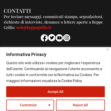
CONTATTI
Per inviare messaggi, comunicati stampa, segnalazioni,
richieste di interviste, denunce o lettere aperte a Beppe
Grillo:
web@beppegrillo.it
PUBBLICITA'
Informativa Privacy
Per la tua pubblicità su questo Blog:
Questo sito web utilizza i cookies per migliorare l'esperienza
pubblicita@beppegrillo.it
dell'utente. Continuando la navigazione l'utente acconsente a
tutti i cookie in conformità con la Normativa sui Cookies. Per
HOMEPAGE
COOKIE POLICY
PRIVACY POLICY
CONTATTI
maggiori informazioni visualizza la
Cookie Policy
Accept All
© Copyright 2026 - Il Blog di Beppe Grillo. All Rights Reserved - Powered by
happygrafic.com
Customize
Reject All