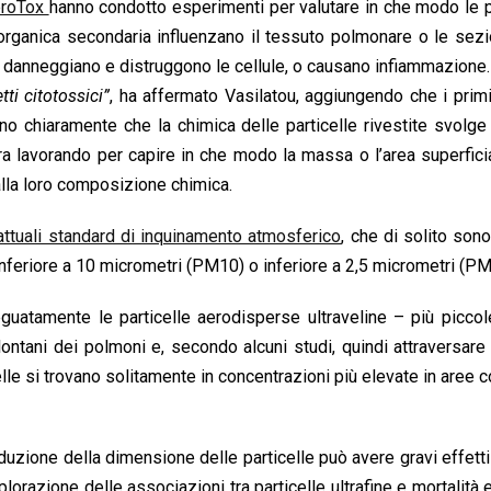
eroTox
hanno condotto esperimenti per valutare in che modo le p
 organica secondaria influenzano il tessuto polmonare o le sezi
e danneggiano e distruggono le cellule, o causano infiammazione.
ti citotossici”
, ha affermato Vasilatou, aggiungendo che i primi 
no chiaramente che la chimica delle particelle rivestite svolge
cora lavorando per capire in che modo la massa o l’area superfici
 alla loro composizione chimica.
 attuali standard di inquinamento atmosferico
, che di solito sono
inferiore a 10 micrometri (PM10) o inferiore a 2,5 micrometri (PM
uatamente le particelle aerodisperse ultraveline – più piccol
ntani dei polmoni e, secondo alcuni studi, quindi attraversare 
lle si trovano solitamente in concentrazioni più elevate in aree 
uzione della dimensione delle particelle può avere gravi effetti
plorazione delle associazioni tra particelle ultrafine e mortalità e