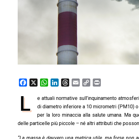
F
X
W
L
T
E
C
P
a
h
i
h
m
o
r
L
e attuali normative sull’inquinamento atmosfer
c
a
n
r
a
p
i
e
di diametro inferiore a 10 micrometri (PM10) o 
t
k
e
i
y
n
b
s
e
a
l
L
t
per la loro minaccia alla salute umana. Ma que
o
A
d
d
i
delle particelle più piccole – né altri attributi che po
o
p
I
s
n
“La massa è davvero una metrica utile, ma forse non abb
k
p
n
k