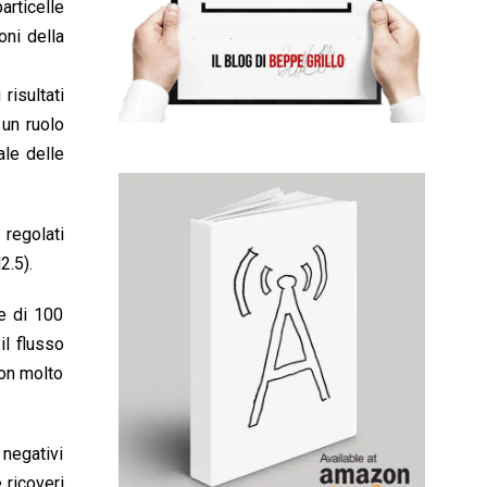
articelle
oni della
risultati
 un ruolo
ale delle
 regolati
2.5).
e di 100
il flusso
con molto
 negativi
 ricoveri