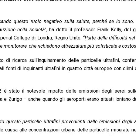
ando questo ruolo negativo sulla salute, perché se lo sono, a
uzione nella società”,
ha detto il professor Frank Kelly, del g
Imperial College di Londra, Regno Unito.
“Parte della difficoltà ne
are e monitorare, che richiedono attrezzature più sofisticate e costo
 di ricerca sull’inquinamento delle particelle ultrafini, conf
li fonti di inquinanti ultrafini in quattro città europee con climi 
2
è stato il notevole impatto delle emissioni degli aerei sull
ondra e Zurigo – anche quando gli aeroporti erano situati lontano d
queste particelle ultrafini provenienti dalle emissioni degli a
pale causa alle concentrazioni urbane delle particelle misurate nell