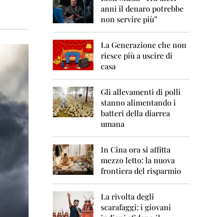
0
anni il denaro potrebbe
6
non servire più”
2
0
La Generazione che non
0
7
riesce più a uscire di
casa
2
0
0
Gli allevamenti di polli
8
stanno alimentando i
batteri della diarrea
2
umana
0
0
9
In Cina ora si affitta
mezzo letto: la nuova
2
frontiera del risparmio
0
1
0
La rivolta degli
scarafaggi: i giovani
2