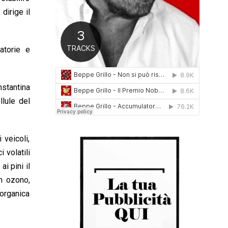
0
dirige il
1
6
atorie e
nstantina
llule del
 veicoli,
 volatili
i pini il
on ozono,
 organica