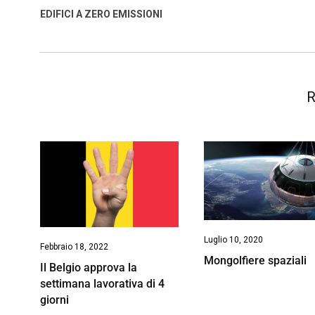
o
p
I
s
n
EDIFICI A ZERO EMISSIONI
k
p
n
k
R
Luglio 10, 2020
Febbraio 18, 2022
Mongolfiere spaziali
Il Belgio approva la
settimana lavorativa di 4
giorni