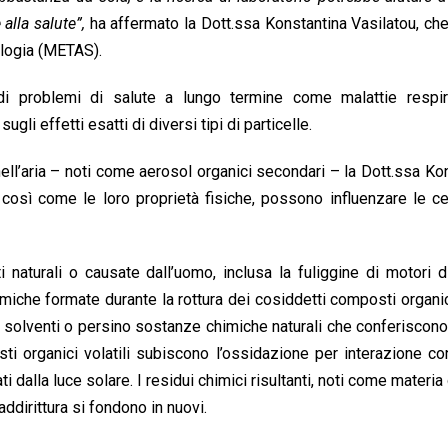
 alla salute”,
ha affermato la Dott.ssa Konstantina Vasilatou, che 
ologia (METAS).
i problemi di salute a lungo termine come malattie respir
i effetti esatti di diversi tipi di particelle.
nell’aria – noti come aerosol organici secondari – la Dott.ssa Ko
 così come le loro proprietà fisiche, possono influenzare le ce
 naturali o causate dall’uomo, inclusa la fuliggine di motori di
iche formate durante la rottura dei cosiddetti composti organici
 solventi o persino sostanze chimiche naturali che conferiscono a
i organici volatili subiscono l’ossidazione per interazione c
ti dalla luce solare. I residui chimici risultanti, noti come materia
ddirittura si fondono in nuovi.