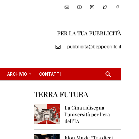
PER LA TUA PUBBLICITÀ
pubblicita@beppegrillo.it
ARCHIVIO
CONTATTI
TERRA FUTURA
2
0
La Cina ridisegna
0
l’università per l’era
5
dell’IA
2
0
Elon Musk: “Tra dieci