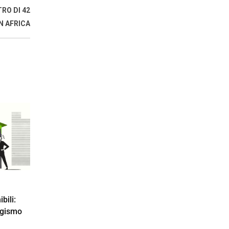
RO DI 42
N AFRICA
bili:
ogismo