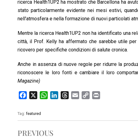
ricerca Health1UP2 ha mostrato che Barcellona ha avuto gr
stato particolarmente evidente nei mesi estivi, quand
nell’atmosfera e nella formazione di nuovi particolati atm
Mentre la ricerca Health1UP2 non ha identificato una relazi
città, il Prof. Kelly ha affermato che sarebbe utile per 
ricovero per specifiche condizioni di salute cronica.
Anche in assenza di nuove regole per ridurre la produz
riconoscere le loro fonti e cambiare il loro comporta
Magazine)
F
X
W
L
T
E
C
P
a
h
i
h
m
o
r
c
a
n
r
a
p
i
Tag:
featured
e
t
k
e
i
y
n
b
s
e
a
l
L
t
PREVIOUS
o
A
d
d
i