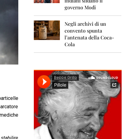
indiani sfidano il
0
1
governo Modi
1
Negli archivi di un
2
0
convento spunta
1
l’antenata della Coca-
2
Cola
2
0
1
3
2
0
1
4
articelle
marcatore
2
i mediche
0
1
5
stabilire
2