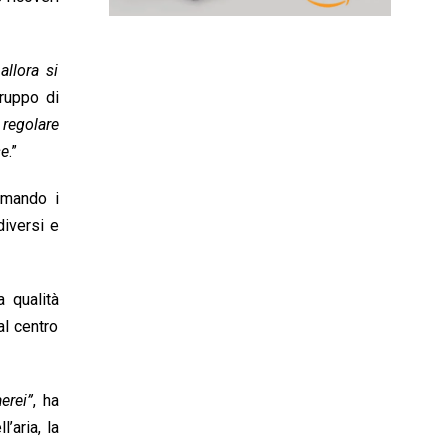
llora si
ruppo di
l regolare
se
.”
ermando i
diversi e
a qualità
al centro
erei”
, ha
’aria, la