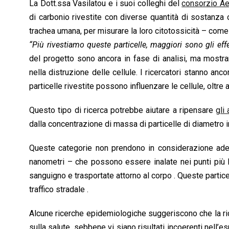
La Dott.ssa Vasilatou e i suoi colleghi del
consorzio A
di carbonio rivestite con diverse quantità di sostanza
trachea umana, per misurare la loro citotossicità – com
“Più rivestiamo queste particelle, maggiori sono gli effet
del progetto sono ancora in fase di analisi, ma mostra
nella distruzione delle cellule. I ricercatori stanno an
particelle rivestite possono influenzare le cellule, oltre
Questo tipo di ricerca potrebbe aiutare a ripensare
gli
dalla concentrazione di massa di particelle di diametro 
Queste categorie non prendono in considerazione adeg
nanometri – che possono essere inalate nei punti più lo
sanguigno e trasportate attorno al corpo . Queste partice
traffico stradale .
Alcune ricerche epidemiologiche suggeriscono che la rid
sulla salute, sebbene vi siano risultati incoerenti nell’es