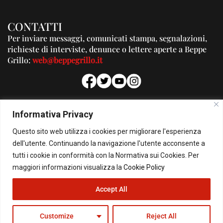
CONTATTI
Per inviare messaggi, comunicati stampa, segnalazioni,
richieste di interviste, denunce o lettere aperte a Beppe
Grillo:
web@beppegrillo.it
PUBBLICITA'
Informativa Privacy
Per la tua pubblicità su questo Blog:
Questo sito web utilizza i cookies per migliorare l'esperienza
pubblicita@beppegrillo.it
dell'utente. Continuando la navigazione l'utente acconsente a
tutti i cookie in conformità con la Normativa sui Cookies. Per
HOMEPAGE
COOKIE POLICY
PRIVACY POLICY
CONTATTI
maggiori informazioni visualizza la
Cookie Policy
Accept All
© Copyright 2026 - Il Blog di Beppe Grillo. All Rights Reserved - Powered by
happygrafic.com
Customize
Reject All