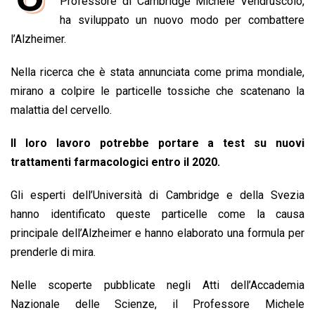
e
Professore di Cambridge Michele Vendruscolo,
t
k
e
i
y
n
b
s
e
a
l
L
t
ha sviluppato un nuovo modo per combattere
o
A
d
d
i
l’Alzheimer.
o
p
I
s
n
Nella ricerca che è stata annunciata come prima mondiale,
k
p
n
k
mirano a colpire le particelle tossiche che scatenano la
malattia del cervello.
Il loro lavoro potrebbe portare a test su nuovi
trattamenti farmacologici entro il 2020.
Gli esperti dell’Università di Cambridge e della Svezia
hanno identificato queste particelle come la causa
principale dell’Alzheimer e hanno elaborato una formula per
prenderle di mira.
Nelle scoperte pubblicate negli Atti dell’Accademia
Nazionale delle Scienze, il Professore Michele