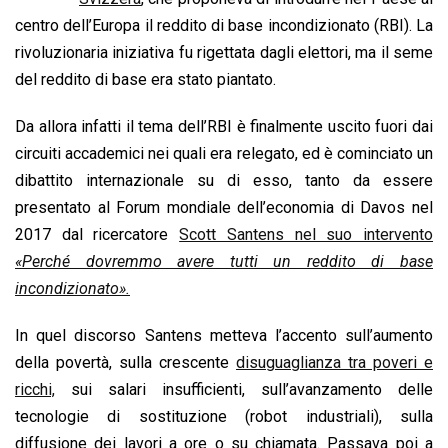
o
A
d
d
i
centro dell’Europa il reddito di base incondizionato (RBI). La
o
p
I
s
n
rivoluzionaria iniziativa fu rigettata dagli elettori, ma il seme
k
p
n
k
del reddito di base era stato piantato.
Da allora infatti il tema dell’RBI è finalmente uscito fuori dai
circuiti accademici nei quali era relegato, ed è cominciato un
dibattito internazionale su di esso, tanto da essere
presentato al Forum mondiale dell’economia di Davos nel
2017 dal ricercatore
Scott Santens nel suo intervento
«Perché dovremmo avere tutti un reddito di base
incondizionato».
In quel discorso Santens metteva l’accento sull’aumento
della povertà, sulla crescente
disuguaglianza tra poveri e
ricchi,
sui salari insufficienti, sull’avanzamento delle
tecnologie di sostituzione (robot industriali), sulla
diffusione dei lavori a ore o su chiamata. Passava poi a