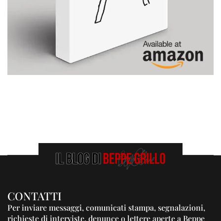
CONTATTI
Per inviare messaggi, comunicati stampa, segnalazioni,
richieste di interviste, denunce o lettere aperte a Beppe