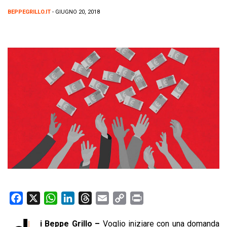
BEPPEGRILLO.IT
- GIUGNO 20, 2018
F
X
W
L
T
E
C
P
a
h
i
h
m
o
r
i Beppe Grillo –
Voglio iniziare con una domanda
c
a
n
r
a
p
i