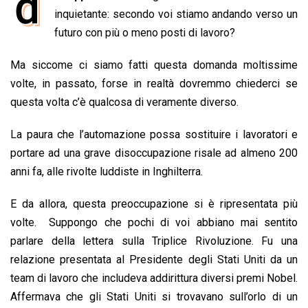
d
e
inquietante: secondo voi stiamo andando verso un
t
k
e
i
y
n
b
s
e
a
l
L
t
futuro con più o meno posti di lavoro?
o
A
d
d
i
Ma siccome ci siamo fatti questa domanda moltissime
o
p
I
s
n
volte, in passato, forse in realtà dovremmo chiederci se
k
p
n
k
questa volta c’è qualcosa di veramente diverso.
La paura che l’automazione possa sostituire i lavoratori e
portare ad una grave disoccupazione risale ad almeno 200
anni fa, alle rivolte luddiste in Inghilterra.
E da allora, questa preoccupazione si è ripresentata più
volte. Suppongo che pochi di voi abbiano mai sentito
parlare della lettera sulla Triplice Rivoluzione. Fu una
relazione presentata al Presidente degli Stati Uniti da un
team di lavoro che includeva addirittura diversi premi Nobel.
Affermava che gli Stati Uniti si trovavano sull’orlo di un