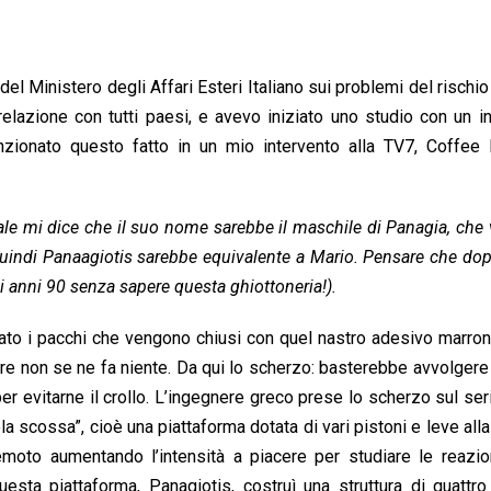
del Ministero degli Affari Esteri Italiano sui problemi del rischi
 relazione con tutti paesi, e avevo iniziato uno studio con un 
zionato questo fatto in un mio intervento alla TV7, Coffee 
uale mi dice che il suo nome sarebbe il maschile di Panagia, che 
quindi Panaagiotis sarebbe equivalente a Mario. Pensare che do
gli anni 90 senza sapere questa ghiottoneria!).
ato i pacchi che vengono chiusi con quel nastro adesivo marro
re non se ne fa niente. Da qui lo scherzo: basterebbe avvolgere 
 per evitarne il crollo. L’ingegnere greco prese lo scherzo sul seri
la scossa”, cioè una piattaforma dotata di vari pistoni e leve alla
remoto aumentando l’intensità a piacere per studiare le reazi
esta piattaforma, Panagiotis, costruì una struttura di quattr