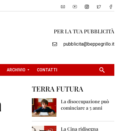
PER LA TUA PUBBLICITÀ
pubblicita@beppegrillo.it
ARCHIVIO
CONTATTI
TERRA FUTURA
2
a
0
La disoccupazione può
0
cominciare a 5 anni
5
2
0
La Cina ridisegna