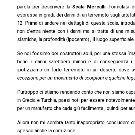
parola per descrivere la
Scala Mercalli
. Formulata d
espressa in gradi, dei danni di un terremoto sugli artefatt
12. Prima di andare nei dettagli di questa scala, introd
non c’entra niente con i danni ma si tratta di una misu
sismiche, la profondità (ipocentro) , il luogo superficiale
Se noi fossimo dei costruttori abili, per una stessa “m
bene, i danni sarebbero minori e di conseguenza i 
ipotizziamo un forte terremoto in un deserto dove a
eccezione per un movimento di scorpioni e qualche fuga
Purtroppo ci stiamo rendendo conto che non siamo capaci 
in Grecia e Turchia, paesi noti per essere notevolment
per un manufatto che cada giù facilmente , quindi per au
Allora non mi sembra tanto inappropriato concludere c
spesso anche la corruzione.