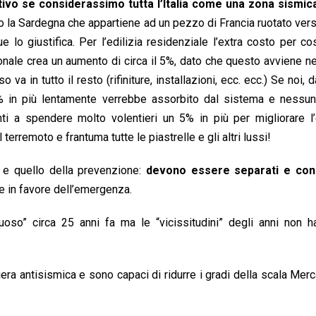
ivo se considerassimo tutta l’Italia come una zona sismic
 la Sardegna che appartiene ad un pezzo di Francia ruotato verso 
 giustifica. Per l’edilizia residenziale l’extra costo per cos
onale crea un aumento di circa il 5%, dato che questo avviene ne
va in tutto il resto (rifiniture, installazioni, ecc. ecc.) Se noi, d
 5% in più lentamente verrebbe assorbito dal sistema e nessu
i a spendere molto volentieri un 5% in più per migliorare l’e
l terremoto e frantuma tutte le piastrelle e gli altri lussi!
 e quello della prevenzione:
devono essere separati e con
 in favore dell’emergenza.
oso” circa 25 anni fa ma le “vicissitudini” degli anni non h
ra antisismica e sono capaci di ridurre i gradi della scala Merca