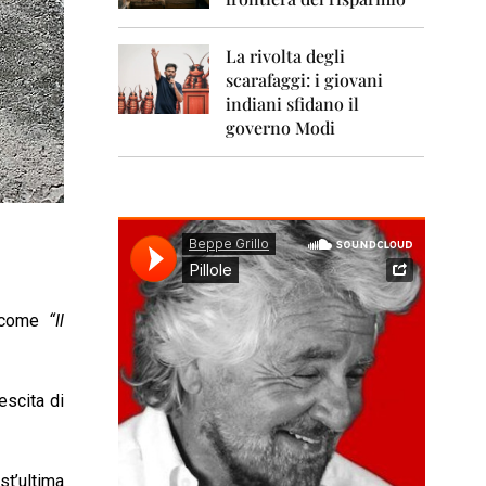
0
1
1
La rivolta degli
scarafaggi: i giovani
2
0
indiani sfidano il
1
governo Modi
2
2
0
1
3
2
0
i come
“Il
1
4
2
escita di
0
1
5
st’ultima
2