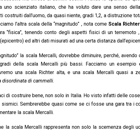
a uno scienziato italiano, che ha voluto dare una senso della
i costruiti dall’uomo, da quasi niente, gradi 1,2, a distruzione tot
uciamo l’altra scala della “magnitudo” , nota come
Scala
Richte
ra “fisica”, tenendo conto degli aspetti fisici di un terremoto 
 (epicentro) ed altri dati misurati ad una certa distanza dall’epicen
agnitudo” la scala Mercalli, dovrebbe diminuire, perché, avendo 
gradi della scala Mercalli più bassi. Facciamo un esempio 
vremo una scala Richter alta, e una scala Mercalli quasi a z
 disordinata di cammelli.
di costruire bene, non solo in Italia. Ho visto infatti delle cos
e sismici. Sembrerebbe quasi come se ci fosse una gara tra i co
mentare la scala Mercalli.
he la scala Mercalli rappresenta non solo la scemenza degli u