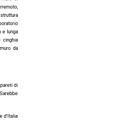
rremoto,
struttura
boratorio
m e lunga
e cinghia
l muro da
pareti di
. Sarebbe
 d’Italia