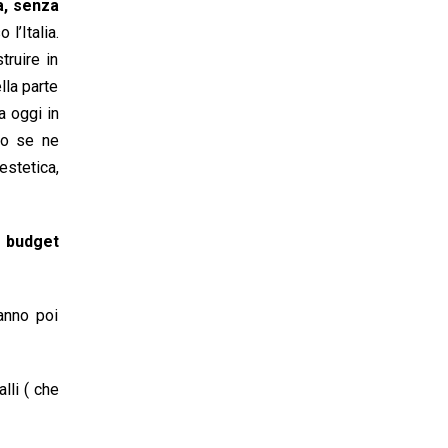
a, senza
l’Italia.
truire in
lla parte
a oggi in
no se ne
stetica,
 budget
anno poi
lli ( che