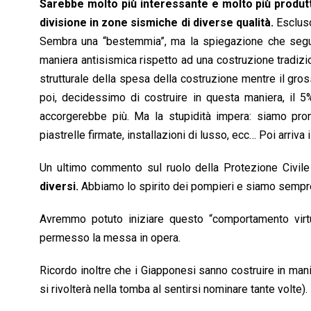
Sarebbe molto più interessante e molto più produtt
divisione in zone sismiche di diverse qualità.
Escluso
Sembra una “bestemmia”, ma la spiegazione che segue lo
maniera antisismica rispetto ad una costruzione tradizi
strutturale della spesa della costruzione mentre il grosso 
poi, decidessimo di costruire in questa maniera, il
accorgerebbe più. Ma la stupidità impera: siamo pront
piastrelle firmate, installazioni di lusso, ecc… Poi arriva i
Un ultimo commento sul ruolo della Protezione Civile
diversi.
Abbiamo lo spirito dei pompieri e siamo sempre
Avremmo potuto iniziare questo “comportamento virtu
permesso la messa in opera.
Ricordo inoltre che i Giapponesi sanno costruire in manie
si rivolterà nella tomba al sentirsi nominare tante volte).