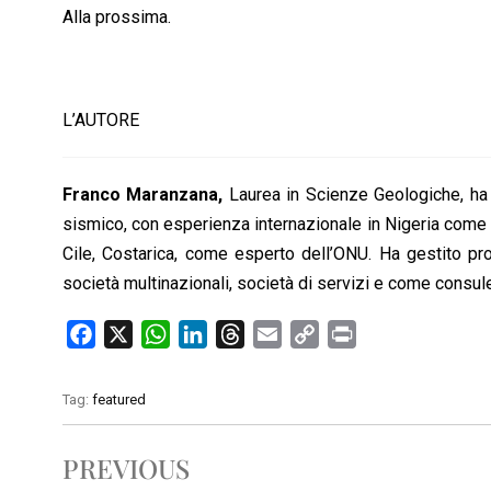
Alla prossima.
L’AUTORE
Franco Maranzana,
Laurea in Scienze Geologiche, ha 
sismico, con esperienza internazionale in Nigeria come e
Cile, Costarica, come esperto dell’ONU. Ha gestito prog
società multinazionali, società di servizi e come consul
F
X
W
L
T
E
C
P
a
h
i
h
m
o
r
c
a
n
r
a
p
i
Tag:
featured
e
t
k
e
i
y
n
b
s
e
a
l
L
t
PREVIOUS
o
A
d
d
i