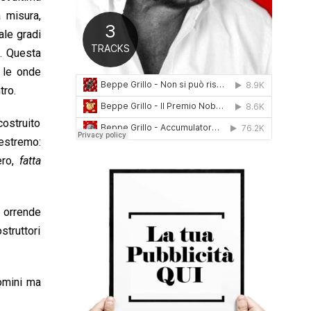
0
 misura,
1
ale gradi
6
r
. Questa
, le onde
tro.
costruito
estremo:
ero,
fatta
e orrende
struttori
omini ma