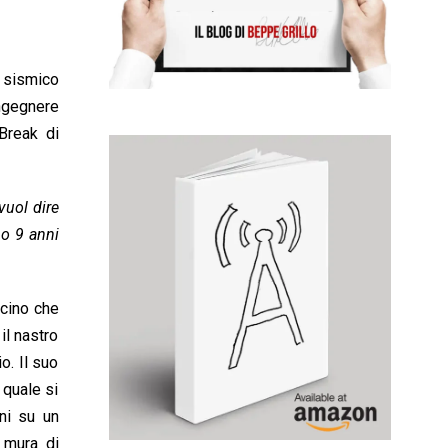
o sismico
ingegnere
Break di
vuol dire
po 9 anni
ncino che
il nastro
o. Il suo
 quale si
oni su un
o mura di