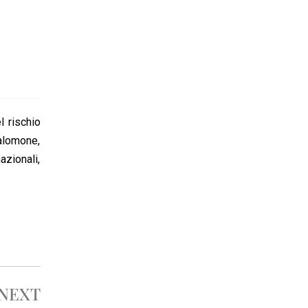
l rischio
Salomone,
azionali,
NEXT