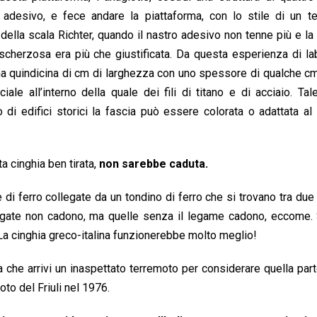
 adesivo, e fece andare la piattaforma, con lo stile di un te
della scala Richter, quando il nastro adesivo non tenne più e la 
cherzosa era più che giustificata. Da questa esperienza di la
 una quindicina di cm di larghezza con uno spessore di qualche c
le all’interno della quale dei fili di titano e di acciaio. Tal
di edifici storici la fascia può essere colorata o adattata a
a cinghia ben tirata,
non sarebbe caduta.
di ferro collegate da un tondino di ferro che si trovano tra due 
ollegate non cadono, ma quelle senza il legame cadono, eccome
 La cinghia greco-italina funzionerebbe molto meglio!
che arrivi un inaspettato terremoto per considerare quella parte
to del Friuli nel 1976.