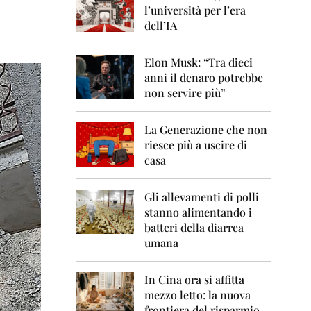
0
l’università per l’era
6
dell’IA
2
0
Elon Musk: “Tra dieci
0
anni il denaro potrebbe
7
non servire più”
2
0
La Generazione che non
0
8
riesce più a uscire di
casa
2
0
0
Gli allevamenti di polli
9
stanno alimentando i
batteri della diarrea
2
umana
0
1
0
In Cina ora si affitta
mezzo letto: la nuova
2
frontiera del risparmio