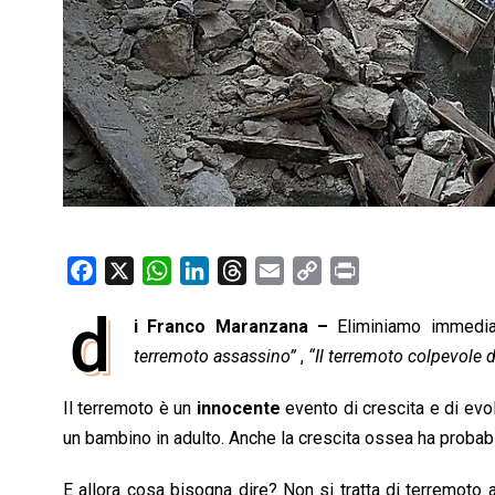
F
X
W
L
T
E
C
P
a
h
i
h
m
o
r
d
i Franco Maranzana –
Eliminiamo immediat
c
a
n
r
a
p
i
e
terremoto assassino”
t
k
e
i
,
“Il terremoto colpevole d
y
n
b
s
e
a
l
L
t
Il terremoto è un
innocente
evento di crescita e di evo
o
A
d
d
i
un bambino in adulto. Anche la crescita ossea ha probabi
o
p
I
s
n
k
p
n
k
E allora cosa bisogna dire? Non si tratta di terremoto