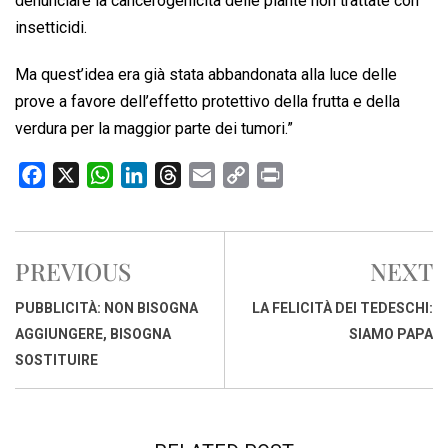
denunciare la cancerogenicità delle piante non trattate con
insetticidi.
Ma quest’idea era già stata abbandonata alla luce delle
prove a favore dell’effetto protettivo della frutta e della
verdura per la maggior parte dei tumori.”
F
X
W
L
T
E
C
P
a
h
i
h
m
o
r
c
a
n
r
a
p
i
e
t
k
e
i
y
n
PREVIOUS
NEXT
b
s
e
a
l
L
t
o
A
d
d
i
PUBBLICITÀ: NON BISOGNA
LA FELICITÀ DEI TEDESCHI:
o
p
I
s
n
AGGIUNGERE, BISOGNA
SIAMO PAPA
k
p
n
k
SOSTITUIRE