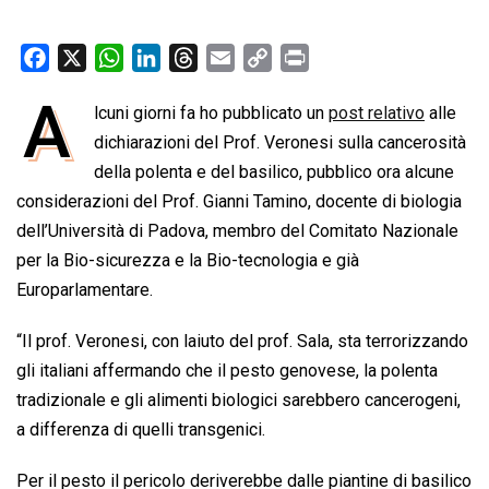
F
X
W
L
T
E
C
P
a
h
i
h
m
o
r
A
lcuni giorni fa ho pubblicato un
post relativo
alle
c
a
n
r
a
p
i
e
dichiarazioni del Prof. Veronesi sulla cancerosità
t
k
e
i
y
n
b
s
e
a
l
L
t
della polenta e del basilico, pubblico ora alcune
o
A
d
d
i
considerazioni del Prof. Gianni Tamino, ­docente di biologia
o
p
I
s
n
dell’Università di Padova, membro del Comitato Nazionale
k
p
n
k
per la Bio-sicurezza e la Bio-tecnologia e già
Europarlamentare.
“Il prof. Veronesi, con laiuto del prof. Sala, sta terrorizzando
gli italiani affermando che il pesto genovese, la polenta
tradizionale e gli alimenti biologici sarebbero cancerogeni,
a differenza di quelli transgenici.
Per il pesto il pericolo deriverebbe dalle piantine di basilico