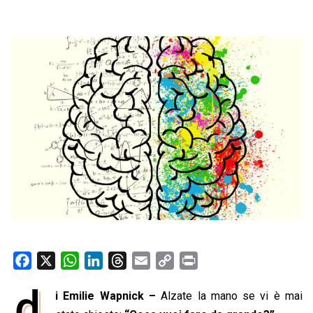
F
X
W
L
T
E
C
P
a
h
i
h
m
o
r
d
i Emilie Wapnick –
Alzate la mano se vi è mai
c
a
n
r
a
p
i