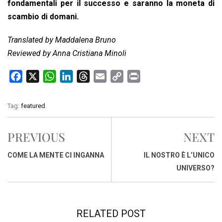
fondamentali per il successo e saranno la moneta di
scambio di domani.
Translated by Maddalena Bruno
Reviewed by Anna Cristiana Minoli
F
X
W
L
T
E
C
P
a
h
i
h
m
o
r
c
a
n
r
a
p
i
Tag:
featured
e
t
k
e
i
y
n
b
s
e
a
l
L
t
PREVIOUS
NEXT
o
A
d
d
i
o
p
I
s
n
COME LA MENTE CI INGANNA
IL NOSTRO È L’UNICO
k
p
n
k
UNIVERSO?
RELATED POST