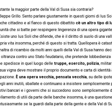
stante la maggior parte della Val di Susa sia contraria?
 Beppe Grillo. Sento parlare giustamente in questi giorni di Ius Sol
che cittadino e al fianco di questo dibattito
cè un altro tipo di I
unità che si batte per respingere lingerenza di una opera gigant
siste uno Ius Soli che difende, che è il diritto di suolo di una vall
opria vita insomma, perché di questo si tratta. Quellopera è catas
altra di ricambio da molti anni quelli della Val di Susa hanno de
 a oltranza contro uno Stato feudatario, che pretende lobbedienza
che spedisce in quel luogo delle
truppe, esercito, polizia
, milita
ua vigna deve mostrare il proprio documento e carta di identità 
cupazione.
È una opera vecchia, pensata vecchia
, su delle ipot
gli anni inutili, sballate e continuano a insistere semplicemente
tivi bancari e i governi che si succedono sono semplicemente d
trellamento di utili da parte delle banche insomma, è una question
entusiasmante se la guardi dalla parte della gente e della Val di S