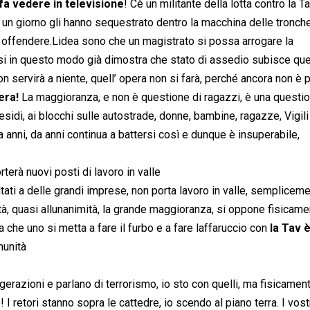
fa vedere in televisione
! Cè un militante della lotta contro la Ta
i un giorno gli hanno sequestrato dentro la macchina delle tronch
 offendere.Lidea sono che un magistrato si possa arrogare la
rsi in questo modo già dimostra che stato di assedio subisce que
 servirà a niente, quell’ opera non si farà, perché ancora non è 
era!
La maggioranza, e non è questione di ragazzi, è una questio
esidi, ai blocchi sulle autostrade, donne, bambine, ragazze, Vigili
, da anni, da anni continua a battersi così e dunque è insuperabile,
terà nuovi posti di lavoro in valle
ltati a delle grandi imprese, non porta lavoro in valle, semplicem
tà, quasi allunanimità, la grande maggioranza, si oppone fisicame
a che uno si metta a fare il furbo e a fare laffaruccio con
la Tav 
munità
gerazioni e parlano di terrorismo, io sto con quelli, ma fisicamen
! I retori stanno sopra le cattedre, io scendo al piano terra. I vost