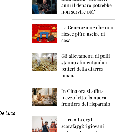
0
anni il denaro potrebbe
6
non servire più”
2
0
La Generazione che non
0
7
riesce più a uscire di
casa
2
0
0
Gli allevamenti di polli
8
stanno alimentando i
batteri della diarrea
2
umana
0
0
9
In Cina ora si affitta
mezzo letto: la nuova
2
frontiera del risparmio
0
1
 De Luca
0
La rivolta degli
scarafaggi: i giovani
2