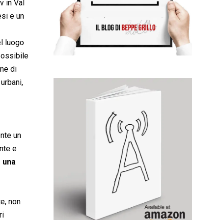
v in Val
esi e un
l luogo
possibile
ne di
 urbani,
ente un
nte e
è una
te, non
ri