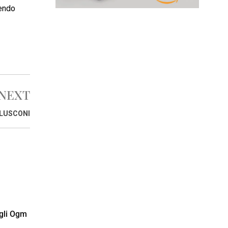
tendo
NEXT
RLUSCONI
egli Ogm