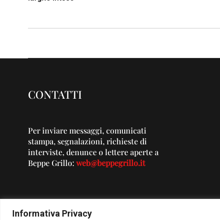
CONTATTI
Per inviare messaggi, comunicati
stampa, segnalazioni, richieste di
interviste, denunce o lettere aperte a
Beppe Grillo:
web@beppegrillo.it
Informativa Privacy