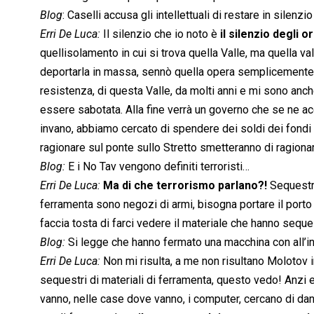
Blog
: Caselli accusa gli intellettuali di restare in silenz
Erri De Luca:
Il silenzio che io noto è
il silenzio degli 
quellisolamento in cui si trova quella Valle, ma quella
deportarla in massa, sennò quella opera semplicemente no
resistenza, di questa Valle, da molti anni e mi sono a
essere sabotata. Alla fine verrà un governo che se ne 
invano, abbiamo cercato di spendere dei soldi dei fond
ragionare sul ponte sullo Stretto smetteranno di ragionar
Blog:
E i No Tav vengono definiti terroristi…
Erri De Luca:
Ma di che terrorismo parlano?!
Sequestra
ferramenta sono negozi di armi, bisogna portare il porto
faccia tosta di farci vedere il materiale che hanno sequ
Blog:
Si legge che hanno fermato una macchina con all’i
Erri De Luca:
Non mi risulta, a me non risultano Molotov 
sequestri di materiali di ferramenta, questo vedo! Anzi
vanno, nelle case dove vanno, i computer, cercano di da