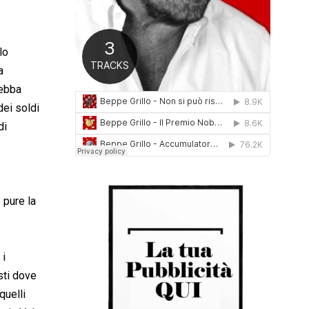
0
1
6
lo
a
debba
dei soldi
di
 pure la
 i
sti dove
quelli