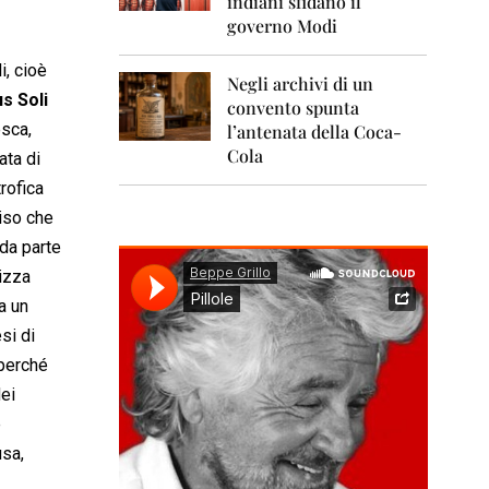
indiani sfidano il
0
1
governo Modi
1
i, cioè
Negli archivi di un
2
us Soli
0
convento spunta
1
esca,
l’antenata della Coca-
2
Cola
ata di
2
trofica
0
ciso che
1
3
 da parte
rizza
2
a un
0
1
esi di
4
 perché
2
ei
0
e
1
5
usa,
2