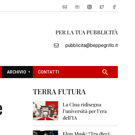
PER LA TUA PUBBLICITÀ
pubblicita@beppegrillo.it
ARCHIVIO
CONTATTI
TERRA FUTURA
2
e
0
La Cina ridisegna
0
l’università per l’era
5
dell’IA
2
0
Elon Musk: “Tra dieci