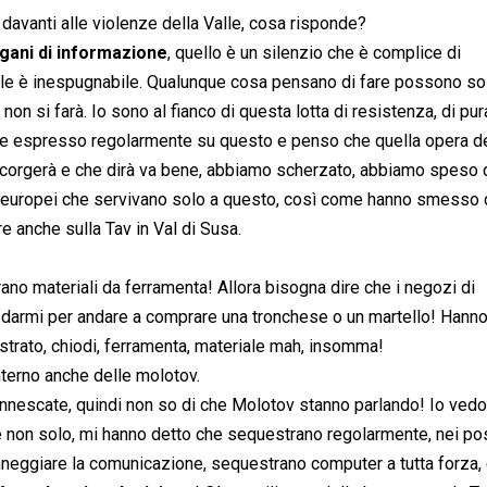
io davanti alle violenze della Valle, cosa risponde?
organi di informazione
, quello è un silenzio che è complice di
 valle è inespugnabile. Qualunque cosa pensano di fare possono so
n si farà. Io sono al fianco di questa lotta di resistenza, di pur
nche espresso regolarmente su questo e penso che quella opera 
accorgerà e che dirà va bene, abbiamo scherzato, abbiamo speso 
i europei che servivano solo a questo, così come hanno smesso 
e anche sulla Tav in Val di Susa.
no materiali da ferramenta! Allora bisogna dire che i negozi di
 darmi per andare a comprare una tronchese o un martello! Hanno
estrato, chiodi, ferramenta, materiale mah, insomma!
nterno anche delle molotov.
innescate, quindi non so di che Molotov stanno parlando! Io vedo
 e non solo, mi hanno detto che sequestrano regolarmente, nei po
nneggiare la comunicazione, sequestrano computer a tutta forza, 