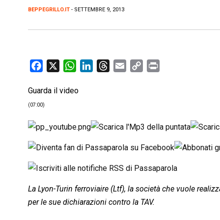
BEPPEGRILLO.IT
- SETTEMBRE 9, 2013
F
X
W
L
T
E
C
P
a
h
i
h
m
o
r
Guarda il video
c
a
n
r
a
p
i
e
t
k
e
i
y
n
(07:00)
b
s
e
a
l
L
t
o
A
d
d
i
o
p
I
s
n
k
p
n
k
La Lyon-Turin ferroviaire (Ltf), la società che vuole realiz
per le sue dichiarazioni contro la TAV.