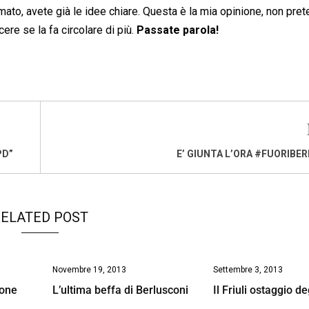
rmato, avete già le idee chiare. Questa è la mia opinione, non pre
ere se la fa circolare di più.
Passate parola!
PD”
E’ GIUNTA L’ORA #FUORIBE
ELATED POST
Novembre 19, 2013
Settembre 3, 2013
pone
L’ultima beffa di Berlusconi
Il Friuli ostaggio d