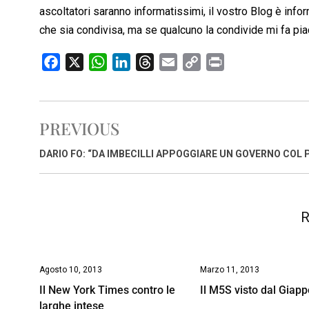
ascoltatori saranno informatissimi, il vostro Blog è info
che sia condivisa, ma se qualcuno la condivide mi fa piac
F
X
W
L
T
E
C
P
a
h
i
h
m
o
r
c
a
n
r
a
p
i
e
t
k
e
i
y
n
PREVIOUS
b
s
e
a
l
L
t
o
A
d
d
i
DARIO FO: “DA IMBECILLI APPOGGIARE UN GOVERNO COL 
o
p
I
s
n
k
p
n
k
R
Agosto 10, 2013
Marzo 11, 2013
Il New York Times contro le
Il M5S visto dal Giap
larghe intese