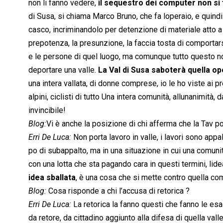
non li fanno vedere,
il sequestro dei computer non si 
di Susa, si chiama Marco Bruno, che fa loperaio, e quind
casco, incriminandolo per detenzione di materiale atto a
prepotenza, la presunzione, la faccia tosta di comporta
e le persone di quel luogo, ma comunque tutto questo non
deportare una valle.
La Val di Susa saboterà quella op
una intera vallata, di donne comprese, io le ho viste ai pr
alpini, ciclisti di tutto Una intera comunità, allunanimità
invincibile!
Blog:
Vi è anche la posizione di chi afferma che la Tav por
Erri De Luca:
Non porta lavoro in valle, i lavori sono appa
po di subappalto, ma in una situazione in cui una comuni
con una lotta che sta pagando cara in questi termini, lide
idea sballata
, è una cosa che si mette contro quella co
Blog:
Cosa risponde a chi l’accusa di retorica ?
Erri De Luca:
La retorica la fanno questi che fanno le esa
da retore, da cittadino aggiunto alla difesa di quella valle