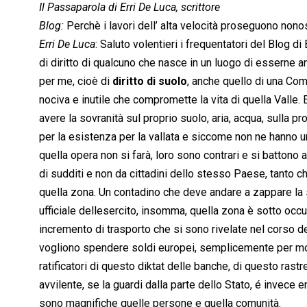
Il Passaparola di Erri De Luca, scrittore
Blog:
Perchè i lavori dell’ alta velocità proseguono nono
Erri De Luca
: Saluto volentieri i frequentatori del Blog di
di diritto di qualcuno che nasce in un luogo di esserne an
per me, cioè di
diritto di suolo
, anche quello di una Com
nociva e inutile che compromette la vita di quella Valle. E
avere la sovranità sul proprio suolo, aria, acqua, sulla pr
per la esistenza per la vallata e siccome non ne hanno un
quella opera non si farà, loro sono contrari e si battono
di sudditi e non da cittadini dello stesso Paese, tanto 
quella zona. Un contadino che deve andare a zappare la s
ufficiale dellesercito, insomma, quella zona è sotto oc
incremento di trasporto che si sono rivelate nel corso de
vogliono spendere soldi europei, semplicemente per mo
ratificatori di questo diktat delle banche, di questo ras
avvilente, se la guardi dalla parte dello Stato, é invece 
sono magnifiche quelle persone e quella comunità.