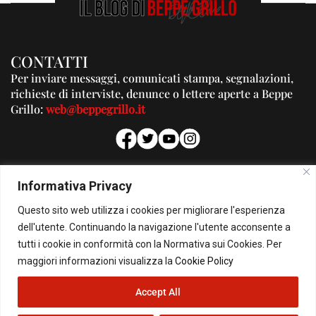
CONTATTI
Per inviare messaggi, comunicati stampa, segnalazioni,
richieste di interviste, denunce o lettere aperte a Beppe
Grillo:
web@beppegrillo.it
PUBBLICITA'
Informativa Privacy
Per la tua pubblicità su questo Blog:
Questo sito web utilizza i cookies per migliorare l'esperienza
pubblicita@beppegrillo.it
dell'utente. Continuando la navigazione l'utente acconsente a
tutti i cookie in conformità con la Normativa sui Cookies. Per
HOMEPAGE
COOKIE POLICY
PRIVACY POLICY
CONTATTI
maggiori informazioni visualizza la
Cookie Policy
Accept All
© Copyright 2026 - Il Blog di Beppe Grillo. All Rights Reserved - Powered by
happygrafic.com