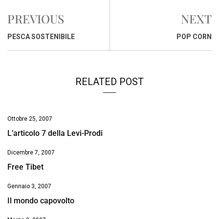
e
t
k
e
i
y
n
PREVIOUS
NEXT
b
s
e
a
l
L
t
o
A
d
d
i
PESCA SOSTENIBILE
POP CORN
o
p
I
s
n
k
p
n
k
RELATED POST
Ottobre 25, 2007
L’articolo 7 della Levi-Prodi
Dicembre 7, 2007
Free Tibet
Gennaio 3, 2007
Il mondo capovolto