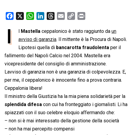
F
X
W
L
T
E
C
P
a
h
i
h
m
o
r
I
l
Mastella
ceppalonico è stato raggiunto da
un
c
a
n
r
a
p
i
e
avviso di garanzia
t
k
e
. Il mittente è la Procura di Napoli.
i
y
n
b
s
e
a
l
L
t
Lipotesi quella di
bancarotta fraudolenta
per il
o
A
d
d
i
fallimento del Napoli Calcio nel 2004. Mastella era
o
p
I
s
n
vicepresidente del consiglio di amministrazione.
k
p
n
k
Lavviso di garanzia non è una garanzia di colpevolezza. E,
per me, il ceppalonico è innocente fino a prova contraria.
Ceppalonia libera!
Il ministro della Giustizia ha la mia piena solidarietà per la
splendida difesa
con cui ha fronteggiato i giornalisti. Li ha
spiazzati con il suo celebre eloquio affermando che:
– non si è mai interessato della gestione della società
– non ha mai percepito compensi