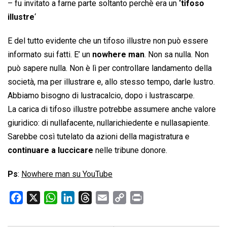
– fu invitato a farne parte soltanto perchè era un
‘tifoso
illustre
‘
E del tutto evidente che un tifoso illustre non può essere
informato sui fatti. E’ un
nowhere man
. Non sa nulla. Non
può sapere nulla. Non è lì per controllare landamento della
società, ma per illustrare e, allo stesso tempo, darle lustro.
Abbiamo bisogno di lustracalcio, dopo i lustrascarpe.
La carica di tifoso illustre potrebbe assumere anche valore
giuridico: di nullafacente, nullarichiedente e nullasapiente.
Sarebbe così tutelato da azioni della magistratura e
continuare a luccicare
nelle tribune donore.
Ps
:
Nowhere man su YouTube
F
X
W
L
T
E
C
P
a
h
i
h
m
o
r
c
a
n
r
a
p
i