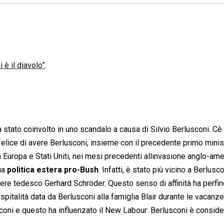
è il diavolo”
.
a stato coinvolto in uno scandalo a causa di Silvio Berlusconi. Cè
felice di avere Berlusconi, insieme con il precedente primo minis
 Europa e Stati Uniti, nei mesi precedenti allinvasione anglo-am
sua
politica estera pro-Bush
. Infatti, è stato più vicino a Berlusco
liere tedesco Gerhard Schröder. Questo senso di affinità ha perfi
ospitalità data da Berlusconi alla famiglia Blair durante le vacanze
coni e questo ha influenzato il New Labour: Berlusconi è conside