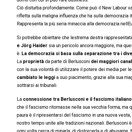
Ciò disturba profondamente. Come può il New Labour va
rifletta sulla maligna influenza che ha sulla democrazia i
Rappresenta la più seria minaccia alla democrazia nellE
Si potrebbe obiettare che lestrema destra rappresenta
e Jörg Haider
sia un pericolo ancora maggiore, ma quest
è.
La democrazia si basa sulla separazione tra i dive
La
proprietà
da parte di Berlusconi
dei maggiori canali
con la sua volontà di utilizzare il potere dei media per 
cambiato le leggi
a suo piacimento, grazie alla sua ma
sottrarsi ai tribunali.
La
connessione tra Berlusconi e il fascismo italian
che il fascismo ritornasse nella sua vecchia forma, ma q
paura è il ripresentarsi del fascismo in una nuova veste, 
nostro tempo unite alle tradizioni nazionali. Berlusconi 
ogni volta cerca di minarla, di distorcerla e di abusarne. N