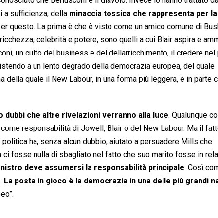
conosciuto che Berlusconi è il diavolo. Invece lo hanno trattato d
 a sufficienza, della
minaccia tossica che rappresenta per la
 per questo. La prima è che è visto come un amico comune di Bus
 ricchezza, celebrità e potere, sono quelli a cui Blair aspira e ammi
i, un culto del business e del dellarricchimento, il credere nel
sistendo a un lento degrado della democrazia europea, del quale
 della quale il New Labour, in una forma più leggera, è in parte 
 dubbi che altre rivelazioni verranno alla luce
. Qualunque c
come responsabilità di Jowell, Blair o del New Labour. Ma il fatt
politica ha, senza alcun dubbio, aiutato a persuadere Mills che
ci fosse nulla di sbagliato nel fatto che suo marito fosse in rel
inistro deve assumersi la responsabilità principale
. Così co
o.
La posta in gioco è la democrazia in una delle più grandi n
eo”.