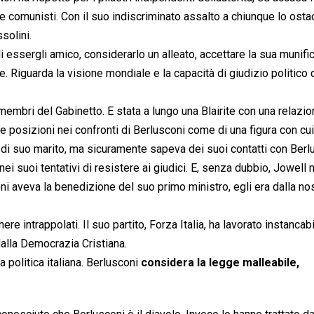
 comunisti. Con il suo indiscriminato assalto a chiunque lo ostac
solini.
i essergli amico, considerarlo un alleato, accettare la sua munifi
e. Riguarda la visione mondiale e la capacità di giudizio politico
 membri del Gabinetto. E stata a lungo una Blairite con una relazio
e posizioni nei confronti di Berlusconi come di una figura con cui
i di suo marito, ma sicuramente sapeva dei suoi contatti con Berl
ei suoi tentativi di resistere ai giudici. E, senza dubbio, Jowell 
ni aveva la benedizione del suo primo ministro, egli era dalla no
e intrappolati. Il suo partito, Forza Italia, ha lavorato instanca
 dalla Democrazia Cristiana.
a politica italiana. Berlusconi
considera la legge malleabile,