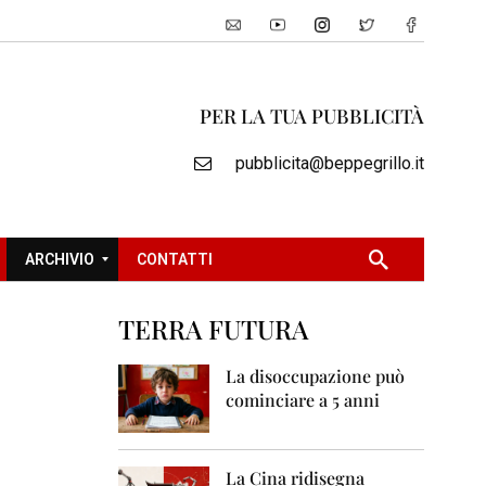
PER LA TUA PUBBLICITÀ
pubblicita@beppegrillo.it
ARCHIVIO
CONTATTI
TERRA FUTURA
2
0
La disoccupazione può
0
cominciare a 5 anni
5
2
0
La Cina ridisegna