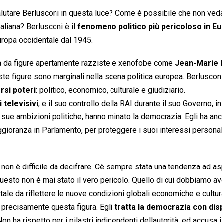
lutare Berlusconi in questa luce? Come è possibile che non ved
taliana? Berlusconi è il
fenomeno politico più pericoloso in E
uropa occidentale dal 1945.
ta da figure apertamente razziste e xenofobe come
Jean-Marie 
e figure sono marginali nella scena politica europea. Berlusconi
rsi poteri
: politico, economico, culturale e giudiziario.
 televisivi
, e il suo controllo della RAI durante il suo Governo, 
le sue ambizioni politiche, hanno minato la democrazia. Egli ha an
ggioranza in Parlamento, per proteggere i suoi interessi personal
o
non è difficile da decifrare. Cè sempre stata una tendenza ad as
uesto non è mai stato il vero pericolo. Quello di cui dobbiamo a
tale da riflettere le nuove condizioni globali economiche e cultura
è precisamente questa figura. Egli
tratta la democrazia con di
on ha rispetto per i pilastri indipendenti dellautorità, ed accusa i