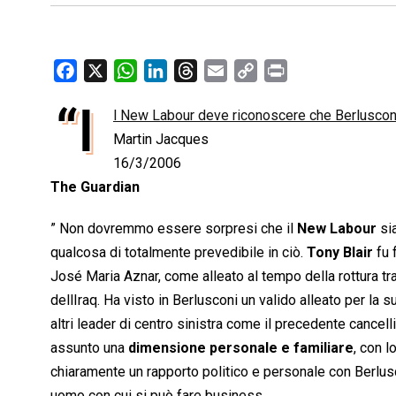
F
X
W
L
T
E
C
P
a
h
i
h
m
o
r
“I
l New Labour deve riconoscere che Berlusconi 
c
a
n
r
a
p
i
e
Martin Jacques
t
k
e
i
y
n
b
s
e
a
l
L
t
16/3/2006
o
A
d
d
i
The Guardian
o
p
I
s
n
” Non dovremmo essere sorpresi che il
New Labour
si
k
p
n
k
qualcosa di totalmente prevedibile in ciò.
Tony Blair
fu 
José Maria Aznar, come alleato al tempo della rottura tra
dellIraq. Ha visto in Berlusconi un valido alleato per la 
altri leader di centro sinistra come il precedente cancel
assunto una
dimensione personale e familiare
, con l
chiaramente un rapporto politico e personale con Berlus
uomo con cui si può fare business.