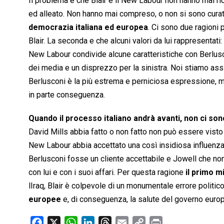
Il problema è che Blair e il New Labour non hanno mai ri
ed alleato. Non hanno mai compreso, o non si sono curati
democrazia italiana ed europea
. Ci sono due ragioni
Blair. La seconda e che alcuni valori da lui rappresentati:
New Labour condivide alcune caratteristiche con Berluscon
dei media e un disprezzo per la sinistra. Noi stiamo as
Berlusconi è la più estrema e perniciosa espressione, ma
in parte conseguenza.
Quando il processo italiano andrà avanti, non ci sono
David Mills abbia fatto o non fatto non può essere visto 
New Labour abbia accettato una così insidiosa influenza 
Berlusconi fosse un cliente accettabile e Jowell che non 
con lui e con i suoi affari. Per questa ragione
il primo m
lIraq, Blair è colpevole di un monumentale errore politic
europee
e, di conseguenza, la salute del governo europ
F
X
W
L
T
E
C
P