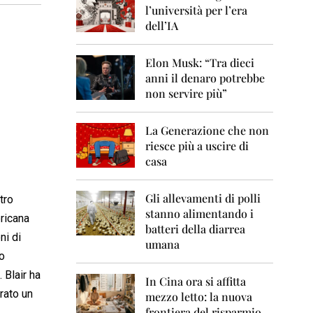
0
l’università per l’era
6
dell’IA
2
0
Elon Musk: “Tra dieci
0
anni il denaro potrebbe
7
non servire più”
2
0
La Generazione che non
0
8
riesce più a uscire di
casa
2
0
0
Gli allevamenti di polli
tro
9
stanno alimentando i
ericana
batteri della diarrea
2
ni di
umana
0
no
1
0
. Blair ha
In Cina ora si affitta
rato un
mezzo letto: la nuova
2
frontiera del risparmio