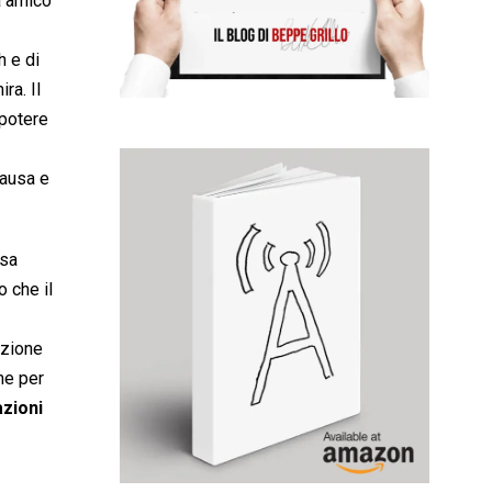
a amico
h e di
ra. Il
 potere
causa e
osa
o che il
azione
me per
azioni