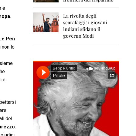
0
1
a e
1
La rivolta degli
uropa
.
scarafaggi: i giovani
2
0
indiani sfidano il
1
governo Modi
Le Pen
2
 non lo
2
0
1
insieme
3
che
i e
2
0
1
4
pettarsi
2
vere
0
li del
1
5
sprezzo
:
 giudici
2