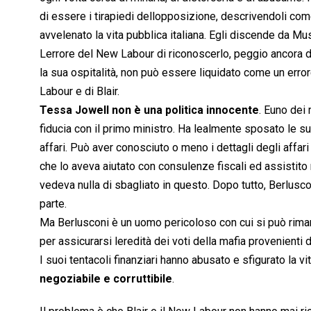
di essere i tirapiedi dellopposizione, descrivendoli come
avvelenato la vita pubblica italiana. Egli discende da Mus
Lerrore del New Labour di riconoscerlo, peggio ancora d
la sua ospitalità, non può essere liquidato come un error
Labour e di Blair.
Tessa Jowell non è una politica innocente
. Euno dei
fiducia con il primo ministro. Ha lealmente sposato le su
affari. Può aver conosciuto o meno i dettagli degli affar
che lo aveva aiutato con consulenze fiscali ed assistito n
vedeva nulla di sbagliato in questo. Dopo tutto, Berlusco
parte.
Ma Berlusconi è un uomo pericoloso con cui si può rimaner
per assicurarsi leredità dei voti della mafia provenienti
I suoi tentacoli finanziari hanno abusato e sfigurato la vit
negoziabile e corruttibile
.