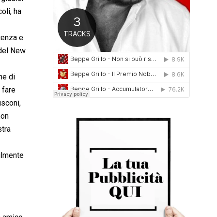
0
oli, ha
1
6
cenza e
 del New
ne di
 fare
usconi,
non
stra
bilmente