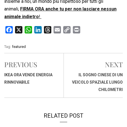
insieme a noi, un mondo più rispettoso per tutti gli
animali,
FIRMA ORA anche tu per non lasciare nessun
animale indietro
!
F
X
W
L
T
E
C
P
a
h
i
h
m
o
r
c
a
n
r
a
p
i
Tag:
featured
e
t
k
e
i
y
n
b
s
e
a
l
L
t
PREVIOUS
NEXT
o
A
d
d
i
o
p
I
s
n
IKEA ORA VENDE ENERGIA
IL SOGNO CINESE DI UN
k
p
n
k
RINNOVABILE
VEICOLO SPAZIALE LUNGO
CHILOMETRI
RELATED POST