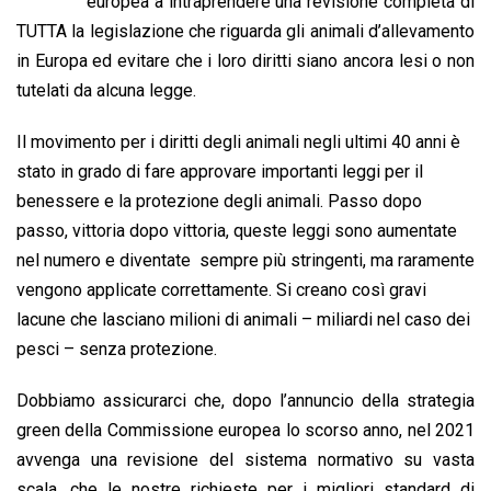
b
s
e
a
l
L
t
europea a intraprendere una revisione completa di
o
A
d
d
i
TUTTA la legislazione che riguarda gli animali d’allevamento
o
p
I
s
n
in Europa ed evitare che i loro diritti siano ancora lesi o non
k
p
n
k
tutelati da alcuna legge.
Il movimento per i diritti degli animali negli ultimi 40 anni è
stato in grado di fare approvare importanti leggi per il
benessere e la protezione degli animali. Passo dopo
passo, vittoria dopo vittoria, queste leggi sono aumentate
nel numero e diventate sempre più stringenti, ma raramente
vengono applicate correttamente. Si creano così gravi
lacune che lasciano milioni di animali – miliardi nel caso dei
pesci – senza protezione.
Dobbiamo assicurarci che, dopo l’annuncio della strategia
green della Commissione europea lo scorso anno, nel 2021
avvenga una revisione del sistema normativo su vasta
scala, che le nostre richieste per i migliori standard di