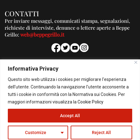
CONTATTI
Per inviare messaggi, comunicati stampa, segnalazioni,
richieste di interviste, denunce o lettere aperte a Beppe
Grillo:
web@beppegrillo.it
PUBBLICITA'
Informativa Privacy
Per la tua pubblicità su questo Blog:
Questo sito web utilizza i cookies per migliorare l'esperienza
pubblicita@beppegrillo.it
dell'utente. Continuando la navigazione l'utente acconsente a
tutti i cookie in conformità con la Normativa sui Cookies. Per
HOMEPAGE
COOKIE POLICY
PRIVACY POLICY
CONTATTI
maggiori informazioni visualizza la
Cookie Policy
Accept All
© Copyright 2026 - Il Blog di Beppe Grillo. All Rights Reserved - Powered by
happygrafic.com
Customize
Reject All