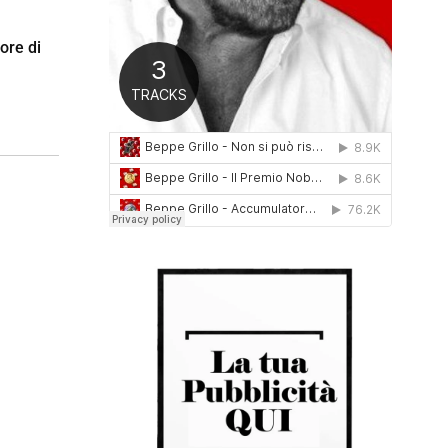
0
1
ore di
6