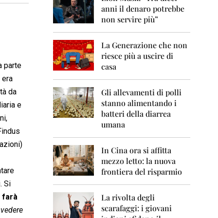
0
anni il denaro potrebbe
6
non servire più”
2
0
La Generazione che non
0
7
riesce più a uscire di
a parte
casa
2
 era
0
0
ità da
Gli allevamenti di polli
8
stanno alimentando i
iaria e
batteri della diarrea
ni,
2
umana
0
 Findus
0
azioni)
9
In Cina ora si affitta
mezzo letto: la nuova
2
ntare
frontiera del risparmio
0
1
. Si
0
 farà
La rivolta degli
scarafaggi: i giovani
2
 vedere