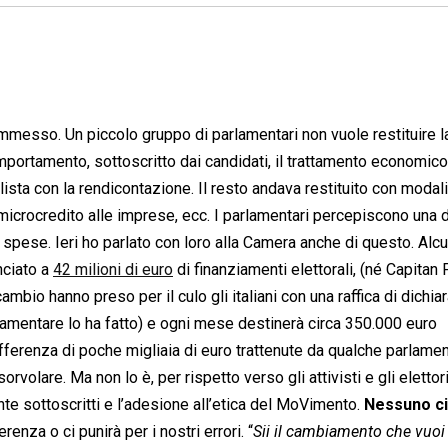
mmesso. Un piccolo gruppo di parlamentari non vuole restituire l
ortamento, sottoscritto dai candidati, il trattamento economico
 lista con la rendicontazione. Il resto andava restituito con modal
 microcredito alle imprese, ecc. I parlamentari percepiscono una d
 spese. Ieri ho parlato con loro alla Camera anche di questo. Alcu
nciato a
42 milioni di euro
di finanziamenti elettorali, (né Capitan
bio hanno preso per il culo gli italiani con una raffica di dichiar
lamentare lo ha fatto) e ogni mese destinerà circa 350.000 euro
differenza di poche migliaia di euro trattenute da qualche parlame
olare. Ma non lo è, per rispetto verso gli attivisti e gli elettori
ente sottoscritti e l’adesione all’etica del MoVimento.
Nessuno ci
enza o ci punirà per i nostri errori. “
Sii il cambiamento che vuoi