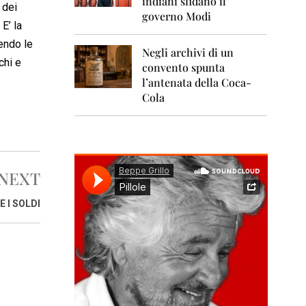
indiani sfidano il
0
 dei
1
governo Modi
1
 E’ la
cendo le
Negli archivi di un
2
chi e
0
convento spunta
1
l’antenata della Coca-
2
Cola
2
0
1
3
NEXT
2
0
1
 I SOLDI
4
2
0
1
5
2