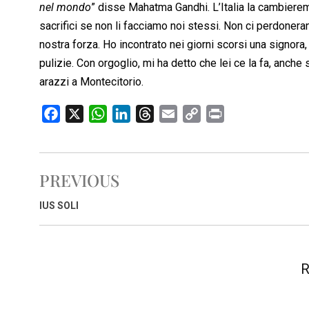
nel mondo
” disse Mahatma Gandhi. L’Italia la cambiere
sacrifici se non li facciamo noi stessi. Non ci perdonera
nostra forza. Ho incontrato nei giorni scorsi una signora
pulizie. Con orgoglio, mi ha detto che lei ce la fa, anche s
arazzi a Montecitorio.
F
X
W
L
T
E
C
P
a
h
i
h
m
o
r
c
a
n
r
a
p
i
e
t
k
e
i
y
n
PREVIOUS
b
s
e
a
l
L
t
o
A
d
d
i
IUS SOLI
o
p
I
s
n
k
p
n
k
R