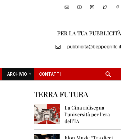
PER LA TUA PUBBLICITÀ
pubblicita@beppegrillo.it
ARCHIVIO
CONTATTI
TERRA FUTURA
2
0
La Cina ridisegna
0
l’università per l’era
5
dell’IA
2
0
Elon Musk: “Tra dieci