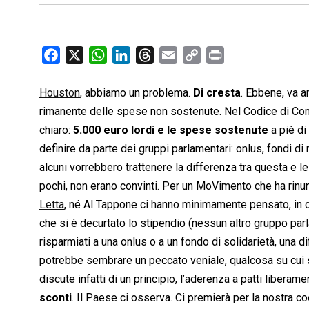
F
X
W
L
T
E
C
P
a
h
i
h
m
o
r
c
a
n
r
a
p
i
Houston
, abbiamo un problema.
Di cresta
. Ebbene, va a
e
t
k
e
i
y
n
rimanente delle spese non sostenute. Nel Codice di Comp
b
s
e
a
l
L
t
chiaro:
5.000 euro lordi e le spese sostenute
a piè di
o
A
d
d
i
definire da parte dei gruppi parlamentari: onlus, fondi di
o
p
I
s
n
alcuni vorrebbero trattenere la differenza tra questa e le
k
p
n
k
pochi, non erano convinti. Per un MoVimento che ha rinu
Letta
, né Al Tappone ci hanno minimamente pensato, in cam
che si è decurtato lo stipendio (nessun altro gruppo par
risparmiati a una onlus o a un fondo di solidarietà, una 
potrebbe sembrare un peccato veniale, qualcosa su cui sorv
discute infatti di un principio, l’aderenza a patti liberam
sconti
. Il Paese ci osserva. Ci premierà per la nostra coer