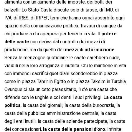
alimenta con un aumento delle imposte, dei bolli, dei
balzelli. Lo Stato-Casta discute solo di tasse, di IMU, di
IVA, di IRES, di IRPEF, temi che hanno ormai assorbito ogni
spazio della comunicazione politica. Travasi di sangue da
chi produce a chi sperpera per tenerlo in vita. Il
potere
delle caste
non deriva dal controllo dei mezzi di
produzione, ma da quello dei
mezzi di informazione
.
Senza le menzogne quotidiane le caste sarebbero nude,
visibili nella loro arroganza e inutilità. Chi le mantiene in vita
con immensi sacrifici quotidiani scenderebbe in piazza
come in piazza Tahrir in Egitto o in piazza Taksim in Turchia.
Ovunque ci sia un ceto parassitario, lì c’è una casta che
difende con le unghie e coi denti i suoi privilegi.
La casta
politica
, la casta dei giornali, la casta della burocrazia, la
casta della pubblica amministrazione centrale, la casta
degli enti inutili, la casta delle aziende partecipate, la casta
dei concessionari,
la casta delle pensioni d’oro
. Infinite