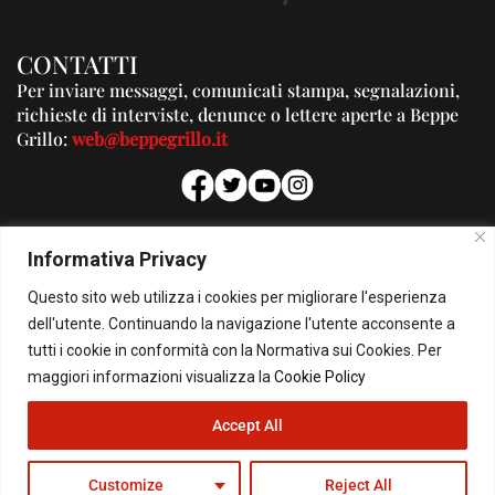
CONTATTI
Per inviare messaggi, comunicati stampa, segnalazioni,
richieste di interviste, denunce o lettere aperte a Beppe
Grillo:
web@beppegrillo.it
PUBBLICITA'
Informativa Privacy
Per la tua pubblicità su questo Blog:
Questo sito web utilizza i cookies per migliorare l'esperienza
pubblicita@beppegrillo.it
dell'utente. Continuando la navigazione l'utente acconsente a
tutti i cookie in conformità con la Normativa sui Cookies. Per
HOMEPAGE
COOKIE POLICY
PRIVACY POLICY
CONTATTI
maggiori informazioni visualizza la
Cookie Policy
Accept All
© Copyright 2026 - Il Blog di Beppe Grillo. All Rights Reserved - Powered by
happygrafic.com
Customize
Reject All