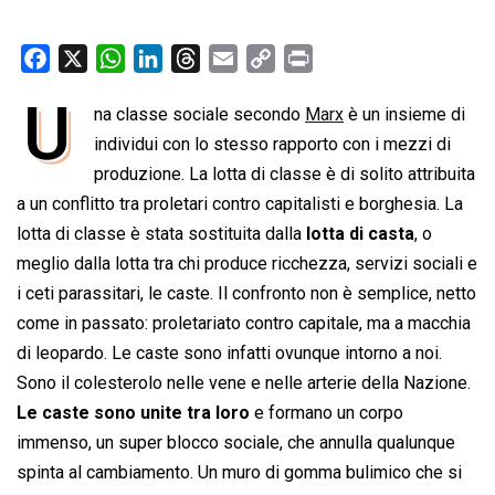
F
X
W
L
T
E
C
P
a
h
i
h
m
o
r
U
na classe sociale secondo
Marx
è un insieme di
c
a
n
r
a
p
i
e
individui con lo stesso rapporto con i mezzi di
t
k
e
i
y
n
b
s
e
a
l
L
t
produzione. La lotta di classe è di solito attribuita
o
A
d
d
i
a un conflitto tra proletari contro capitalisti e borghesia. La
o
p
I
s
n
lotta di classe è stata sostituita dalla
lotta di casta
, o
k
p
n
k
meglio dalla lotta tra chi produce ricchezza, servizi sociali e
i ceti parassitari, le caste. Il confronto non è semplice, netto
come in passato: proletariato contro capitale, ma a macchia
di leopardo. Le caste sono infatti ovunque intorno a noi.
Sono il colesterolo nelle vene e nelle arterie della Nazione.
Le caste sono unite tra loro
e formano un corpo
immenso, un super blocco sociale, che annulla qualunque
spinta al cambiamento. Un muro di gomma bulimico che si