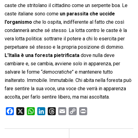
caste che stritolano il cittadino come un serpente boa. Le
caste italiane sono come
un parassita che uccide
l’organismo
che lo ospita, indifferente al fatto che così
condannerà anche sé stesso. La lotta contro le caste è la
vera lotta politica: sottrarre il potere a chi lo esercita per
perpetuare sé stesso e la propria posizione di dominio.
L’Italia è una foresta pietrificata
dove nulla deve
cambiare e, se cambia, avviene solo in apparenza, per
salvare le forme “
democratiche
” e mantenere tutto
inalterato. Immobile. Immutabile. Chi abita nella foresta può
fare sentire la sua voce, una voce che verrà in apparenza
accolta, per farlo sentire libero, ma mai ascoltata.
F
X
W
L
T
E
C
P
a
h
i
h
m
o
r
c
a
n
r
a
p
i
e
t
k
e
i
y
n