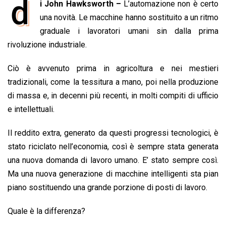
d
i John Hawksworth –
L’automazione non è certo
c
a
n
r
a
p
i
e
una novità. Le macchine hanno sostituito a un ritmo
t
k
e
i
y
n
b
s
e
a
l
L
t
graduale i lavoratori umani sin dalla prima
o
A
d
d
i
rivoluzione industriale.
o
p
I
s
n
Ciò è avvenuto prima in agricoltura e nei mestieri
k
p
n
k
tradizionali, come la tessitura a mano, poi nella produzione
di massa e, in decenni più recenti, in molti compiti di ufficio
e intellettuali.
Il reddito extra, generato da questi progressi tecnologici, è
stato riciclato nell’economia, così è sempre stata generata
una nuova domanda di lavoro umano. E’ stato sempre così.
Ma una nuova generazione di macchine intelligenti sta pian
piano sostituendo una grande porzione di posti di lavoro.
Quale è la differenza?