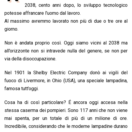
b
s
e
a
l
L
t
2038, cento anni dopo, lo sviluppo tecnologico
o
A
d
d
i
potesse affrancare l’uomo dal lavoro.
o
p
I
s
n
Al massimo avremmo lavorato non più di due o tre ore al
k
p
n
k
giorno.
Non è andata proprio così. Oggi siamo vicini al 2038 ma
all’orizzonte non si intravede nulla del genere, se non per
via della disoccupazione.
Nel 1901 la Shelby Electric Company donò ai vigili del
fuoco di Livermore, in Ohio (USA), una speciale lampadina,
famosa tutt’oggi.
Cosa ha di così particolare? É ancora oggi accesa nella
stessa caserma dei pompieri. Sono 117 anni che non viene
mai spenta, per un totale di più di un milione di ore.
Incredibile, considerando che le moderne lampadine durano