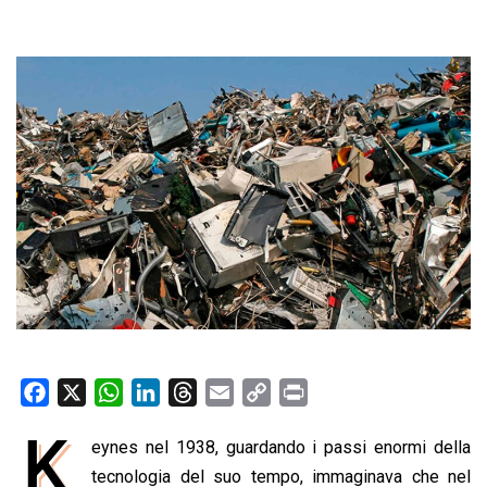
F
X
W
L
T
E
C
P
a
h
i
h
m
o
r
K
eynes nel 1938, guardando i passi enormi della
c
a
n
r
a
p
i
e
tecnologia del suo tempo, immaginava che nel
t
k
e
i
y
n