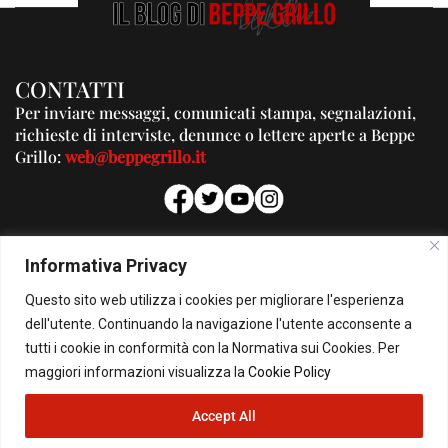
CONTATTI
Per inviare messaggi, comunicati stampa, segnalazioni,
richieste di interviste, denunce o lettere aperte a Beppe
Grillo:
web@beppegrillo.it
PUBBLICITA'
Informativa Privacy
Per la tua pubblicità su questo Blog:
Questo sito web utilizza i cookies per migliorare l'esperienza
pubblicita@beppegrillo.it
dell'utente. Continuando la navigazione l'utente acconsente a
tutti i cookie in conformità con la Normativa sui Cookies. Per
HOMEPAGE
COOKIE POLICY
PRIVACY POLICY
CONTATTI
maggiori informazioni visualizza la
Cookie Policy
Accept All
© Copyright 2026 - Il Blog di Beppe Grillo. All Rights Reserved - Powered by
happygrafic.com