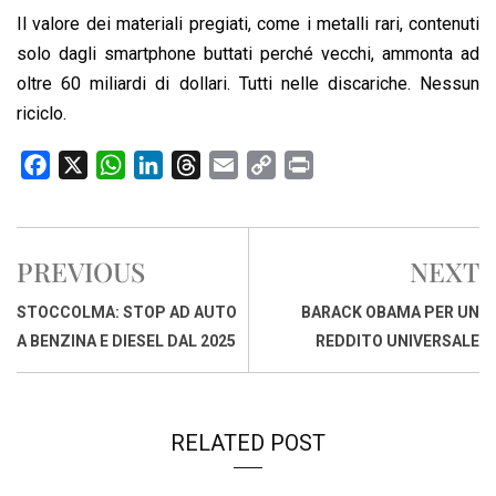
Il valore dei materiali pregiati, come i metalli rari, contenuti
solo dagli smartphone buttati perché vecchi, ammonta ad
oltre 60 miliardi di dollari. Tutti nelle discariche. Nessun
riciclo.
F
X
W
L
T
E
C
P
a
h
i
h
m
o
r
c
a
n
r
a
p
i
e
t
k
e
i
y
n
PREVIOUS
NEXT
b
s
e
a
l
L
t
o
A
d
d
i
STOCCOLMA: STOP AD AUTO
BARACK OBAMA PER UN
o
p
I
s
n
A BENZINA E DIESEL DAL 2025
REDDITO UNIVERSALE
k
p
n
k
RELATED POST