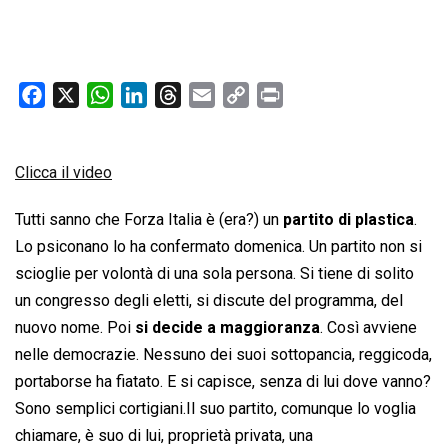
F
X
W
L
T
E
C
P
a
h
i
h
m
o
r
c
a
n
r
a
p
i
Clicca il video
e
t
k
e
i
y
n
b
s
e
a
l
L
t
Tutti sanno che Forza Italia è (era?) un
partito di plastica
.
o
A
d
d
i
Lo psiconano lo ha confermato domenica. Un partito non si
o
p
I
s
n
scioglie per volontà di una sola persona. Si tiene di solito
k
p
n
k
un congresso degli eletti, si discute del programma, del
nuovo nome. Poi
si decide a maggioranza
. Così avviene
nelle democrazie. Nessuno dei suoi sottopancia, reggicoda,
portaborse ha fiatato. E si capisce, senza di lui dove vanno?
Sono semplici cortigiani.Il suo partito, comunque lo voglia
chiamare, è suo di lui, proprietà privata, una