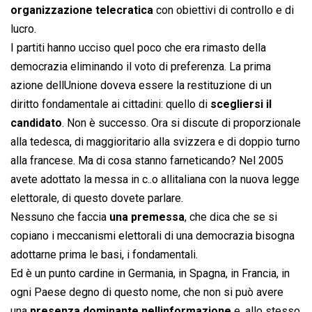
organizzazione telecratica
con obiettivi di controllo e di
lucro.
I partiti hanno ucciso quel poco che era rimasto della
democrazia eliminando il voto di preferenza. La prima
azione dellUnione doveva essere la restituzione di un
diritto fondamentale ai cittadini: quello di
scegliersi il
candidato
. Non è successo. Ora si discute di proporzionale
alla tedesca, di maggioritario alla svizzera e di doppio turno
alla francese. Ma di cosa stanno farneticando? Nel 2005
avete adottato la messa in c..o allitaliana con la nuova legge
elettorale, di questo dovete parlare.
Nessuno che faccia
una premessa
, che dica che se si
copiano i meccanismi elettorali di una democrazia bisogna
adottarne prima le basi, i fondamentali.
Ed è un punto cardine in Germania, in Spagna, in Francia, in
ogni Paese degno di questo nome, che non si può avere
una
presenza dominante nellinformazione
e, allo stesso