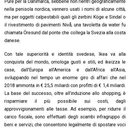
Pure per la Danimarca, sebbene non rientri geograficamente
nella penisola nordica, vennero usati i nomi di alcune città,
ma per oggetti calpestabili quali gli zerbini Köge e Sindal o
il rivestimento di pavimenti Nivå; una tavoletta da water fu
chiamata Öresund dal ponte che collega la Svezia alla costa
danese.
Con tale superiorità e identità svedese, Ikea va alla
conquista del mondo, omologa gusti e stili, ed ikeizza le
case, dall’Europa all’America e dall’Africa all’Asia,
sviluppando nel tempo un enorme giro di affari che nel
2018 ammonta in € 25,5 miliardi con profitti di € 1,4 miliardi.
La base del successo, oltre all’induzione allo shopping, è
risparmiare il più possibile sui costi, dagli
approvvigionamenti alle tasse. Ad esempio, per ridurre il
carico fiscale, sono effettuati degli scambi infragruppo di
beni e servizi, che consentono legalmente di spostare voci