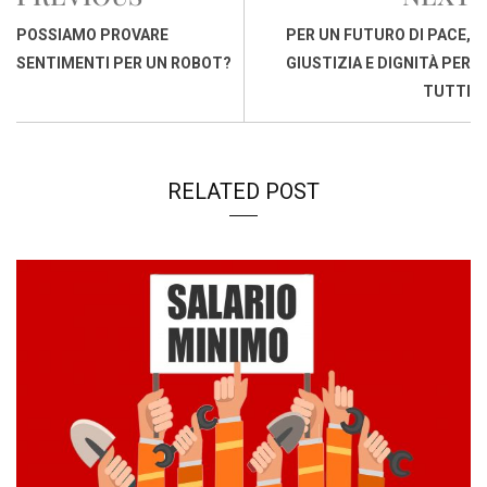
b
s
e
a
l
L
t
o
A
d
d
i
POSSIAMO PROVARE
PER UN FUTURO DI PACE,
o
p
I
s
n
SENTIMENTI PER UN ROBOT?
GIUSTIZIA E DIGNITÀ PER
k
p
n
k
TUTTI
RELATED POST