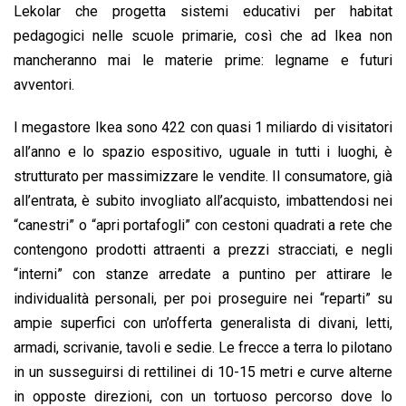
Lekolar che progetta sistemi educativi per habitat
pedagogici nelle scuole primarie, così che ad Ikea non
mancheranno mai le materie prime: legname e futuri
avventori.
I megastore Ikea sono 422 con quasi 1 miliardo di visitatori
all’anno e lo spazio espositivo, uguale in tutti i luoghi, è
strutturato per massimizzare le vendite. Il consumatore, già
all’entrata, è subito invogliato all’acquisto, imbattendosi nei
“canestri” o “apri portafogli” con cestoni quadrati a rete che
contengono prodotti attraenti a prezzi stracciati, e negli
“interni” con stanze arredate a puntino per attirare le
individualità personali, per poi proseguire nei “reparti” su
ampie superfici con un’offerta generalista di divani, letti,
armadi, scrivanie, tavoli e sedie. Le frecce a terra lo pilotano
in un susseguirsi di rettilinei di 10-15 metri e curve alterne
in opposte direzioni, con un tortuoso percorso dove lo