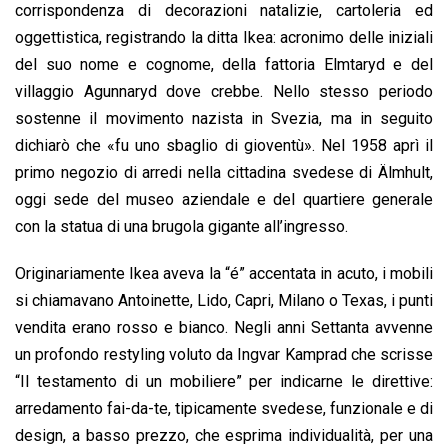
corrispondenza di decorazioni natalizie, cartoleria ed
oggettistica, registrando la ditta Ikea: acronimo delle iniziali
del suo nome e cognome, della fattoria Elmtaryd e del
villaggio Agunnaryd dove crebbe. Nello stesso periodo
sostenne il movimento nazista in Svezia, ma in seguito
dichiarò che «fu uno sbaglio di gioventù». Nel 1958 aprì il
primo negozio di arredi nella cittadina svedese di Älmhult,
oggi sede del museo aziendale e del quartiere generale
con la statua di una brugola gigante all’ingresso.
Originariamente Ikea aveva la “é” accentata in acuto, i mobili
si chiamavano Antoinette, Lido, Capri, Milano o Texas, i punti
vendita erano rosso e bianco. Negli anni Settanta avvenne
un profondo restyling voluto da Ingvar Kamprad che scrisse
“Il testamento di un mobiliere” per indicarne le direttive:
arredamento fai-da-te, tipicamente svedese, funzionale e di
design, a basso prezzo, che esprima individualità, per una