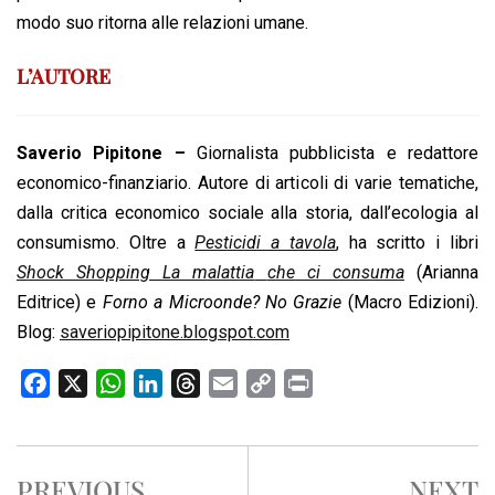
modo suo ritorna alle relazioni umane.
L’AUTORE
Saverio Pipitone –
Giornalista pubblicista e redattore
economico-finanziario. Autore di articoli di varie tematiche,
dalla critica economico sociale alla storia, dall’ecologia al
consumismo. Oltre a
Pesticidi a tavola
, ha scritto i libri
Shock Shopping La malattia
che ci consuma
(Arianna
Editrice) e
Forno a Microonde? No Grazie
(Macro Edizioni).
Blog:
saveriopipitone.blogspot.com
F
X
W
L
T
E
C
P
a
h
i
h
m
o
r
c
a
n
r
a
p
i
e
t
k
e
i
y
n
PREVIOUS
NEXT