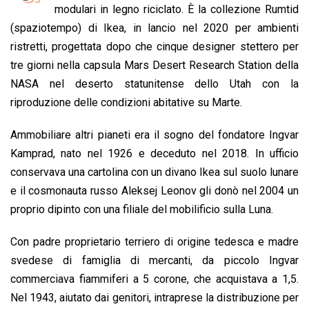
b
s
e
a
l
L
t
modulari in legno riciclato. È la collezione Rumtid
o
A
d
d
i
(spaziotempo) di Ikea, in lancio nel 2020 per ambienti
o
p
I
s
n
ristretti, progettata dopo che cinque designer stettero per
k
p
n
k
tre giorni nella capsula Mars Desert Research Station della
NASA nel deserto statunitense dello Utah con la
riproduzione delle condizioni abitative su Marte.
Ammobiliare altri pianeti era il sogno del fondatore Ingvar
Kamprad, nato nel 1926 e deceduto nel 2018. In ufficio
conservava una cartolina con un divano Ikea sul suolo lunare
e il cosmonauta russo Aleksej Leonov gli donò nel 2004 un
proprio dipinto con una filiale del mobilificio sulla Luna.
Con padre proprietario terriero di origine tedesca e madre
svedese di famiglia di mercanti, da piccolo Ingvar
commerciava fiammiferi a 5 corone, che acquistava a 1,5.
Nel 1943, aiutato dai genitori, intraprese la distribuzione per