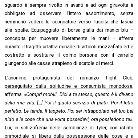
sguardo è sempre rivolto in avanti e ad ogni giravolta è
obbligato ad osservare l’intero assortimento, senza
nemmeno vedere le scorciatoie verso l’uscita che lascia
alle spalle. Equipaggiato di borsa gialla dai manici blu –
concepita per muovere liberamente le mani – afferra
durante il tragitto un’altra miriade di articoli mozzafiato ed è
costretto a sostituire il colmo borsone con il carrello
giungendo alle casse strapieno di scatole di merci.
L’anonimo protagonista del romanzo
Fight Club,
perseguitato dalla solitudine e consumista monodose
,
afferma:
«Compri mobili. Dici a te stesso, questo è il divano
della mia vita. […] Poi il giusto servizio di piatti. Poi il letto
perfetto. Le tende. Il tappeto. Poi sei intrappolato nel tuo bel
nido e le cose che una volta possedevi, ora possiedono te».
Lui, in schizofrenia nelle sembianze di Tyler, con istinto
primordiale si libera dalla possessione delle cose e a