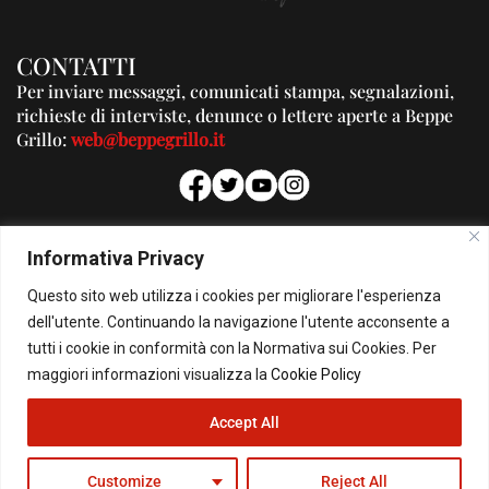
CONTATTI
Per inviare messaggi, comunicati stampa, segnalazioni,
richieste di interviste, denunce o lettere aperte a Beppe
Grillo:
web@beppegrillo.it
PUBBLICITA'
Informativa Privacy
Per la tua pubblicità su questo Blog:
Questo sito web utilizza i cookies per migliorare l'esperienza
pubblicita@beppegrillo.it
dell'utente. Continuando la navigazione l'utente acconsente a
tutti i cookie in conformità con la Normativa sui Cookies. Per
HOMEPAGE
COOKIE POLICY
PRIVACY POLICY
CONTATTI
maggiori informazioni visualizza la
Cookie Policy
Accept All
© Copyright 2026 - Il Blog di Beppe Grillo. All Rights Reserved - Powered by
happygrafic.com
Customize
Reject All