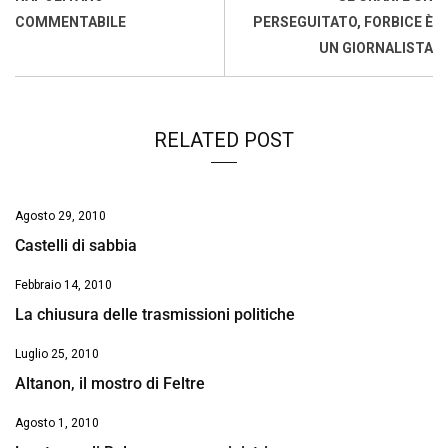
o
p
I
s
n
COMMENTABILE
PERSEGUITATO, FORBICE È
k
p
n
k
UN GIORNALISTA
RELATED POST
Agosto 29, 2010
Castelli di sabbia
Febbraio 14, 2010
La chiusura delle trasmissioni politiche
Luglio 25, 2010
Altanon, il mostro di Feltre
Agosto 1, 2010