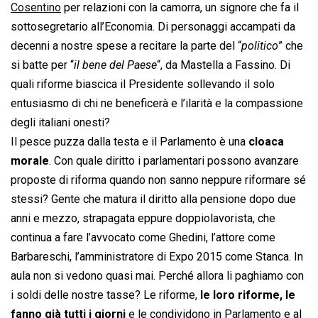
Cosentino
per relazioni con la camorra, un signore che fa il
sottosegretario all’Economia. Di personaggi accampati da
decenni a nostre spese a recitare la parte del “
politico
” che
si batte per “
il bene del Paese
“, da Mastella a Fassino. Di
quali riforme biascica il Presidente sollevando il solo
entusiasmo di chi ne beneficerà e l’ilarità e la compassione
degli italiani onesti?
Il pesce puzza dalla testa e il Parlamento è una
cloaca
morale
. Con quale diritto i parlamentari possono avanzare
proposte di riforma quando non sanno neppure riformare sé
stessi? Gente che matura il diritto alla pensione dopo due
anni e mezzo, strapagata eppure doppiolavorista, che
continua a fare l’avvocato come Ghedini, l’attore come
Barbareschi, l’amministratore di Expo 2015 come Stanca. In
aula non si vedono quasi mai. Perché allora li paghiamo con
i soldi delle nostre tasse? Le riforme,
le loro riforme, le
fanno già tutti i giorni
e le condividono in Parlamento e al