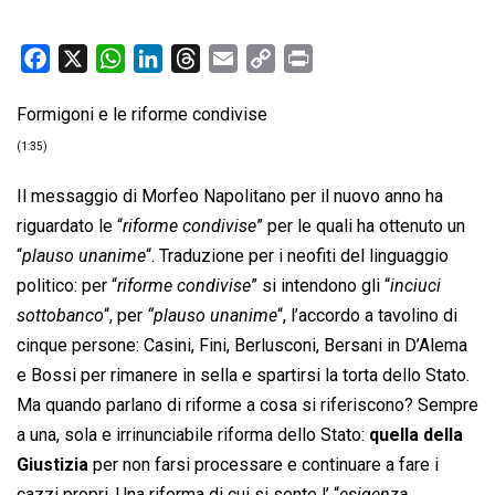
F
X
W
L
T
E
C
P
a
h
i
h
m
o
r
Formigoni e le riforme condivise
c
a
n
r
a
p
i
e
t
k
e
i
y
n
(1:35)
b
s
e
a
l
L
t
Il messaggio di Morfeo Napolitano per il nuovo anno ha
o
A
d
d
i
riguardato le “
riforme condivise
” per le quali ha ottenuto un
o
p
I
s
n
“
plauso unanime
“. Traduzione per i neofiti del linguaggio
k
p
n
k
politico: per “
riforme condivise
” si intendono gli “
inciuci
sottobanco
“, per
“plauso unanime
“, l’accordo a tavolino di
cinque persone: Casini, Fini, Berlusconi, Bersani in D’Alema
e Bossi per rimanere in sella e spartirsi la torta dello Stato.
Ma quando parlano di riforme a cosa si riferiscono? Sempre
a una, sola e irrinunciabile riforma dello Stato:
quella della
Giustizia
per non farsi processare e continuare a fare i
cazzi propri. Una riforma di cui si sente l’ “
esigenza