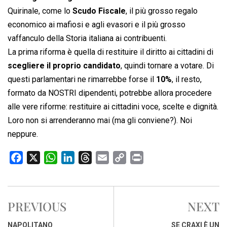
Quirinale, come lo
Scudo Fiscale
, il più grosso regalo
economico ai mafiosi e agli evasori e il più grosso
vaffanculo della Storia italiana ai contribuenti.
La prima riforma è quella di restituire il diritto ai cittadini di
scegliere il proprio candidato
, quindi tornare a votare. Di
questi parlamentari ne rimarrebbe forse il
10%
, il resto,
formato da NOSTRI dipendenti, potrebbe allora procedere
alle vere riforme: restituire ai cittadini voce, scelte e dignità.
Loro non si arrenderanno mai (ma gli conviene?). Noi
neppure.
F
X
W
L
T
E
C
P
a
h
i
h
m
o
r
c
a
n
r
a
p
i
e
t
k
e
i
y
n
PREVIOUS
NEXT
b
s
e
a
l
L
t
o
A
d
d
i
NAPOLITANO
SE CRAXI È UN