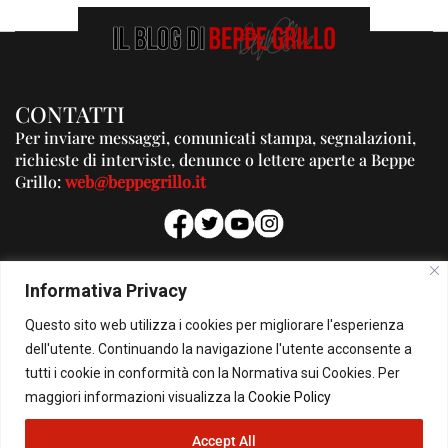
CONTATTI
Per inviare messaggi, comunicati stampa, segnalazioni,
richieste di interviste, denunce o lettere aperte a Beppe
Grillo:
web@beppegrillo.it
PUBBLICITA'
Informativa Privacy
Per la tua pubblicità su questo Blog:
Questo sito web utilizza i cookies per migliorare l'esperienza
pubblicita@beppegrillo.it
dell'utente. Continuando la navigazione l'utente acconsente a
tutti i cookie in conformità con la Normativa sui Cookies. Per
HOMEPAGE
COOKIE POLICY
PRIVACY POLICY
CONTATTI
maggiori informazioni visualizza la
Cookie Policy
Accept All
© Copyright 2026 - Il Blog di Beppe Grillo. All Rights Reserved - Powered by