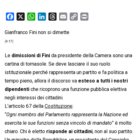
F
X
W
L
T
E
C
P
a
h
i
h
m
o
r
Gianfranco Fini non si dimette
c
a
n
r
a
p
i
e
t
k
e
i
y
n
(4:17)
b
s
e
a
l
L
t
Le
dimissioni di Fini
da presidente della Camera sono una
o
A
d
d
i
cartina di tornasole. Se deve lasciare il suo ruolo
o
p
I
s
n
istituzionale perché rappresenta un partito e fa politica a
k
p
n
k
tempo pieno, allora il discorso va
esteso a tutti i nostri
dipendenti
che ricoprono una funzione pubblica elettiva
negli interessi dei cittadini.
L’articolo 67 della
Costituzione
:
“
Ogni membro del Parlamento rappresenta la Nazione ed
esercita le sue funzioni senza vincolo di mandato
” è molto
chiaro. Chi è eletto
risponde ai cittadini
, non al suo partito.
Un ministro della Repubblica, un presidente del Consiglio,