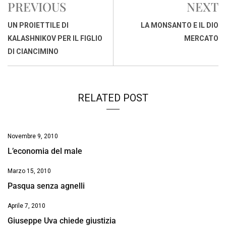
PREVIOUS
NEXT
b
s
e
a
l
L
t
o
A
d
d
i
UN PROIETTILE DI
LA MONSANTO E IL DIO
o
p
I
s
n
KALASHNIKOV PER IL FIGLIO
MERCATO
k
p
n
k
DI CIANCIMINO
RELATED POST
Novembre 9, 2010
L’economia del male
Marzo 15, 2010
Pasqua senza agnelli
Aprile 7, 2010
Giuseppe Uva chiede giustizia