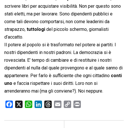
scrivere libri per acquistare visibilità. Non per questo sono
stati eletti, ma per lavorare. Sono dipendenti pubblici e
come tali devono comportarsi, non come leaderini da
strapazzo,
tuttologi
del piccolo schermo, giornalisti
d’accatto.
Il potere al popolo si è trasformato nel potere ai partiti. I
nostri dipendenti in nostri padroni. La democrazia si è
rovesciata. E’ tempo di cambiare e di restituire i nostri
dipendenti al nulla dal quale provengono e al quale sanno di
appartenere. Per farlo è sufficiente che ogni cittadino
conti
uno
e faccia rispettare i suoi diritti. Loro non si
arrenderanno mai (ma gli conviene?). Noi neppure.
F
X
W
L
T
E
C
P
a
h
i
h
m
o
r
c
a
n
r
a
p
i
e
t
k
e
i
y
n