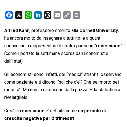
F
X
W
L
T
E
C
P
a
h
i
h
m
o
r
c
a
n
r
a
p
i
Alfred Kahn
, professore emerito alla
Cornell University
,
e
t
k
e
i
y
n
ha ancora molto da insegnare a tutti noi e a quanti
b
s
e
a
l
L
t
continuano a rappresentare il nostro paese in “
recessione
”
o
A
d
d
i
(come riportato la settimana scorsa dall’Economist e
o
p
I
s
n
dall’Istat).
k
p
n
k
Gli economisti sono, infatti, dei “medici” strani: ti osservano
come paziente e ti dicono: “sai che c’e’? Che sei morto sei
mesi fa”. Ma non lo capiscono dalla puzza. E’ la statistica a
rivelarglielo.
Cosi’ la
recessione
e’ definita come
un periodo di
crescita negativa per 2 trimestri
.