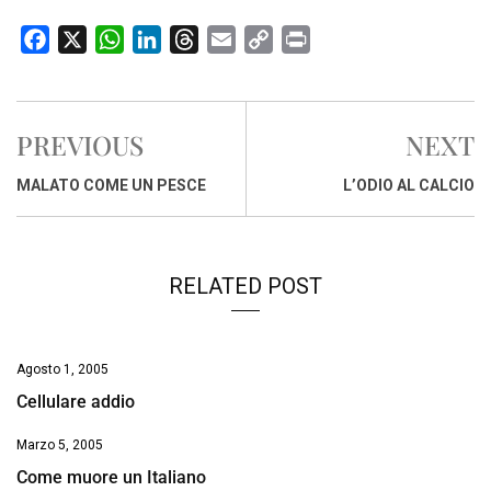
F
X
W
L
T
E
C
P
a
h
i
h
m
o
r
c
a
n
r
a
p
i
e
t
k
e
i
y
n
PREVIOUS
NEXT
b
s
e
a
l
L
t
o
A
d
d
i
MALATO COME UN PESCE
L’ODIO AL CALCIO
o
p
I
s
n
k
p
n
k
RELATED POST
Agosto 1, 2005
Cellulare addio
Marzo 5, 2005
Come muore un Italiano