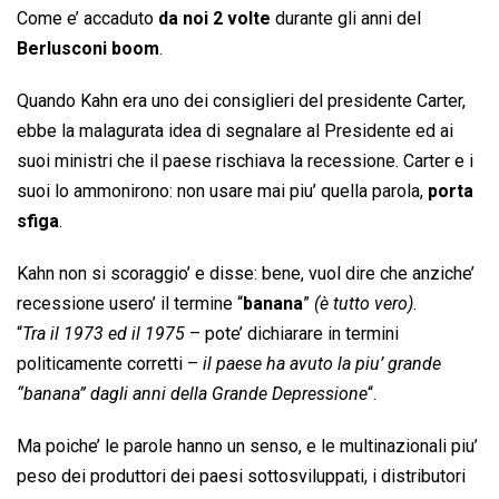
Come e’ accaduto
da noi 2 volte
durante gli anni del
Berlusconi boom
.
Quando Kahn era uno dei consiglieri del presidente Carter,
ebbe la malagurata idea di segnalare al Presidente ed ai
suoi ministri che il paese rischiava la recessione. Carter e i
suoi lo ammonirono: non usare mai piu’ quella parola,
porta
sfiga
.
Kahn non si scoraggio’ e disse: bene, vuol dire che anziche’
recessione usero’ il termine “
banana
”
(è tutto vero)
.
“
Tra il 1973 ed il 1975
– pote’ dichiarare in termini
politicamente corretti –
il paese ha avuto la piu’ grande
“banana” dagli anni della Grande Depressione
“.
Ma poiche’ le parole hanno un senso, e le multinazionali piu’
peso dei produttori dei paesi sottosviluppati, i distributori