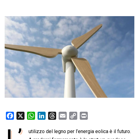
F
X
W
L
T
E
C
P
a
h
i
h
m
o
r
L’
utilizzo del legno per l’energia eolica è il futuro.
c
a
n
r
a
p
i