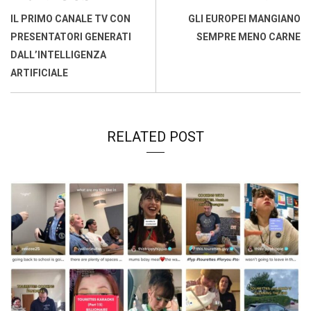
o
A
d
d
i
IL PRIMO CANALE TV CON
GLI EUROPEI MANGIANO
o
p
I
s
n
PRESENTATORI GENERATI
SEMPRE MENO CARNE
k
p
n
k
DALL’INTELLIGENZA
ARTIFICIALE
RELATED POST