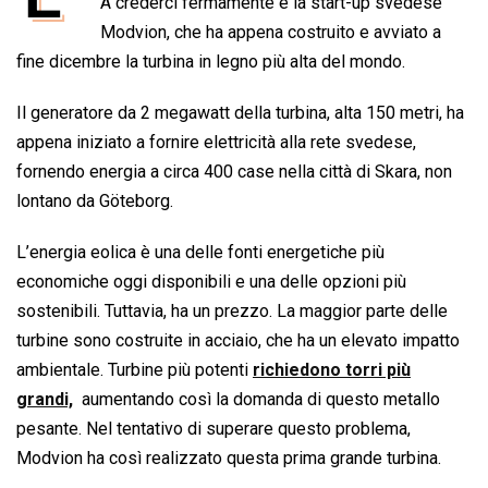
e
A crederci fermamente è la start-up svedese
t
k
e
i
y
n
b
s
e
a
l
L
t
Modvion, che ha appena costruito e avviato a
o
A
d
d
i
fine dicembre la turbina in legno più alta del mondo.
o
p
I
s
n
Il generatore da 2 megawatt della turbina, alta 150 metri, ha
k
p
n
k
appena iniziato a fornire elettricità alla rete svedese,
fornendo energia a circa 400 case nella città di Skara, non
lontano da Göteborg.
L’energia eolica è una delle fonti energetiche più
economiche oggi disponibili e una delle opzioni più
sostenibili. Tuttavia, ha un prezzo. La maggior parte delle
turbine sono costruite in acciaio, che ha un elevato impatto
ambientale. Turbine più potenti
richiedono torri più
grandi,
aumentando così la domanda di questo metallo
pesante. Nel tentativo di superare questo problema,
Modvion ha così realizzato questa prima grande turbina.