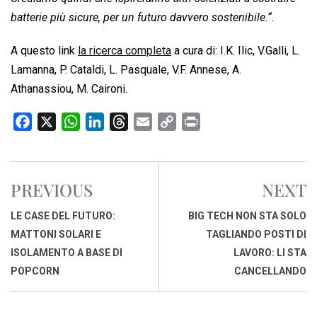
batterie più sicure, per un futuro davvero sostenibile.“.
A questo link
la ricerca completa
a cura di: I.K. Ilic, V.Galli, L.
Lamanna, P. Cataldi, L. Pasquale, V.F. Annese, A.
Athanassiou, M. Caironi.
F
X
W
L
T
E
C
P
a
h
i
h
m
o
r
c
a
n
r
a
p
i
e
t
k
e
i
y
n
PREVIOUS
NEXT
b
s
e
a
l
L
t
o
A
d
d
i
LE CASE DEL FUTURO:
BIG TECH NON STA SOLO
o
p
I
s
n
MATTONI SOLARI E
TAGLIANDO POSTI DI
k
p
n
k
ISOLAMENTO A BASE DI
LAVORO: LI STA
POPCORN
CANCELLANDO