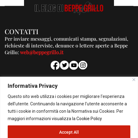
CONTATTI
Per inviare messaggi, comunicati stampa, segnalazioni,
richieste di interviste, denunce o lettere aperte a Beppe
Grillo:
web@beppegrillo.it
PUBBLICITA'
Informativa Privacy
Per la tua pubblicità su questo Blog:
Questo sito web utilizza i cookies per migliorare l'esperienza
pubblicita@beppegrillo.it
dell'utente. Continuando la navigazione l'utente acconsente a
tutti i cookie in conformità con la Normativa sui Cookies. Per
HOMEPAGE
COOKIE POLICY
PRIVACY POLICY
CONTATTI
maggiori informazioni visualizza la
Cookie Policy
Accept All
© Copyright 2026 - Il Blog di Beppe Grillo. All Rights Reserved - Powered by