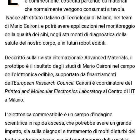
e
e commestibile, costruita partendo da materiali
t
k
e
i
y
n
b
s
e
a
l
L
t
che normalmente vengono consumati a tavola.
o
A
d
d
i
Nasce all’Istituto Italiano di Tecnologia di Milano, nel team
o
p
I
s
n
di Mario Caironi, e potrà avere applicazioni nel monitoraggio
k
p
n
k
della qualità dei cibi, negli strumenti di diagnostica della
salute del nostro corpo, e in futuri robot edibili.
Descritto sulla rivista internazionale Advanced Materials
, il
prototipo è il risultato degli studi di Mario Caironi nel campo
dell’elettronica edibile, supportato da finanziamenti
dell’
European Research Council.
Caironi è coordinatore del
Printed and Molecular Electronics Laboratory
al Centro di IIT
a Milano.
L’elettronica commestibile è un campo d’indagine
scientifica in rapida ascesa, che potrebbe avere un grande
impatto, sia sulla diagnosi e trattamento di molti disturbi del
tratto gastrointestinale, sia sul monitoraggio della qualità