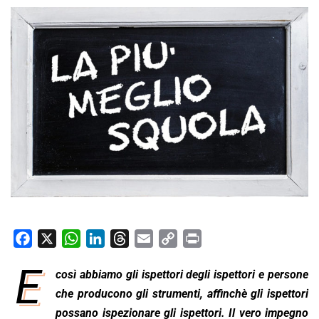
F
X
W
L
T
E
C
P
a
h
i
h
m
o
r
E
così abbiamo gli ispettori degli ispettori e persone
c
a
n
r
a
p
i
e
che producono gli strumenti, affinchè gli ispettori
t
k
e
i
y
n
b
s
e
a
l
L
t
possano ispezionare gli ispettori. Il vero impegno