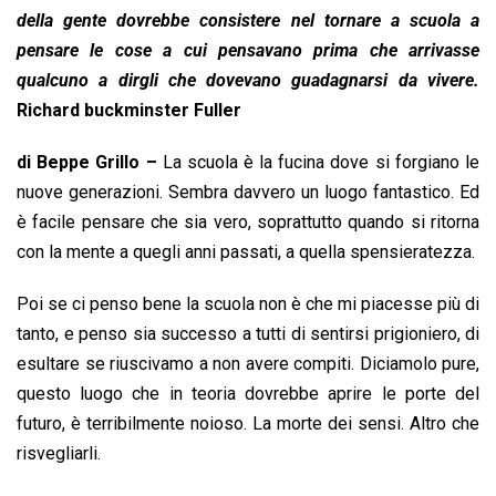
o
A
d
d
i
della gente dovrebbe consistere nel tornare a scuola a
o
p
I
s
n
pensare le cose a cui pensavano prima che arrivasse
k
p
n
k
qualcuno a dirgli che dovevano guadagnarsi da vivere.
Richard buckminster Fuller
di Beppe Grillo –
La scuola è la fucina dove si forgiano le
nuove generazioni. Sembra davvero un luogo fantastico. Ed
è facile pensare che sia vero, soprattutto quando si ritorna
con la mente a quegli anni passati, a quella spensieratezza.
Poi se ci penso bene la scuola non è che mi piacesse più di
tanto, e penso sia successo a tutti di sentirsi prigioniero, di
esultare se riuscivamo a non avere compiti. Diciamolo pure,
questo luogo che in teoria dovrebbe aprire le porte del
futuro, è terribilmente noioso. La morte dei sensi. Altro che
risvegliarli.