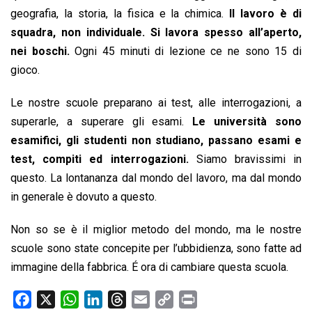
geografia, la storia, la fisica e la chimica.
Il lavoro è di
squadra, non individuale. Si lavora spesso all’aperto,
nei boschi.
Ogni 45 minuti di lezione ce ne sono 15 di
gioco.
Le nostre scuole preparano ai test, alle interrogazioni, a
superarle, a superare gli esami.
Le università sono
esamifici, gli studenti non studiano, passano esami e
test, compiti ed interrogazioni.
Siamo bravissimi in
questo. La lontananza dal mondo del lavoro, ma dal mondo
in generale è dovuto a questo.
Non so se è il miglior metodo del mondo, ma le nostre
scuole sono state concepite per l’ubbidienza, sono fatte ad
immagine della fabbrica. É ora di cambiare questa scuola.
F
X
W
L
T
E
C
P