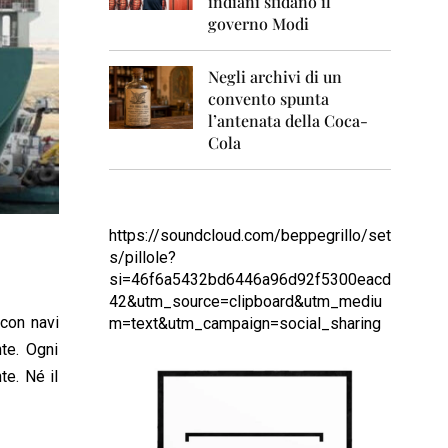
indiani sfidano il
0
1
governo Modi
1
Negli archivi di un
2
0
convento spunta
1
l’antenata della Coca-
2
Cola
2
0
1
3
https://soundcloud.com/beppegrillo/set
s/pillole?
2
si=46f6a5432bd6446a96d92f5300eacd
0
1
42&utm_source=clipboard&utm_mediu
4
 con navi
m=text&utm_campaign=social_sharing
nte. Ogni
2
0
te. Né il
1
5
2