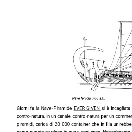
k
p
n
k
Nave fenicia, 700 a.C.
Giorni fa la Nave-Piramide
EVER GIVEN
si è incagliat
contro-natura, in un canale contro-natura per un comme
piramidi, carica di 20 000 container che in fila unirebb