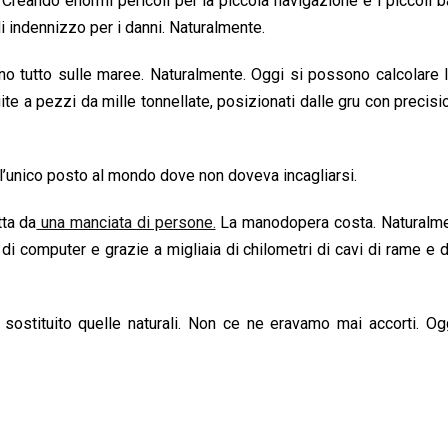
eando enormi pericoli per la piccola navigazione e i piccoli ba
 indennizzo per i danni. Naturalmente.
no tutto sulle maree. Naturalmente. Oggi si possono calcolare
te a pezzi da mille tonnellate, posizionati dalle gru con precisi
l’unico posto al mondo dove non doveva incagliarsi.
ta da
una manciata di persone.
La manodopera costa. Naturalme
 computer e grazie a migliaia di chilometri di cavi di rame e di
o sostituito quelle naturali. Non ce ne eravamo mai accorti. O