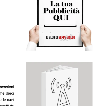
0
1
6
imensioni
ome dieci
e le navi