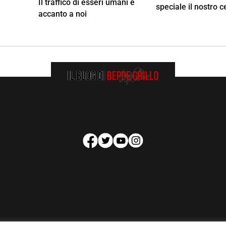
Il traffico di esseri umani è
speciale il nostro c
accanto a noi