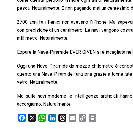
come questa perdono in mare ogni anno. Naturalmente. Cr
pesca. Naturalmente. E non pagando mai un centesimo di
2700 anni fa i Fenici non avevano l’iPhone. Ma sapeva
con precisione di un centimetro. Le navi vengono costrui
millimetro. Naturalmente.
Eppure la Nave-Piramide EVER GIVEN si è incagliata nel
Oggi una Nave-Piramide da mezzo chilometro è condot
questo una Nave-Piramide funziona grazie a tonnellate di
vetro. Naturalmente.
Ma sulle navi moderne le intelligenze artificiali hann
accorgiamo. Naturalmente.
F
X
W
L
T
E
C
P
a
h
i
h
m
o
r