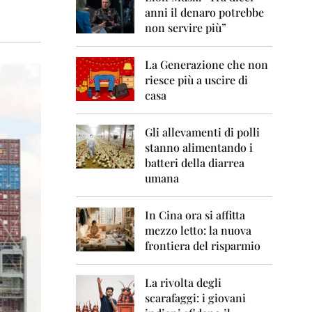
0
anni il denaro potrebbe
6
non servire più”
2
0
La Generazione che non
0
7
riesce più a uscire di
casa
2
0
0
Gli allevamenti di polli
8
stanno alimentando i
batteri della diarrea
2
umana
0
0
9
In Cina ora si affitta
mezzo letto: la nuova
2
frontiera del risparmio
0
1
0
La rivolta degli
scarafaggi: i giovani
2