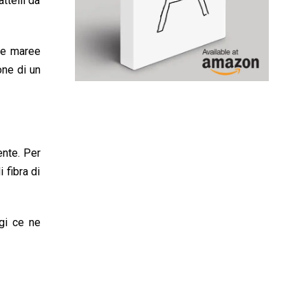
ttelli da
 le maree
one di un
nte. Per
 fibra di
ggi ce ne