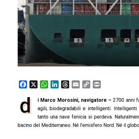
F
X
W
L
T
E
C
P
a
h
i
h
m
o
r
d
i Marco Morosini, navigatore –
2700 anni 
c
a
n
r
a
p
i
e
agili, biodegradabili e intelligenti. Intelligen
t
k
e
i
y
n
b
s
e
a
l
L
t
tanto una nave fenicia si perdeva. Naturalmen
o
A
d
d
i
bacino del Mediterraneo. Né l’emisfero Nord. Né il globo
o
p
I
s
n