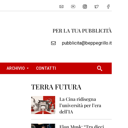
PER LA TUA PUBBLICITÀ
pubblicita@beppegrillo.it
ARCHIVIO
CONTATTI
TERRA FUTURA
2
0
La Cina ridisegna
0
l’università per l’era
5
dell’IA
2
0
Elon Musk: “Tra dieci