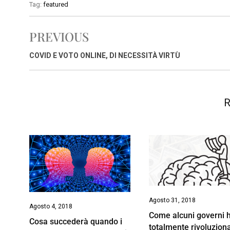
c
a
n
r
a
p
i
Tag:
featured
e
t
k
e
i
y
n
b
s
e
a
l
L
t
PREVIOUS
o
A
d
d
i
o
p
I
s
n
COVID E VOTO ONLINE, DI NECESSITÀ VIRTÙ
k
p
n
k
R
Agosto 31, 2018
Agosto 4, 2018
Come alcuni governi 
Cosa succederà quando i
totalmente rivoluziona