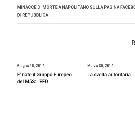
o
A
d
d
i
MINACCE DI MORTE A NAPOLITANO SULLA PAGINA FACEB
o
p
I
s
n
DI REPUBBLICA
k
p
n
k
R
Giugno 18, 2014
Marzo 30, 2014
E’ nato il Gruppo Europeo
La svolta autoritaria
del M5S: l’EFD