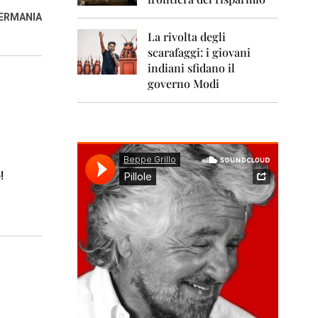
0
1
GERMANIA
1
La rivolta degli
scarafaggi: i giovani
2
0
indiani sfidano il
1
governo Modi
2
2
0
1
3
!
2
0
1
4
2
0
1
5
2