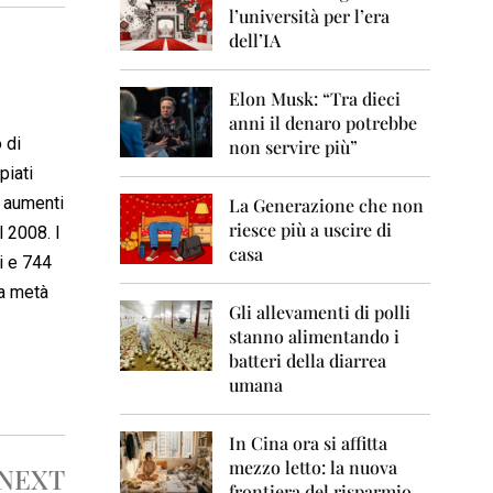
0
l’università per l’era
6
dell’IA
2
0
Elon Musk: “Tra dieci
0
anni il denaro potrebbe
7
 di
non servire più”
2
piati
0
i aumenti
La Generazione che non
0
8
riesce più a uscire di
l 2008. I
casa
i e 744
2
0
la metà
0
Gli allevamenti di polli
9
stanno alimentando i
batteri della diarrea
2
umana
0
1
0
In Cina ora si affitta
mezzo letto: la nuova
NEXT
2
frontiera del risparmio