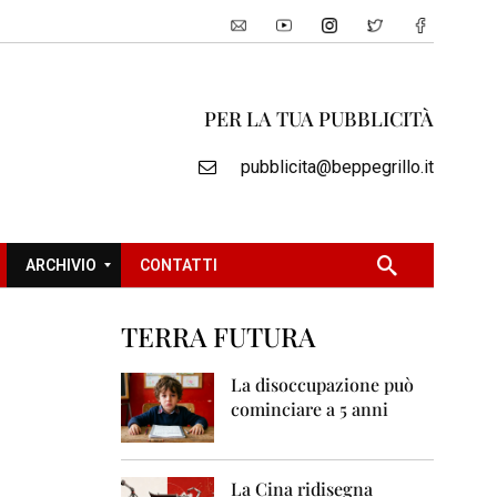
PER LA TUA PUBBLICITÀ
pubblicita@beppegrillo.it
ARCHIVIO
CONTATTI
TERRA FUTURA
2
0
La disoccupazione può
0
cominciare a 5 anni
5
2
0
La Cina ridisegna