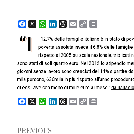
F
X
W
L
T
E
C
P
a
h
i
h
m
o
r
“I
l 12,7% delle famiglie italiane è in stato di po
c
a
n
r
a
p
i
e
povertà assoluta invece il 6,8% delle famiglie 
t
k
e
i
y
n
b
s
e
a
l
L
t
rispetto al 2005 su scala nazionale, triplicati n
o
A
d
d
i
sono stati di soli quattro euro. Nel 2012 lo stipendio mens
o
p
I
s
n
giovani senza lavoro sono cresciuti del 14% a partire dal
k
p
n
k
mila persone, 636mila in più rispetto all’anno precedente.
di essi vive con meno di mille euro al mese.”
da ilsussidi
F
X
W
L
T
E
C
P
a
h
i
h
m
o
r
c
a
n
r
a
p
i
e
t
k
e
i
y
n
PREVIOUS
b
s
e
a
l
L
t