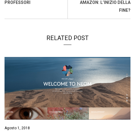
o
p
I
s
n
PROFESSORI
AMAZON: L’INIZIO DELLA
k
p
n
k
FINE?
RELATED POST
Agosto 1, 2018