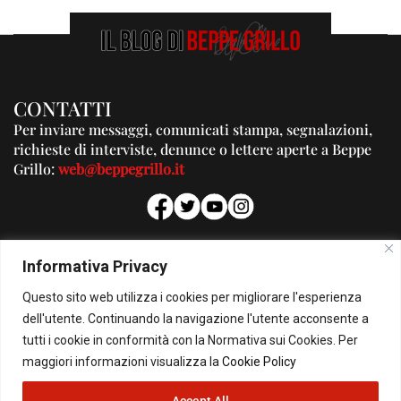
CONTATTI
Per inviare messaggi, comunicati stampa, segnalazioni,
richieste di interviste, denunce o lettere aperte a Beppe
Grillo:
web@beppegrillo.it
PUBBLICITA'
Informativa Privacy
Per la tua pubblicità su questo Blog:
Questo sito web utilizza i cookies per migliorare l'esperienza
pubblicita@beppegrillo.it
dell'utente. Continuando la navigazione l'utente acconsente a
tutti i cookie in conformità con la Normativa sui Cookies. Per
HOMEPAGE
COOKIE POLICY
PRIVACY POLICY
CONTATTI
maggiori informazioni visualizza la
Cookie Policy
Accept All
© Copyright 2026 - Il Blog di Beppe Grillo. All Rights Reserved - Powered by