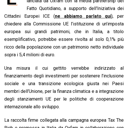
e
lanciata da Oxfam con la media partnership del
t
k
e
i
y
n
b
s
e
a
l
L
t
Fatto Quotidiano, a supporto dell’Iniziativa dei
o
A
d
d
i
Cittadini Europei ICE (
ne abbiamo parlato qui
), per
o
p
I
s
n
chiedere alla Commissione UE l’istituzione di un’imposta
k
p
n
k
europea sui grandi patrimoni, che in Italia, a titolo
esemplificativo, potrebbe essere rivolta al solo 0,1% più
ricco della popolazione con un patrimonio netto individuale
sopra i 5,4 milioni di euro.
Una misura il cui gettito verrebbe indirizzato al
finanziamento degli investimenti per sostenere l’inclusione
sociale e una transizione ecologica giusta nei Paesi
membri dell’Unione, per la finanza climatica e a integrazione
degli stanziamenti UE per le politiche di cooperazione
internazionale allo sviluppo.
La raccolta firme collegata alla campagna europea Tax The
Rich e promossa in Italia da Oxfam in collaborazione con