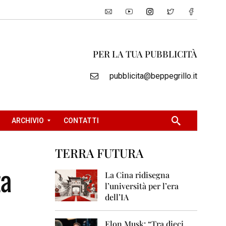
PER LA TUA PUBBLICITÀ
pubblicita@beppegrillo.it
ARCHIVIO
CONTATTI
TERRA FUTURA
2
za
0
La Cina ridisegna
0
l’università per l’era
5
dell’IA
2
0
Elon Musk: “Tra dieci