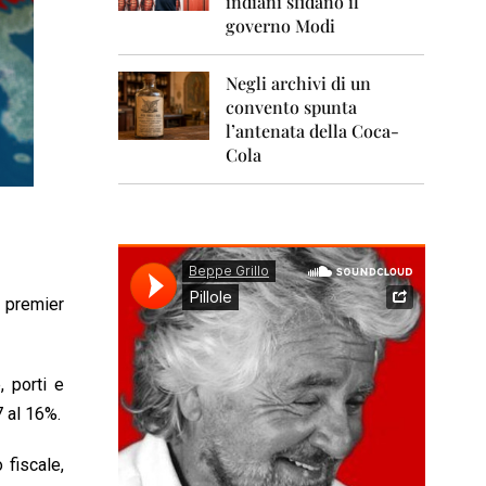
indiani sfidano il
0
1
governo Modi
1
Negli archivi di un
2
0
convento spunta
1
l’antenata della Coca-
2
Cola
2
0
1
3
2
l premier
0
1
4
, porti e
2
0
7 al 16%.
1
5
 fiscale,
2