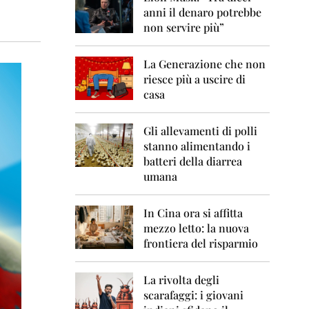
0
anni il denaro potrebbe
6
non servire più”
2
0
La Generazione che non
0
7
riesce più a uscire di
casa
2
0
0
Gli allevamenti di polli
8
stanno alimentando i
batteri della diarrea
2
umana
0
0
9
In Cina ora si affitta
mezzo letto: la nuova
2
frontiera del risparmio
0
1
0
La rivolta degli
scarafaggi: i giovani
2