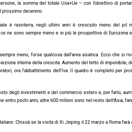
ersone, la somma del totale Usa+Ue – con l’obiettivo di porta
nel prossimo decennio.
ale è rasoterra, negli ultimi anni è cresciuto meno del pil m
to ce ne sono sempre meno e in più le prospettive di Eurozona 
empre meno, forse qualcosa dall’area asiatica. Ecco che si riv
iezione interna della crescita. Aumento del tetto di imponibile, d
ratori, ora l’abbattimento dell’Iva. Il quadro è completo per proi
osto degli investimenti e del commercio estero e, per farlo, au
 entro pochi anni, altre 600 milioni sono nel resto dell’Asia, fa
aliano. Chissà se la visita di Xi Jinping il 22 marzo a Roma farà a