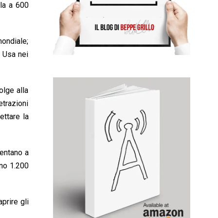
rla a 600
ondiale;
e Usa nei
olge alla
etrazioni
ettare la
mentano a
nno 1.200
prire gli