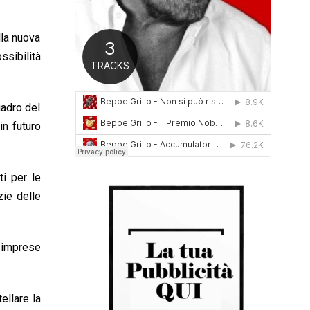
0
1
lla nuova
6
ssibilità
uadro del
in futuro
ti per le
zie delle
e imprese
ellare la