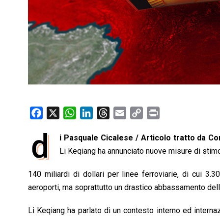
F
X
W
L
T
E
C
P
a
h
i
h
m
o
r
d
i Pasquale Cicalese / Articolo tratto da C
c
a
n
r
a
p
i
e
Li Keqiang ha annunciato nuove misure di stimolo
t
k
e
i
y
n
b
s
e
a
l
L
t
140 miliardi di dollari per linee ferroviarie, di cui 3.3
o
A
d
d
i
aeroporti, ma soprattutto un drastico abbassamento dell’
o
p
I
s
n
k
p
n
k
Li Keqiang ha parlato di un contesto interno ed intern