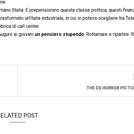
one.
ano lItalia. E prepensionino questa classe politica, questi finan
asformato un’Italia industriale, in cui si poteva scegliere tra Tele
brica di call center.
 Auguro ai giovani
un pensiero stupendo
. Rottamare e ripartire.
THE DS HORROR PICTU
ELATED POST