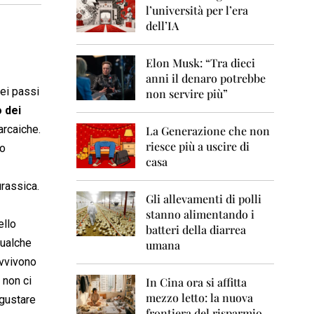
0
l’università per l’era
6
dell’IA
2
0
Elon Musk: “Tra dieci
0
anni il denaro potrebbe
7
Nei passi
non servire più”
2
o dei
0
arcaiche.
La Generazione che non
0
8
riesce più a uscire di
lo
casa
2
0
urassica.
0
Gli allevamenti di polli
9
stanno alimentando i
ello
batteri della diarrea
2
qualche
umana
0
avvivono
1
0
 non ci
In Cina ora si affitta
mezzo letto: la nuova
 gustare
2
frontiera del risparmio