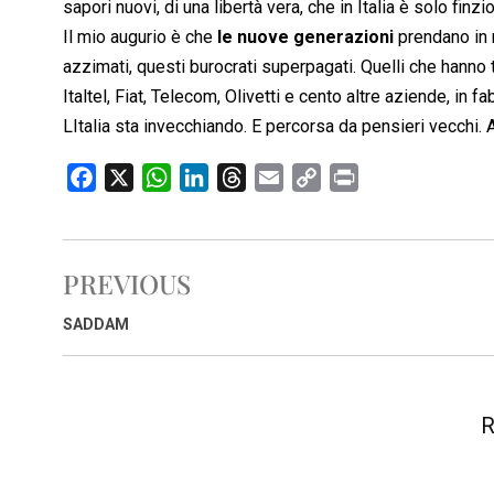
sapori nuovi, di una libertà vera, che in Italia è solo finzi
Il mio augurio è che
le nuove generazioni
prendano in m
azzimati, questi burocrati superpagati. Quelli che hanno tr
Italtel, Fiat, Telecom, Olivetti e cento altre aziende, in fab
LItalia sta invecchiando. E percorsa da pensieri vecchi.
F
X
W
L
T
E
C
P
a
h
i
h
m
o
r
c
a
n
r
a
p
i
e
t
k
e
i
y
n
PREVIOUS
b
s
e
a
l
L
t
o
A
d
d
i
SADDAM
o
p
I
s
n
k
p
n
k
R