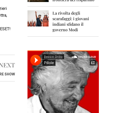
0
1
zieri
1
La rivolta degli
ttra,
scarafaggi: i giovani
2
0
indiani sfidano il
1
 RESET!
governo Modi
2
2
0
1
3
NEXT
2
0
RE SHOW
1
4
2
0
1
5
2