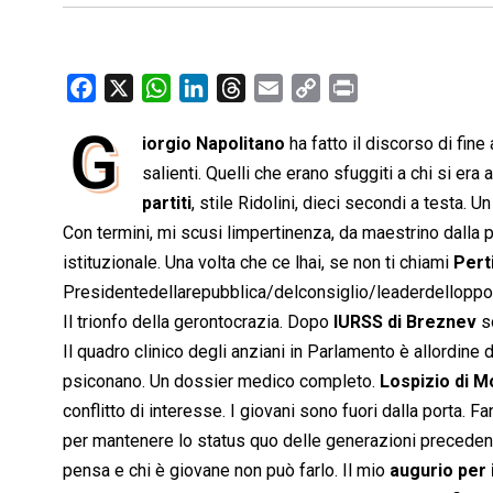
F
X
W
L
T
E
C
P
a
h
i
h
m
o
r
G
iorgio Napolitano
ha fatto il discorso di fine
c
a
n
r
a
p
i
e
salienti. Quelli che erano sfuggiti a chi si er
t
k
e
i
y
n
b
s
e
a
l
L
t
partiti
, stile Ridolini, dieci secondi a testa. U
o
A
d
d
i
Con termini, mi scusi limpertinenza, da maestrino dalla p
o
p
I
s
n
istituzionale. Una volta che ce lhai, se non ti chiami
Pert
k
p
n
k
Presidentedellarepubblica/delconsiglio/leaderdellopp
Il trionfo della gerontocrazia. Dopo
lURSS di Breznev
so
Il quadro clinico degli anziani in Parlamento è allordine d
psiconano. Un dossier medico completo.
Lospizio di 
conflitto di interesse. I giovani sono fuori dalla porta. 
per mantenere lo status quo delle generazioni precedenti
pensa e chi è giovane non può farlo. Il mio
augurio per 