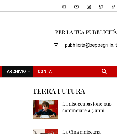
PER LA TUA PUBBLICITÀ
pubblicita@beppegrillo.it
ARCHIVIO
CONTATTI
TERRA FUTURA
2
0
La disoccupazione può
0
cominciare a 5 anni
5
2
0
La Cina ridisegna