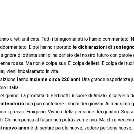
 anno a reti unificate. Tutti i telegiornalisti lo hanno commentato. 
a addormentato. E poi hanno riportato
le dichiarazioni di sostegn
n signore di ottanta anni ci ha parlato del nostro futuro con parole 
enna rossa. Ma non è colpa sua. E’ colpa delletà. E colpa del ruo
ini
, vieni imbalsamato in vita.
osizione fanno
insieme circa 220 anni
. Una grande esperienza j
lo lItalia.
el giorno. La prostata di Bertinotti, il cuore di Amato, il cervello d
Montecitorio
non può contenere i sogni dei giovani. Al massimo 
Fanno i precari. Emigrano. Vivono della pensione dei genitori. Sopr
. Chi non pensa al futuro non potrà averne uno. Ma chi è vecchio
il nuovo anno
è di sentire parole nuove, vedere persone nuove,