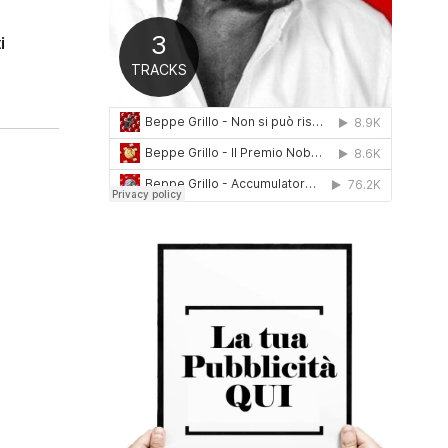
0
1
i
6