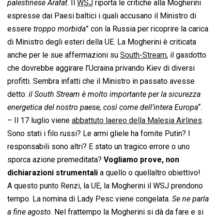
palestinese Arafat
. Il
WSJ
riporta le critiche alla Mogherini
espresse dai Paesi baltici i quali accusano il Ministro di
essere 
troppo morbida
” con la Russia per ricoprire la carica
di Ministro degli esteri della UE. La Mogherini è criticata
anche per le sue affermazioni su
South-Stream
, il gasdotto
che dovrebbe aggirare l’Ucraina privando Kiev di diversi
profitti. Sembra infatti che il Ministro in passato avesse
detto: 
il South Stream è molto importante per la sicurezza
energetica del nostro paese, così come dell’intera Europa
“.
– Il 17 luglio viene
abbattuto laereo della Malesia Airlines
.
Sono stati i filo russi? Le armi gliele ha fornite Putin? I
responsabili sono altri? E stato un tragico errore o uno
sporca azione premeditata?
Vogliamo prove, non
dichiarazioni strumentali
a quello o quellaltro obiettivo!
A questo punto Renzi, la UE, la Mogherini il WSJ prendono
tempo. La nomina di Lady Pesc viene congelata. 
Se ne parla
a fine agosto
. Nel frattempo la Mogherini si dà da fare e si