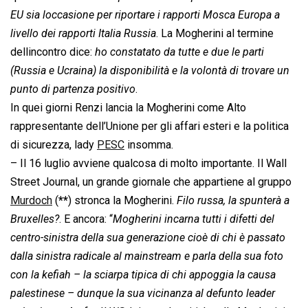
EU sia loccasione per riportare i rapporti Mosca Europa a
livello dei rapporti Italia Russia
. La Mogherini al termine
dellincontro dice: 
ho constatato da tutte e due le parti
(Russia e Ucraina) la disponibilità e la volontà di trovare un
punto di partenza positivo
.
In quei giorni Renzi lancia la Mogherini come Alto
rappresentante dell’Unione per gli affari esteri e la politica
di sicurezza, lady
PESC
insomma.
– Il 16 luglio avviene qualcosa di molto importante. Il Wall
Street Journal, un grande giornale che appartiene al gruppo
Murdoch
(
**
) stronca la Mogherini. 
Filo russa, la spunterà a
Bruxelles?
. E ancora: “
Mogherini incarna tutti i difetti del
centro-sinistra della sua generazione cioè di chi è passato
dalla sinistra radicale al mainstream e parla della sua foto
con la kefiah – la sciarpa tipica di chi appoggia la causa
palestinese – dunque la sua vicinanza al defunto leader