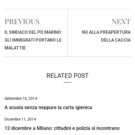
c
a
n
r
a
p
i
e
t
k
e
i
y
n
PREVIOUS
NEXT
b
s
e
a
l
L
t
o
A
d
d
i
IL SINDACO DEL PD MARINO:
NO ALLA PREAPERTURA
o
p
I
s
n
GLI IMMIGRATI PORTANO LE
DELLA CACCIA
k
p
n
k
MALATTIE
RELATED POST
Settembre 16, 2014
A scuola senza neppure la carta igienica
Dicembre 11, 2014
12 dicembre a Milano: cittadini e polizia si incontrano