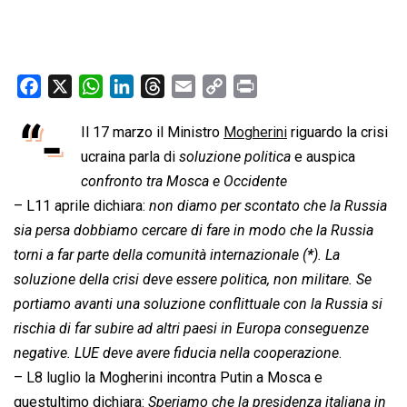
F
X
W
L
T
E
C
P
a
h
i
h
m
o
r
“-
Il 17 marzo il Ministro
Mogherini
riguardo la crisi
c
a
n
r
a
p
i
e
ucraina parla di 
t
k
e
soluzione politica
i
y
n
 e auspica
b
s
e
a
l
L
t
confronto tra Mosca e Occidente
o
A
d
d
i
– L11 aprile dichiara: 
non diamo per scontato che la Russia
o
p
I
s
n
sia persa dobbiamo cercare di fare in modo che la Russia
k
p
n
k
torni a far parte della comunità internazionale (
*
). La
soluzione della crisi deve essere politica, non militare. Se
portiamo avanti una soluzione conflittuale con la Russia si
rischia di far subire ad altri paesi in Europa conseguenze
negative. LUE deve avere fiducia nella cooperazione
.
– L8 luglio la Mogherini incontra Putin a Mosca e
questultimo dichiara: 
Speriamo che la presidenza italiana in