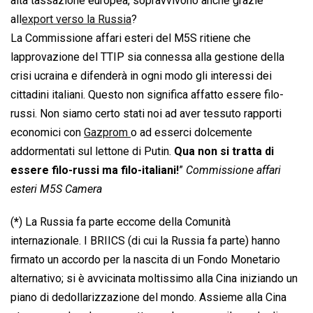
alta tassazione europea, sopravvivono anche grazie
all
export verso la Russia
?
La Commissione affari esteri del M5S ritiene che
lapprovazione del TTIP sia connessa alla gestione della
crisi ucraina e difenderà in ogni modo gli interessi dei
cittadini italiani. Questo non significa affatto essere filo-
russi. Non siamo certo stati noi ad aver tessuto rapporti
economici con
Gazprom
o ad esserci dolcemente
addormentati sul lettone di Putin.
Qua non si tratta di
essere filo-russi ma filo-italiani!
”
Commissione affari
esteri M5S Camera
(
*
) La Russia fa parte eccome della Comunità
internazionale. I BRIICS (di cui la Russia fa parte) hanno
firmato un accordo per la nascita di un Fondo Monetario
alternativo; si è avvicinata moltissimo alla Cina iniziando un
piano di dedollarizzazione del mondo. Assieme alla Cina