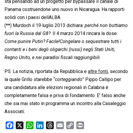
sta pensando ad un progetto per bypassare il canale di
Panama costruendone uno nuovo in Nicaragua. Ha rapporti
solidi con i paesi dellALBA.
(
**
) Murdoch il 19 luglio 2013 dichiara:
perché non buttiamo
fuori la Russia dal G8?
. Il 4 marzo 2014 rincara la dose:
Come punire Putin? Facile!Congelare o sequestrare tutti i
contanti e i beni degli oligarchi (russi) negli Stati Uniti,
Regno Unito, e nei paradisi fiscali raggiungibili
.
PS: La notizia, riportata da Repubblica e
altre fonti
, secondo
la quale Grillo starebbe “
corteggiando
” Pippo Callipo per
una candidatura alle elezioni regionali in Calabria è
completamente falsa e priva di fondamento. E’ falso anche
che sia mai stato in programma un incontro alla Casaleggio
Associati.
F
X
W
L
T
E
C
P
a
h
i
h
m
o
r