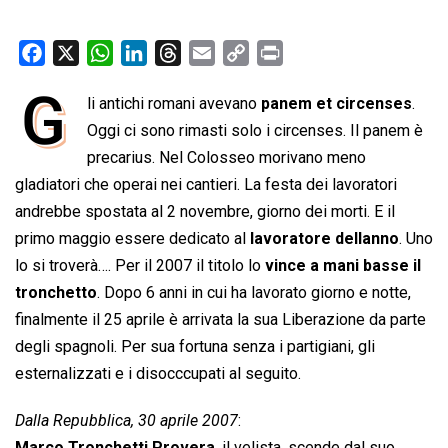
F
X
W
L
T
E
C
P
a
h
i
h
m
o
r
G
li antichi romani avevano
panem et circenses
.
c
a
n
r
a
p
i
e
Oggi ci sono rimasti solo i circenses. Il panem è
t
k
e
i
y
n
b
s
e
a
l
L
t
precarius. Nel Colosseo morivano meno
o
A
d
d
i
gladiatori che operai nei cantieri. La festa dei lavoratori
o
p
I
s
n
andrebbe spostata al 2 novembre, giorno dei morti. E il
k
p
n
k
primo maggio essere dedicato al
lavoratore dellanno
. Uno
lo si troverà…. Per il 2007 il titolo lo
vince a mani basse il
tronchetto
. Dopo 6 anni in cui ha lavorato giorno e notte,
finalmente il 25 aprile è arrivata la sua Liberazione da parte
degli spagnoli. Per sua fortuna senza i partigiani, gli
esternalizzati e i disocccupati al seguito.
Dalla Repubblica, 30 aprile 2007
:
Marco Tronchetti Provera
, il velista, scende dal suo