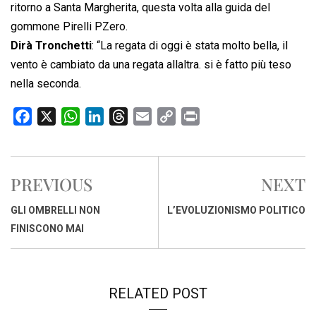
ritorno a Santa Margherita, questa volta alla guida del
gommone Pirelli PZero.
Dirà Tronchetti
: “La regata di oggi è stata molto bella, il
vento è cambiato da una regata allaltra. si è fatto più teso
nella seconda.
F
X
W
L
T
E
C
P
a
h
i
h
m
o
r
c
a
n
r
a
p
i
e
t
k
e
i
y
n
PREVIOUS
NEXT
b
s
e
a
l
L
t
o
A
d
d
i
GLI OMBRELLI NON
L’EVOLUZIONISMO POLITICO
o
p
I
s
n
FINISCONO MAI
k
p
n
k
RELATED POST