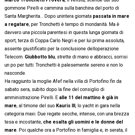
gommone Pirelli e cammina sulla banchina del porto di
Santa Margherita… Dopo unintera giornata
passata in mare
a regatare
, per Tronchetti è tempo di mondanità. Ma è
davvero una piccola parentesi in questa lunga giornata di
sport, terza di Coppa Carlo Negri e per lui prima assoluta,
assente giustificato per la conclusione delloperazione
Telecom.
Giubbotto blu
, strette di mano e abbracci, sorrisi
un po per tutti. Tronchetti è palesemente sereno e non lo
nasconde.
Ha raggiunto la moglie Afef nella villa di Portofino fin da
sabato sera, subito dopo la fine del consiglio di
amministrazione Pirelli. E
alle 11 del mattino è già in
mare
, al timone del suo
Kauris III
, lo yacht in gara nella
categoria maxi. Due regate secche, intense, con una brezza
tesa e incostante,
che esalta gli uomini e le donne del
mare
. Poi qualche ora a Portofino in famiglia e, in serata, il