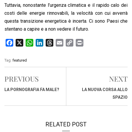
Tuttavia, nonostante l’urgenza climatica e il rapido calo dei
costi delle energie rinnovabili, la velocità con cui avverrà
questa transizione energetica è incerta. Ci sono Paesi che
stentano a capire e a non vedere il futuro.
F
X
W
L
T
E
C
P
a
h
i
h
m
o
r
c
a
n
r
a
p
i
Tag:
featured
e
t
k
e
i
y
n
b
s
e
a
l
L
t
PREVIOUS
NEXT
o
A
d
d
i
o
p
I
s
n
LA PORNOGRAFIA FA MALE?
LA NUOVA CORSA ALLO
k
p
n
k
SPAZIO
RELATED POST