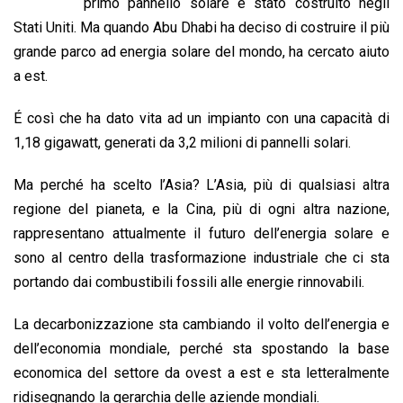
b
s
e
a
l
L
t
primo pannello solare è stato costruito negli
o
A
d
d
i
Stati Uniti. Ma quando Abu Dhabi ha deciso di costruire il più
o
p
I
s
n
grande parco ad energia solare del mondo, ha cercato aiuto
k
p
n
k
a est.
É così che ha dato vita ad un impianto con una capacità di
1,18 gigawatt, generati da 3,2 milioni di pannelli solari.
Ma perché ha scelto l’Asia? L’Asia, più di qualsiasi altra
regione del pianeta, e la Cina, più di ogni altra nazione,
rappresentano attualmente il futuro dell’energia solare e
sono al centro della trasformazione industriale che ci sta
portando dai combustibili fossili alle energie rinnovabili.
La decarbonizzazione sta cambiando il volto dell’energia e
dell’economia mondiale, perché sta spostando la base
economica del settore da ovest a est e sta letteralmente
ridisegnando la gerarchia delle aziende mondiali.