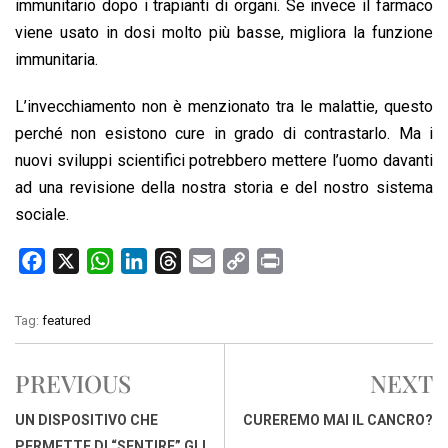
immunitario dopo i trapianti di organi. Se invece il farmaco
viene usato in dosi molto più basse, migliora la funzione
immunitaria.
L’invecchiamento non è menzionato tra le malattie, questo
perché non esistono cure in grado di contrastarlo. Ma i
nuovi sviluppi scientifici potrebbero mettere l’uomo davanti
ad una revisione della nostra storia e del nostro sistema
sociale.
F
X
W
L
T
E
C
P
a
h
i
h
m
o
r
c
a
n
r
a
p
i
Tag:
featured
e
t
k
e
i
y
n
b
s
e
a
l
L
t
PREVIOUS
NEXT
o
A
d
d
i
o
p
I
s
n
UN DISPOSITIVO CHE
CUREREMO MAI IL CANCRO?
k
p
n
k
PERMETTE DI “SENTIRE” GLI