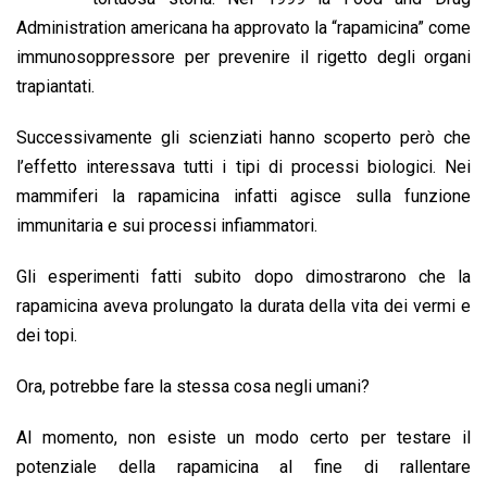
o
A
d
d
i
Administration americana ha approvato la “rapamicina” come
o
p
I
s
n
immunosoppressore per prevenire il rigetto degli organi
k
p
n
k
trapiantati.
Successivamente gli scienziati hanno scoperto però che
l’effetto interessava tutti i tipi di processi biologici. Nei
mammiferi la rapamicina infatti agisce sulla funzione
immunitaria e sui processi infiammatori.
Gli esperimenti fatti subito dopo dimostrarono che la
rapamicina aveva prolungato la durata della vita dei vermi e
dei topi.
Ora, potrebbe fare la stessa cosa negli umani?
Al momento, non esiste un modo certo per testare il
potenziale della rapamicina al fine di rallentare