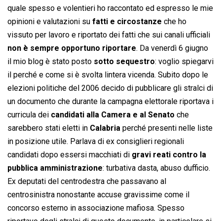
quale spesso e volentieri ho raccontato ed espresso le mie
opinioni e valutazioni su
fatti e circostanze
che ho
vissuto per lavoro e riportato dei fatti che sui canali ufficiali
non è sempre opportuno riportare
. Da venerdì 6 giugno
il mio blog è stato posto
sotto sequestro
: voglio spiegarvi
il perché e come si è svolta lintera vicenda. Subito dopo le
elezioni politiche del 2006 decido di pubblicare gli stralci di
un documento che durante la campagna elettorale riportava i
curricula dei
candidati alla Camera e al Senato
che
sarebbero stati eletti in
Calabria
perché presenti nelle liste
in posizione utile. Parlava di ex consiglieri regionali
candidati dopo essersi macchiati di
gravi reati contro la
pubblica amministrazione
: turbativa dasta, abuso dufficio.
Ex deputati del centrodestra che passavano al
centrosinistra nonostante accuse gravissime come il
concorso esterno in associazione mafiosa. Spesso