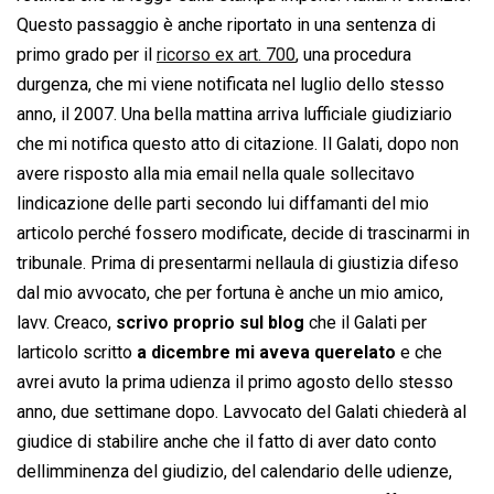
Questo passaggio è anche riportato in una sentenza di
primo grado per il
ricorso ex art. 700
, una procedura
durgenza, che mi viene notificata nel luglio dello stesso
anno, il 2007. Una bella mattina arriva lufficiale giudiziario
che mi notifica questo atto di citazione. Il Galati, dopo non
avere risposto alla mia email nella quale sollecitavo
lindicazione delle parti secondo lui diffamanti del mio
articolo perché fossero modificate, decide di trascinarmi in
tribunale. Prima di presentarmi nellaula di giustizia difeso
dal mio avvocato, che per fortuna è anche un mio amico,
lavv. Creaco,
scrivo proprio sul blog
che il Galati per
larticolo scritto
a dicembre mi aveva querelato
e che
avrei avuto la prima udienza il primo agosto dello stesso
anno, due settimane dopo. Lavvocato del Galati chiederà al
giudice di stabilire anche che il fatto di aver dato conto
dellimminenza del giudizio, del calendario delle udienze,