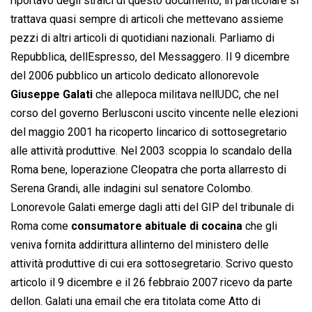
riportavo degli stralci di questo documento, in particolare si
trattava quasi sempre di articoli che mettevano assieme
pezzi di altri articoli di quotidiani nazionali. Parliamo di
Repubblica, dellEspresso, del Messaggero. Il 9 dicembre
del 2006 pubblico un articolo dedicato allonorevole
Giuseppe Galati
che allepoca militava nellUDC, che nel
corso del governo Berlusconi uscito vincente nelle elezioni
del maggio 2001 ha ricoperto lincarico di sottosegretario
alle attività produttive. Nel 2003 scoppia lo scandalo della
Roma bene, loperazione Cleopatra che porta allarresto di
Serena Grandi, alle indagini sul senatore Colombo.
Lonorevole Galati emerge dagli atti del GIP del tribunale di
Roma come
consumatore abituale di cocaina
che gli
veniva fornita addirittura allinterno del ministero delle
attività produttive di cui era sottosegretario. Scrivo questo
articolo il 9 dicembre e il 26 febbraio 2007 ricevo da parte
dellon. Galati una email che era titolata come Atto di