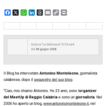
F
X
W
L
T
E
C
P
a
h
i
h
m
o
r
c
a
n
r
a
p
i
e
t
k
e
i
y
n
b
s
e
a
l
L
t
o
A
d
d
i
Scarica "La Settimana" N°23-vol4
o
p
I
s
n
del
08 giugno 2008
k
p
n
k
Il Blog ha intervistato
Antonino Monteleone
, giornalista
calabrese, dopo il
sequestro del suo blog
.
“Ciao, mio chiamo Antonino. Ho 23 anni, sono l
organizer
del MeetUp di Reggio Calabria
e sono un
giornalista
. Nel
2006 ho aperto un blog,
www.antoninomonteleone.it
, nel