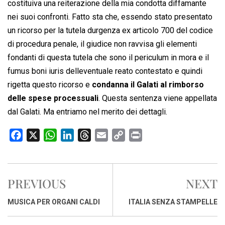
costituiva una reiterazione della mia condotta diffamante
nei suoi confronti. Fatto sta che, essendo stato presentato
un ricorso per la tutela durgenza ex articolo 700 del codice
di procedura penale, il giudice non ravvisa gli elementi
fondanti di questa tutela che sono il periculum in mora e il
fumus boni iuris delleventuale reato contestato e quindi
rigetta questo ricorso e
condanna il Galati al rimborso
delle spese processuali
. Questa sentenza viene appellata
dal Galati. Ma entriamo nel merito dei dettagli.
F
X
W
L
T
E
C
P
a
h
i
h
m
o
r
c
a
n
r
a
p
i
e
t
k
e
i
y
n
PREVIOUS
NEXT
b
s
e
a
l
L
t
o
A
d
d
i
MUSICA PER ORGANI CALDI
ITALIA SENZA STAMPELLE
o
p
I
s
n