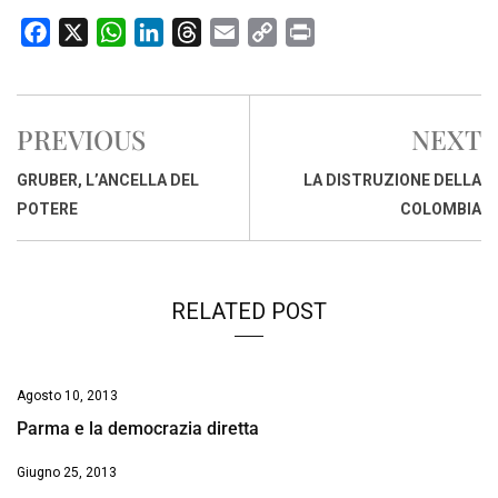
F
X
W
L
T
E
C
P
a
h
i
h
m
o
r
c
a
n
r
a
p
i
e
t
k
e
i
y
n
PREVIOUS
NEXT
b
s
e
a
l
L
t
o
A
d
d
i
GRUBER, L’ANCELLA DEL
LA DISTRUZIONE DELLA
o
p
I
s
n
POTERE
COLOMBIA
k
p
n
k
RELATED POST
Agosto 10, 2013
Parma e la democrazia diretta
Giugno 25, 2013