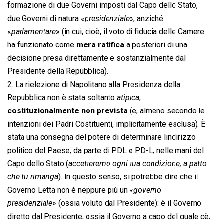
formazione di due Governi imposti dal Capo dello Stato,
due Governi di natura «
presidenziale
», anziché
«
parlamentare
» (in cui, cioè, il voto di fiducia delle Camere
ha funzionato come
mera ratifica
a posteriori di una
decisione presa direttamente e sostanzialmente dal
Presidente della Repubblica).
2. La rielezione di Napolitano alla Presidenza della
Repubblica non è stata soltanto 
atipica
,
costituzionalmente non prevista
(e, almeno secondo le
intenzioni dei Padri Costituenti, implicitamente esclusa). È
stata una consegna del potere di determinare lindirizzo
politico del Paese, da parte di PDL e PD-L, nelle mani del
Capo dello Stato (
accetteremo ogni tua condizione, a patto
che tu rimanga
). In questo senso, si potrebbe dire che il
Governo Letta non è neppure più un «
governo
presidenziale
» (ossia voluto dal Presidente): è il Governo
diretto dal Presidente, ossia il Governo a capo del quale cè,