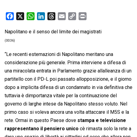
F
X
W
L
T
E
C
P
a
h
i
h
m
o
r
Napolitano e il senso del limite dei magistrati
c
a
n
r
a
p
i
e
t
k
e
i
y
n
(00:36)
b
s
e
a
l
L
t
“Le recenti esternazioni di Napolitano meritano una
o
A
d
d
i
considerazione più generale. Prima interviene a difesa di
o
p
I
s
n
una miracolata entrata in Parlamento grazie allalleanza di un
k
p
n
k
partitello con il PD-L poi passato allopposizione, e il giorno
dopo a implicita difesa di un condannato in via definitiva che
tuttavia è dimportanza vitale per la continuazione del
governo di larghe intese da Napolitano stesso voluto. Nel
primo caso si voleva ancora una volta attaccare il M5S e la
rete. Ormai in questo Paese dove
stampa e televisione
rappresentano il pensiero unico
cè rimasta solo la rete a
dare uno spazio di libertà ai cittadini ed ecco che allora non