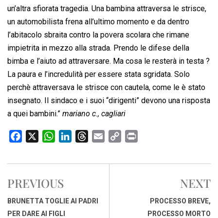
un’altra sfiorata tragedia. Una bambina attraversa le strisce,
un automobilista frena all’ultimo momento e da dentro
l’abitacolo sbraita contro la povera scolara che rimane
impietrita in mezzo alla strada. Prendo le difese della
bimba e l’aiuto ad attraversare. Ma cosa le resterà in testa ?
La paura e l’incredulità per essere stata sgridata. Solo
perchè attraversava le strisce con cautela, come le è stato
insegnato. Il sindaco e i suoi “dirigenti” devono una risposta
a quei bambini.”
mariano c., cagliari
F
X
W
L
T
E
C
P
a
h
i
h
m
o
r
c
a
n
r
a
p
i
e
t
k
e
i
y
n
PREVIOUS
NEXT
b
s
e
a
l
L
t
o
A
d
d
i
BRUNETTA TOGLIE AI PADRI
PROCESSO BREVE,
o
p
I
s
n
PER DARE AI FIGLI
PROCESSO MORTO