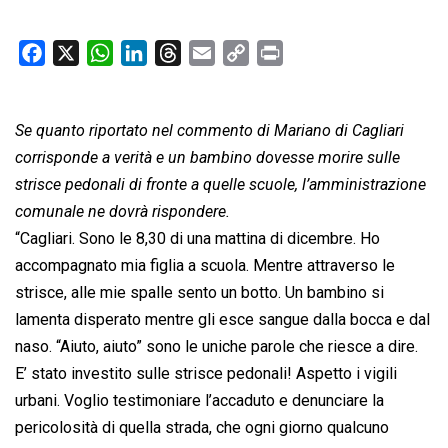
F
X
W
L
T
E
C
P
a
h
i
h
m
o
r
c
a
n
r
a
p
i
Se quanto riportato nel commento di Mariano di Cagliari
e
t
k
e
i
y
n
b
s
e
a
l
L
t
corrisponde a verità e un bambino dovesse morire sulle
o
A
d
d
i
strisce pedonali di fronte a quelle scuole, l’amministrazione
o
p
I
s
n
comunale ne dovrà rispondere.
k
p
n
k
“Cagliari. Sono le 8,30 di una mattina di dicembre. Ho
accompagnato mia figlia a scuola. Mentre attraverso le
strisce, alle mie spalle sento un botto. Un bambino si
lamenta disperato mentre gli esce sangue dalla bocca e dal
naso. “Aiuto, aiuto” sono le uniche parole che riesce a dire.
E’ stato investito sulle strisce pedonali! Aspetto i vigili
urbani. Voglio testimoniare l’accaduto e denunciare la
pericolosità di quella strada, che ogni giorno qualcuno