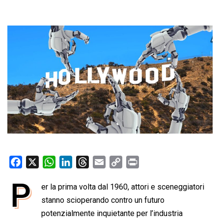
F
X
W
L
T
E
C
P
a
h
i
h
m
o
r
P
er la prima volta dal 1960, attori e sceneggiatori
c
a
n
r
a
p
i
e
stanno scioperando contro un futuro
t
k
e
i
y
n
b
s
e
a
l
L
t
potenzialmente inquietante per l’industria