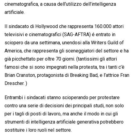
o
A
d
d
i
cinematografica, a causa dell’utilizzo dell’intelligenza
o
p
I
s
n
artificiale.
k
p
n
k
Il sindacato di Hollywood che rappresenta 160.000 attori
televisivi e cinematografici (SAG-AFTRA) é entrato in
sciopero da una settimana, unendosi alla Writers Guild of
America, che rappresenta gli sceneggiatori del settore e ha
già picchettato per oltre 70 giorni. (tantissimi gli attori
famosi che si sono impegnati nella protesta, tra i tanti c’è
Brian Cranston, protagonista di Breaking Bad, e l’attrice Fran
Drescher. )
Entrambi i sindacati stanno scioperando per protestare
contro una serie di decisioni dei principali studi, non solo
per i tagli di posti di lavoro, ma anche il modo in cui gli
strumenti di intelligenza artificiale generativa potrebbero
sostituire i loro ruoli nel settore.