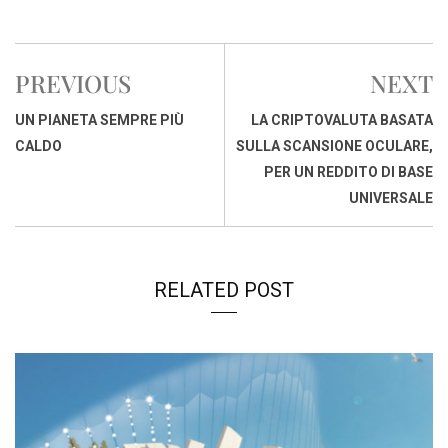
a
h
i
h
m
o
r
c
a
n
r
a
p
i
e
t
k
e
i
y
n
PREVIOUS
NEXT
b
s
e
a
l
L
t
o
A
d
d
i
UN PIANETA SEMPRE PIÙ
LA CRIPTOVALUTA BASATA
o
p
I
s
n
CALDO
SULLA SCANSIONE OCULARE,
k
p
n
k
PER UN REDDITO DI BASE
UNIVERSALE
RELATED POST