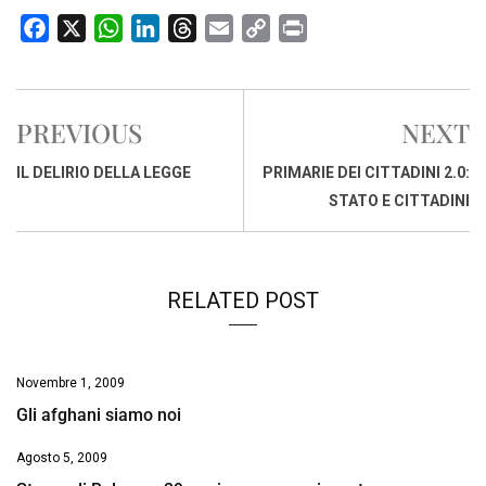
F
X
W
L
T
E
C
P
a
h
i
h
m
o
r
c
a
n
r
a
p
i
e
t
k
e
i
y
n
PREVIOUS
NEXT
b
s
e
a
l
L
t
o
A
d
d
i
IL DELIRIO DELLA LEGGE
PRIMARIE DEI CITTADINI 2.0:
o
p
I
s
n
STATO E CITTADINI
k
p
n
k
RELATED POST
Novembre 1, 2009
Gli afghani siamo noi
Agosto 5, 2009