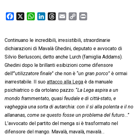
F
X
W
L
T
E
C
P
a
h
i
h
m
o
r
c
a
n
r
a
p
i
Continuano le incredibili, irresistibili, straordinarie
e
t
k
e
i
y
n
b
s
e
a
l
L
t
dichiarazioni di Mavalà Ghedini, deputato e avvocato di
o
A
d
d
i
Silvio Berlusconi, detto anche Lurch (famiglia Addams).
o
p
I
s
n
Ghedini dopo le brillanti esibizioni come difensore
k
p
n
k
dell'”
utilizzatore finale
” che non è “
un gran porco
” è ormai
inarrestabile. Il suo
attacco alla Lega
è da manuale
psichiatrico o da ortolano pazzo: “
La Lega aspira a un
mondo frammentato, quasi feudale e di città-stato, e
vagheggia una sorta di autarchia: con il sì alla polenta e il no
allananas, come se questo fosse un problema del futuro..
.”
L’avvocato del partito del menga si è trasformato nel
difensore del mango. Mavalà, mavalà, mavalà…