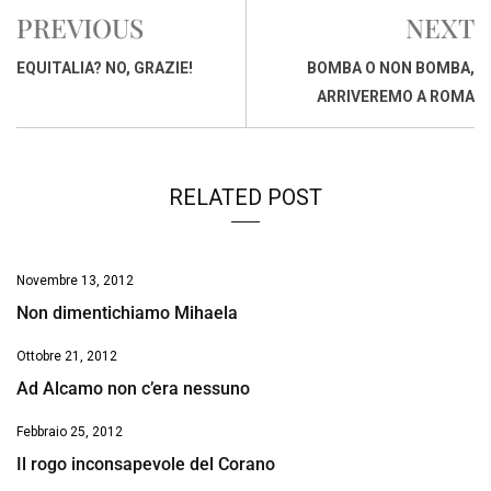
e
t
k
e
i
y
n
PREVIOUS
NEXT
b
s
e
a
l
L
t
o
A
d
d
i
EQUITALIA? NO, GRAZIE!
BOMBA O NON BOMBA,
o
p
I
s
n
ARRIVEREMO A ROMA
k
p
n
k
RELATED POST
Novembre 13, 2012
Non dimentichiamo Mihaela
Ottobre 21, 2012
Ad Alcamo non c’era nessuno
Febbraio 25, 2012
Il rogo inconsapevole del Corano