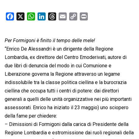
F
X
W
L
T
E
C
P
a
h
i
h
m
o
r
c
a
n
r
a
p
i
Per Formigoni è finito il tempo delle mele!
e
t
k
e
i
y
n
b
s
e
a
l
L
t
“Enrico De Alessandri è un dirigente della Regione
o
A
d
d
i
Lombardia, ex direttore del Centro Emoderivati, autore di
o
p
I
s
n
due libri di denuncia del modo in cui Comunione e
k
p
n
k
Liberazione governa la Regione attraverso un legame
indissolubile tra la classe politica ciellina e la burocrazia
ciellina che occupa tutti i centri di potere: dai direttori
generali a quelli delle unità organizzative nei più importanti
assessorati. Enrico ha iniziato il 23 maggio) uno sciopero
della fame per chiedere:
– Dimissioni di Formigoni dalla carica di Presidente della
Regione Lombardia e estromissione dai ruoli regionali della