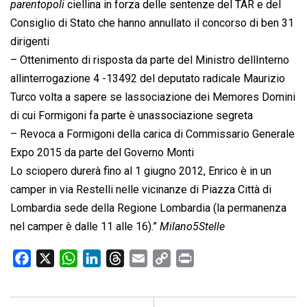
parentopoli
 ciellina in forza delle sentenze del TAR e del
Consiglio di Stato che hanno annullato il concorso di ben 31
dirigenti
– Ottenimento di risposta da parte del Ministro dellInterno
allinterrogazione 4 -13492 del deputato radicale Maurizio
Turco volta a sapere se lassociazione dei Memores Domini
di cui Formigoni fa parte è unassociazione segreta
– Revoca a Formigoni della carica di Commissario Generale
Expo 2015 da parte del Governo Monti
Lo sciopero durerà fino al 1 giugno 2012, Enrico è in un
camper in via Restelli nelle vicinanze di Piazza Città di
Lombardia sede della Regione Lombardia (la permanenza
nel camper è dalle 11 alle 16).”
Milano5Stelle
F
X
W
L
T
E
C
P
a
h
i
h
m
o
r
c
a
n
r
a
p
i