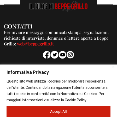
CONTATTI
Per inviare messaggi, comunicati stampa, segnalazioni,
richieste di interviste, denunce o lettere aperte a Beppe
Grillo:
web@beppegrillo.it
PUBBLICITA'
Informativa Privacy
Per la tua pubblicità su questo Blog:
Questo sito web utilizza i cookies per migliorare l'esperienza
pubblicita@beppegrillo.it
dell'utente. Continuando la navigazione l'utente acconsente a
tutti i cookie in conformità con la Normativa sui Cookies. Per
HOMEPAGE
COOKIE POLICY
PRIVACY POLICY
CONTATTI
maggiori informazioni visualizza la
Cookie Policy
Accept All
© Copyright 2026 - Il Blog di Beppe Grillo. All Rights Reserved - Powered by