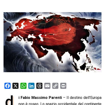
F
X
W
L
T
E
C
P
a
h
i
h
m
o
r
d
i Fabio Massimo Parenti
– Il destino dell’Europa
c
a
n
r
a
p
i
e
non è roseo. Lo spazio occidentale del continente
t
k
e
i
y
n