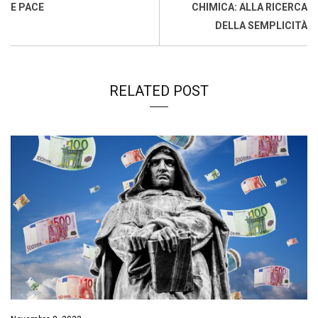
o
p
I
s
n
E PACE
CHIMICA: ALLA RICERCA
k
p
n
k
DELLA SEMPLICITÀ
RELATED POST