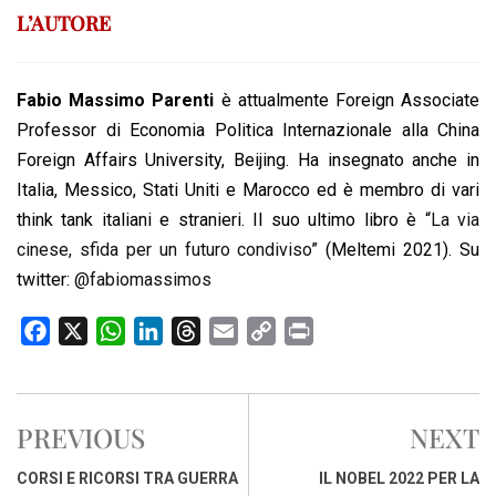
L’AUTORE
Fabio Massimo Parenti
è attualmente Foreign Associate
Professor di Economia Politica Internazionale alla China
Foreign Affairs University, Beijing. Ha insegnato anche in
Italia, Messico, Stati Uniti e Marocco ed è membro di vari
think tank italiani e stranieri. Il suo ultimo libro è “
La via
cinese, sfida per un futuro condiviso
” (Meltemi 2021). Su
twitter:
@fabiomassimos
F
X
W
L
T
E
C
P
a
h
i
h
m
o
r
c
a
n
r
a
p
i
e
t
k
e
i
y
n
PREVIOUS
NEXT
b
s
e
a
l
L
t
o
A
d
d
i
CORSI E RICORSI TRA GUERRA
IL NOBEL 2022 PER LA