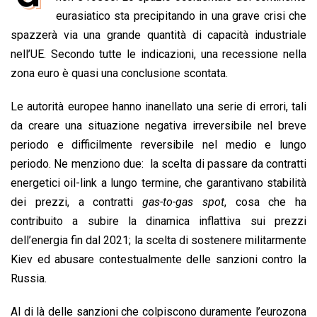
b
s
e
a
l
L
t
eurasiatico sta precipitando in una grave crisi che
o
A
d
d
i
spazzerà via una grande quantità di capacità industriale
o
p
I
s
n
nell’UE. Secondo tutte le indicazioni, una recessione nella
k
p
n
k
zona euro è quasi una conclusione scontata.
Le autorità europee hanno inanellato una serie di errori, tali
da creare una situazione negativa irreversibile nel breve
periodo e difficilmente reversibile nel medio e lungo
periodo. Ne menziono due: la scelta di passare da contratti
energetici oil-link a lungo termine, che garantivano stabilità
dei prezzi, a contratti
gas-to-gas spot
, cosa che ha
contribuito a subire la dinamica inflattiva sui prezzi
dell’energia fin dal 2021; la scelta di sostenere militarmente
Kiev ed abusare contestualmente delle sanzioni contro la
Russia.
Al di là delle sanzioni che colpiscono duramente l’eurozona