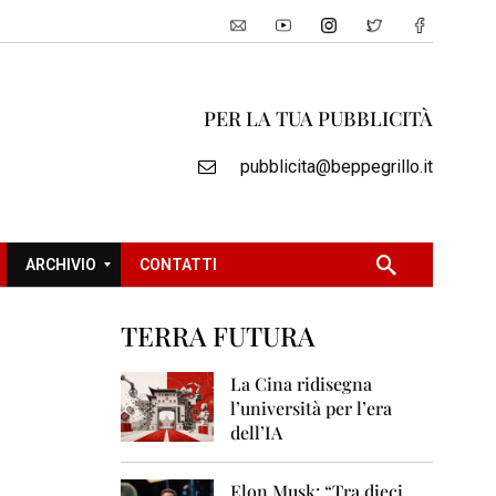
PER LA TUA PUBBLICITÀ
pubblicita@beppegrillo.it
ARCHIVIO
CONTATTI
TERRA FUTURA
2
0
La Cina ridisegna
0
l’università per l’era
5
dell’IA
2
0
Elon Musk: “Tra dieci