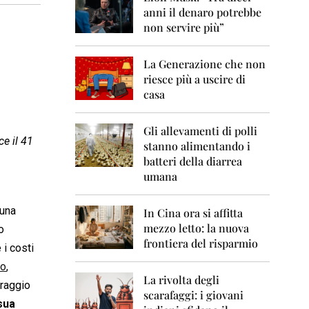
0
anni il denaro potrebbe
6
non servire più”
2
0
La Generazione che non
0
7
riesce più a uscire di
casa
2
0
0
Gli allevamenti di polli
ce il 41
8
stanno alimentando i
batteri della diarrea
2
umana
0
0
9
 una
In Cina ora si affitta
mezzo letto: la nuova
o
2
frontiera del risparmio
0
 i costi
1
no
,
0
La rivolta degli
traggio
scarafaggi: i giovani
2
 sua