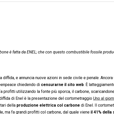
l carbone è fatta da ENEL; che con questo combustibile fossile produ
 diffida, e annuncia nuove azioni in sede civile e penale. Ancora
Greenpeace chiedendo di
censurarne il sito web
. È latteggiament
 profitti utilizzando la fonte più sporca, il carbone, scaricandone
i diffida di Enel è la presentazione del cortometraggio 
Uno al gior
tari della
produzione elettrica col carbone
di Enel. Il cortome
e, ma fa grandi profitti col carbone, dal quale viene
il 41% della