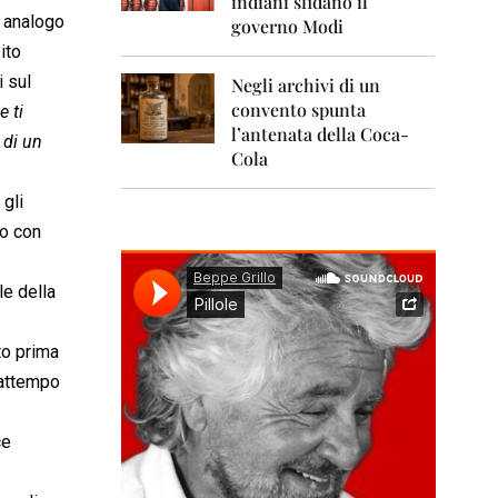
indiani sfidano il
0
1
n analogo
governo Modi
1
ito
i sul
Negli archivi di un
2
0
convento spunta
e ti
1
l’antenata della Coca-
 di un
2
Cola
2
 gli
0
1
to con
3
le della
2
0
1
to prima
4
rattempo
2
0
1
ce
5
2