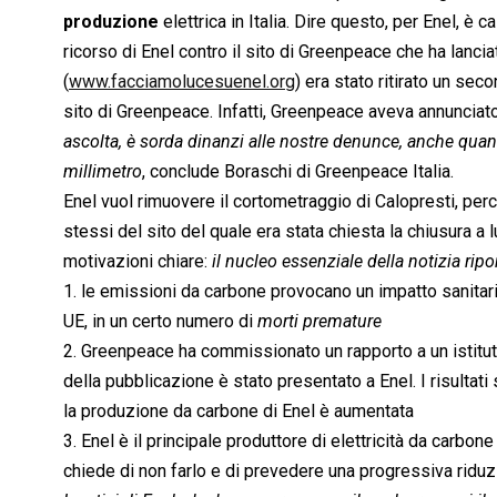
produzione
elettrica in Italia. Dire questo, per Enel, è 
ricorso di Enel contro il sito di Greenpeace che ha lanc
(
www.facciamolucesuenel.org
) era stato ritirato un se
sito di Greenpeace. Infatti, Greenpeace aveva annunciato 
ascolta, è sorda dinanzi alle nostre denunce, anche quan
millimetro
, conclude Boraschi di Greenpeace Italia.
Enel vuol rimuovere il cortometraggio di Calopresti, perch
stessi del sito del quale era stata chiesta la chiusura a 
motivazioni chiare: 
il nucleo essenziale della notizia rip
1. le emissioni da carbone provocano un impatto sanitari
UE, in un certo numero di 
morti premature
2. Greenpeace ha commissionato un rapporto a un istituto 
della pubblicazione è stato presentato a Enel. I risultati
la produzione da carbone di Enel è aumentata
3. Enel è il principale produttore di elettricità da carbone 
chiede di non farlo e di prevedere una progressiva riduz