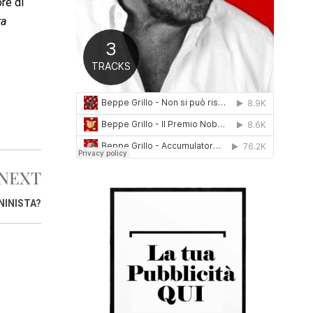
re di
0
ra
1
6
NEXT
NINISTA?