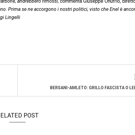
l carbone, andrebbero rimossi
, commenta Giuseppe Onufrio, diretto
ano. Prima se ne accorgono i nostri politici, visto che Enel è anco
gi Lingelli
BERSANI-AMLETO: GRILLO FASCISTA O LE
ELATED POST