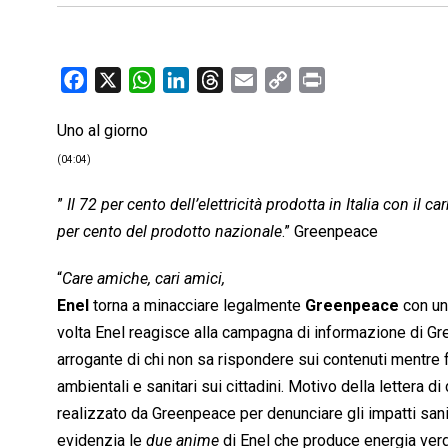
F
X
W
L
T
E
C
P
a
h
i
h
m
o
r
Uno al giorno
c
a
n
r
a
p
i
e
t
k
e
i
y
n
(04:04)
b
s
e
a
l
L
t
”
Il 72 per cento dell’elettricità prodotta in Italia con i
o
A
d
d
i
per cento del prodotto nazionale
.” Greenpeace
o
p
I
s
n
k
p
n
k
“
Care amiche, cari amici,
Enel
torna a minacciare legalmente
Greenpeace
con una
volta Enel reagisce alla campagna di informazione di 
arrogante di chi non sa rispondere sui contenuti mentre fa
ambientali e sanitari sui cittadini. Motivo della lettera d
realizzato da Greenpeace per denunciare gli impatti sani
evidenzia le 
due anime
 di Enel che produce energia verd