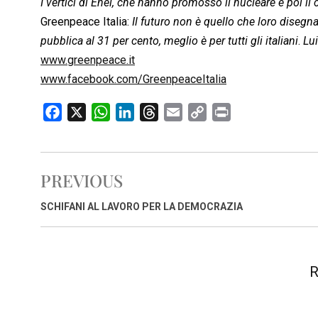
I vertici di Enel, che hanno promosso il nucleare e poi i
Greenpeace Italia:
Il futuro non è quello che loro disegn
pubblica al 31 per cento, meglio è per tutti gli italiani
.
Lui
www.greenpeace.it
www.facebook.com/GreenpeaceItalia
F
X
W
L
T
E
C
P
a
h
i
h
m
o
r
c
a
n
r
a
p
i
e
t
k
e
i
y
n
PREVIOUS
b
s
e
a
l
L
t
o
A
d
d
i
SCHIFANI AL LAVORO PER LA DEMOCRAZIA
o
p
I
s
n
k
p
n
k
R