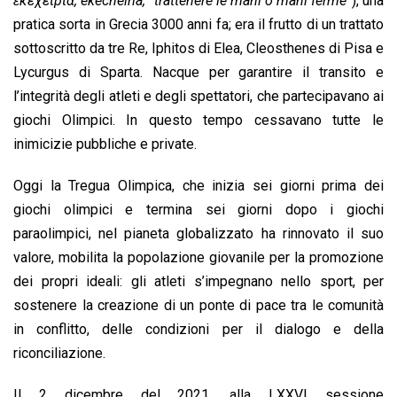
ἐκεχειρία, ekecheiría, “trattenere le mani o mani ferme”
), una
o
p
I
s
n
pratica sorta in Grecia 3000 anni fa; era il frutto di un trattato
k
p
n
k
sottoscritto da tre Re, Iphitos di Elea, Cleosthenes di Pisa e
Lycurgus di Sparta. Nacque per garantire il transito e
l’integrità degli atleti e degli spettatori, che partecipavano ai
giochi Olimpici. In questo tempo cessavano tutte le
inimicizie pubbliche e private.
Oggi la Tregua Olimpica, che inizia sei giorni prima dei
giochi olimpici e termina sei giorni dopo i giochi
paraolimpici, nel pianeta globalizzato ha rinnovato il suo
valore, mobilita la popolazione giovanile per la promozione
dei propri ideali: gli atleti s’impegnano nello sport, per
sostenere la creazione di un ponte di pace tra le comunità
in conflitto, delle condizioni per il dialogo e della
riconciliazione.
Il 2 dicembre del 2021, alla LXXVI sessione