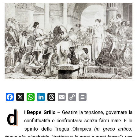
F
X
W
L
T
E
C
P
a
h
i
h
m
o
r
d
i Beppe Grillo –
Gestire la tensione, governare la
c
a
n
r
a
p
i
e
conflittualità e confrontarsi senza farsi male. È lo
t
k
e
i
y
n
b
s
e
a
l
L
t
spirito della Tregua Olimpica
(in greco antico:
o
A
d
d
i