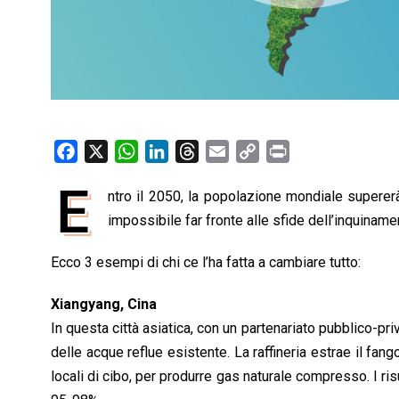
F
X
W
L
T
E
C
P
a
h
i
h
m
o
r
E
ntro il 2050, la popolazione mondiale supererà 
c
a
n
r
a
p
i
e
impossibile far fronte alle sfide dell’inquinam
t
k
e
i
y
n
b
s
e
a
l
L
t
Ecco 3 esempi di chi ce l’ha fatta a cambiare tutto:
o
A
d
d
i
o
p
I
s
n
Xiangyang, Cina
k
p
n
k
In questa città asiatica, con un partenariato pubblico-priv
delle acque reflue esistente. La raffineria estrae il fan
locali di cibo, per produrre gas naturale compresso. I ris