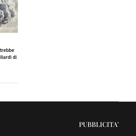
otrebbe
iardi di
PUBBLICITA'