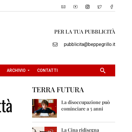
PER LA TUA PUBBLICITÀ
pubblicita@beppegrillo.it
ARCHIVIO
CONTATTI
TERRA FUTURA
2
ttà
0
La disoccupazione può
0
cominciare a 5 anni
5
2
0
La Cina ridisegna