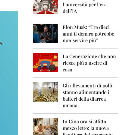
0
l’università per l’era
6
dell’IA
2
0
Elon Musk: “Tra dieci
0
anni il denaro potrebbe
7
non servire più”
2
0
La Generazione che non
0
8
riesce più a uscire di
casa
2
0
0
Gli allevamenti di polli
9
stanno alimentando i
batteri della diarrea
2
umana
0
1
0
In Cina ora si affitta
mezzo letto: la nuova
2
frontiera del risparmio