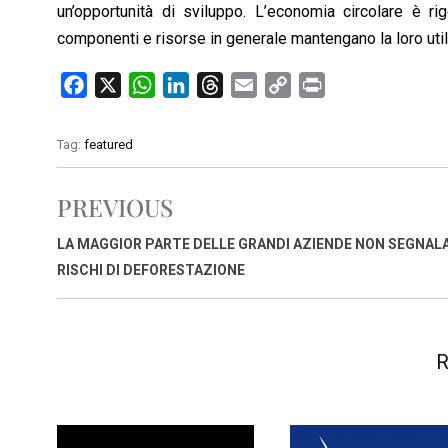
un’opportunità di sviluppo. L’economia circolare è rig
componenti e risorse in generale mantengano la loro uti
F
X
W
L
T
E
C
P
a
h
i
h
m
o
r
c
a
n
r
a
p
i
Tag:
featured
e
t
k
e
i
y
n
b
s
e
a
l
L
t
PREVIOUS
o
A
d
d
i
o
p
I
s
n
LA MAGGIOR PARTE DELLE GRANDI AZIENDE NON SEGNALA
k
p
n
k
RISCHI DI DEFORESTAZIONE
R