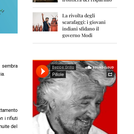
0
1
1
La rivolta degli
scarafaggi: i giovani
2
0
indiani sfidano il
1
governo Modi
2
2
0
1
ti sembra
3
ia.
2
0
1
4
2
attamento
0
1
i rifiuti
5
nuite del
2