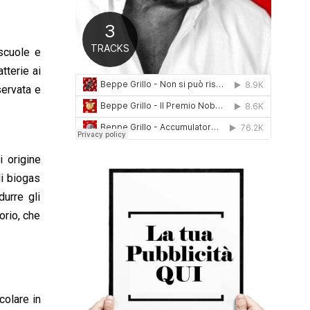
0
1
6
scuole e
tterie ai
servata e
i origine
di biogas
durre gli
orio, che
colare in