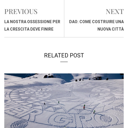
e
t
k
e
i
y
n
PREVIOUS
NEXT
b
s
e
a
l
L
t
o
A
d
d
i
LA NOSTRA OSSESSIONE PER
DAO: COME COSTRUIRE UNA
o
p
I
s
n
LA CRESCITA DEVE FINIRE
NUOVA CITTÀ
k
p
n
k
RELATED POST