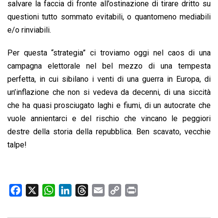
salvare la faccia di fronte all’ostinazione di tirare dritto su
questioni tutto sommato evitabili, o quantomeno mediabili
e/o rinviabili.
Per questa “strategia” ci troviamo oggi nel caos di una
campagna elettorale nel bel mezzo di una tempesta
perfetta, in cui sibilano i venti di una guerra in Europa, di
un’inflazione che non si vedeva da decenni, di una siccità
che ha quasi prosciugato laghi e fiumi, di un autocrate che
vuole annientarci e del rischio che vincano le peggiori
destre della storia della repubblica. Ben scavato, vecchie
talpe!
F
X
W
L
T
E
C
P
a
h
i
h
m
o
r
c
a
n
r
a
p
i