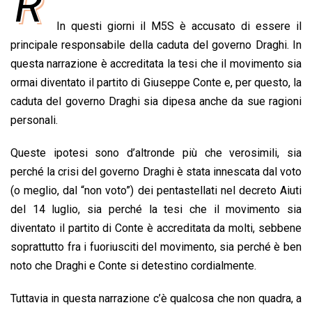
R
e
t
k
e
i
y
n
In questi giorni il M5S è accusato di essere il
b
s
e
a
l
L
t
principale responsabile della caduta del governo Draghi. In
o
A
d
d
i
questa narrazione è accreditata la tesi che il movimento sia
o
p
I
s
n
ormai diventato il partito di Giuseppe Conte e, per questo, la
k
p
n
k
caduta del governo Draghi sia dipesa anche da sue ragioni
personali.
Queste ipotesi sono d’altronde più che verosimili, sia
perché la crisi del governo Draghi è stata innescata dal voto
(o meglio, dal “non voto”) dei pentastellati nel decreto Aiuti
del 14 luglio, sia perché la tesi che il movimento sia
diventato il partito di Conte è accreditata da molti, sebbene
soprattutto fra i fuoriusciti del movimento, sia perché è ben
noto che Draghi e Conte si detestino cordialmente.
Tuttavia in questa narrazione c’è qualcosa che non quadra, a