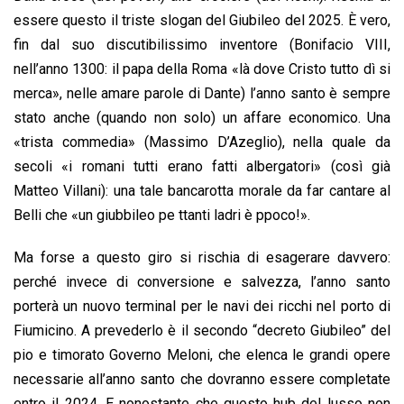
o
A
d
d
i
essere questo il triste slogan del Giubileo del 2025. È vero,
o
p
I
s
n
fin dal suo discutibilissimo inventore (Bonifacio VIII,
k
p
n
k
nell’anno 1300: il papa della Roma «là dove Cristo tutto dì si
merca», nelle amare parole di Dante) l’anno santo è sempre
stato anche (quando non solo) un affare economico. Una
«trista commedia» (Massimo D’Azeglio), nella quale da
secoli «i romani tutti erano fatti albergatori» (così già
Matteo Villani): una tale bancarotta morale da far cantare al
Belli che «un giubbileo pe ttanti ladri è ppoco!».
Ma forse a questo giro si rischia di esagerare davvero:
perché invece di conversione e salvezza, l’anno santo
porterà un nuovo terminal per le navi dei ricchi nel porto di
Fiumicino. A prevederlo è il secondo “decreto Giubileo” del
pio e timorato
G
overno Meloni, che elenca le grandi opere
necessarie all’anno santo che dovranno essere completate
entro il 2024. E nonostante che questo hub del lusso non