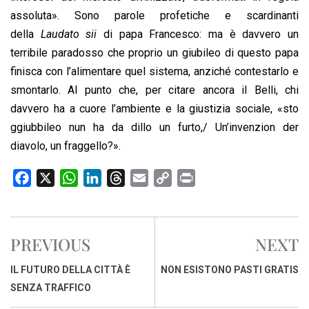
assoluta». Sono parole profetiche e scardinanti
della
Laudato sii
di papa Francesco: ma è davvero un
terribile paradosso che proprio un giubileo di questo papa
finisca con l’alimentare quel sistema, anziché contestarlo e
smontarlo. Al punto che, per citare ancora il Belli, chi
davvero ha a cuore l’ambiente e la giustizia sociale, «sto
ggiubbileo nun ha da dillo un furto,/ Un’invenzion der
diavolo, un fraggello?».
F
X
W
L
T
E
C
P
a
h
i
h
m
o
r
c
a
n
r
a
p
i
e
t
k
e
i
y
n
PREVIOUS
NEXT
b
s
e
a
l
L
t
o
A
d
d
i
IL FUTURO DELLA CITTÀ È
NON ESISTONO PASTI GRATIS
o
p
I
s
n
SENZA TRAFFICO
k
p
n
k