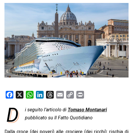
F
X
W
L
T
E
C
P
a
h
i
h
m
o
r
D
i seguito l’articolo di
Tomaso Montanari
c
a
n
r
a
p
i
e
pubblicato su Il Fatto Quotidiano
t
k
e
i
y
n
b
s
e
a
l
L
t
Dalla croce (dei poveri) alle crociere (dei ricchi): rischia di