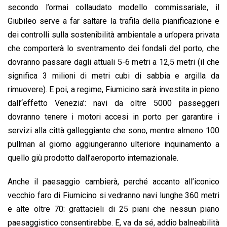
secondo l’ormai collaudato modello commissariale, il
Giubileo serve a far saltare la trafila della pianificazione e
dei controlli sulla sostenibilità ambientale a un’opera privata
che comporterà lo sventramento dei fondali del porto, che
dovranno passare dagli attuali 5-6 metri a 12,5 metri (il che
significa 3 milioni di metri cubi di sabbia e argilla da
rimuovere). E poi, a regime, Fiumicino sarà investita in pieno
dall’‘effetto Venezia’: navi da oltre 5000 passeggeri
dovranno tenere i motori accesi in porto per garantire i
servizi alla città galleggiante che sono, mentre almeno 100
pullman al giorno aggiungeranno ulteriore inquinamento a
quello giù prodotto dall’aeroporto internazionale.
Anche il paesaggio cambierà, perché accanto all’iconico
vecchio faro di Fiumicino si vedranno navi lunghe 360 metri
e alte oltre 70: grattacieli di 25 piani che nessun piano
paesaggistico consentirebbe. E, va da sé, addio balneabilità