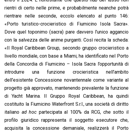
rientri di certo nelle prime, e probabilmente neanche potrà
rientrare nelle seconde, eccolo elencato al punto 146:
«Porto turistico-crocieristico di Fiumicino Isola Sacra».
Dove quel toponimo (sacra) pare davvero l’unico aggancio
con la salvezza delle anime purganti. Così recita la scheda:
«Il Royal Caribbean Group, secondo gruppo crocieristico a
livello mondiale, con base a Miami, ha identificato nel Porto
della Concordia di Fiumicino – Isola Sacra l’opportunit
à
di
introdurre una funzione crocieristica nell’ambito
dell’esistente Concessione novantennale come variante al
progetto gi
à
approvato, mantenendo prevalente la funzione
di Yacht Marina. Il Gruppo Royal Caribbean, ha quindi
costituito la Fiumicino Waterfront S.r.l., una societ
à
di diritto
italiano
ad hoc
partecipata al 100% da RCG, che sotto il
profilo giuridico rappresenta il soggetto esecutore che,
acquisita la concessione demaniale, realizzerà il Porto