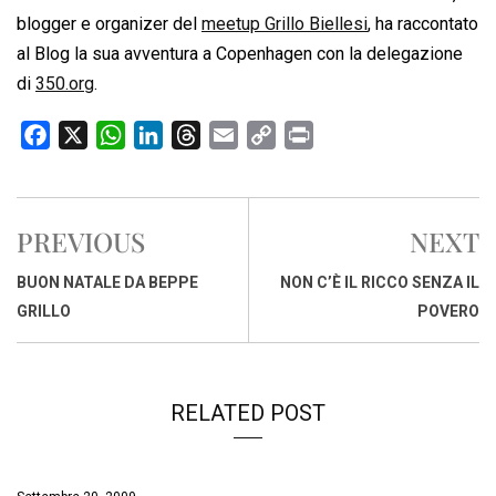
blogger e organizer del
meetup Grillo Biellesi
, ha raccontato
al Blog la sua avventura a Copenhagen con la delegazione
di
350.org
.
F
X
W
L
T
E
C
P
a
h
i
h
m
o
r
c
a
n
r
a
p
i
e
t
k
e
i
y
n
PREVIOUS
NEXT
b
s
e
a
l
L
t
o
A
d
d
i
BUON NATALE DA BEPPE
NON C’È IL RICCO SENZA IL
o
p
I
s
n
GRILLO
POVERO
k
p
n
k
RELATED POST