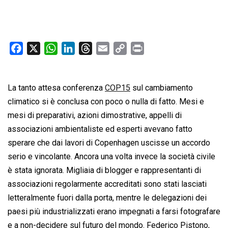
F
X
W
L
T
E
C
P
a
h
i
h
m
o
r
c
a
n
r
a
p
i
La tanto attesa conferenza
e
t
k
e
COP15
i
y
sul cambiamento
n
b
s
e
a
l
L
t
climatico si è conclusa con poco o nulla di fatto. Mesi e
o
A
d
d
i
mesi di preparativi, azioni dimostrative, appelli di
o
p
I
s
n
associazioni ambientaliste ed esperti avevano fatto
k
p
n
k
sperare che dai lavori di Copenhagen uscisse un accordo
serio e vincolante. Ancora una volta invece la società civile
è stata ignorata. Migliaia di blogger e rappresentanti di
associazioni regolarmente accreditati sono stati lasciati
letteralmente fuori dalla porta, mentre le delegazioni dei
paesi più industrializzati erano impegnati a farsi fotografare
e a non-decidere sul futuro del mondo. Federico Pistono,