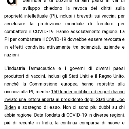
e
dell’India e di dozzine di altri paesi in via di
t
k
e
i
y
n
b
s
e
a
l
L
t
sviluppo chiedono la revoca dei diritti sulla
o
A
d
d
i
proprietà intellettuale (PI), inclusi i brevetti sui vaccini, per
o
p
I
s
n
accelerare la produzione mondiale di forniture per
k
p
n
k
combattere il COVID-19. Hanno assolutamente ragione. La
PI per combattere il COVID-19 dovrebbe essere revocata e
in effetti condivisa attivamente tra scienziati, aziende e
nazioni.
L’industria farmaceutica e i governi di diversi paesi
produttori di vaccini, inclusi gli Stati Uniti e il Regno Unito,
nonché la Commissione europea, hanno resistito alla
rinuncia alla PI, mentre
150 leader pubblici ed esperti hanno
inviato una lettera aperta al presidente degli Stati Uniti Joe
Biden
a sostegno di esso. Non ci sono più dubbi su chi
abbia ragione. Data l’ondata di COVID-19 in diverse regioni,
più di recente in India, la continua comparsa di nuove e