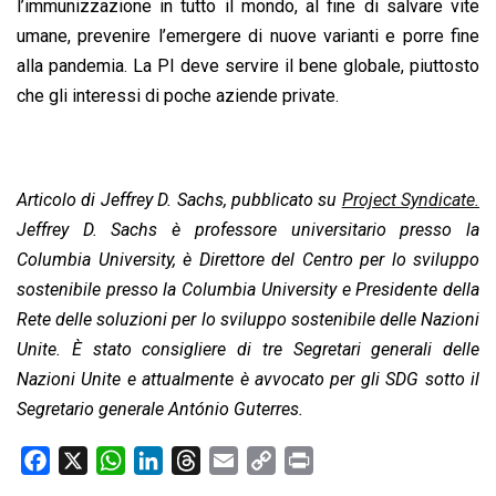
l’immunizzazione in tutto il mondo, al fine di salvare vite
umane, prevenire l’emergere di nuove varianti e porre fine
alla pandemia. La PI deve servire il bene globale, piuttosto
che gli interessi di poche aziende private.
Articolo di Jeffrey D. Sachs, pubblicato su
Project Syndicate.
Jeffrey D. Sachs è professore universitario presso la
Columbia University, è Direttore del Centro per lo sviluppo
sostenibile presso la Columbia University e Presidente della
Rete delle soluzioni per lo sviluppo sostenibile delle Nazioni
Unite. È stato consigliere di tre Segretari generali delle
Nazioni Unite e attualmente è avvocato per gli SDG sotto il
Segretario generale António Guterres.
F
X
W
L
T
E
C
P
a
h
i
h
m
o
r