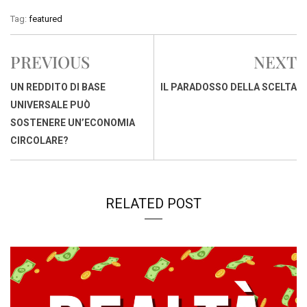
c
a
n
r
a
p
i
Tag:
featured
e
t
k
e
i
y
n
b
s
e
a
l
L
t
PREVIOUS
NEXT
o
A
d
d
i
o
p
I
s
n
UN REDDITO DI BASE
IL PARADOSSO DELLA SCELTA
k
p
n
k
UNIVERSALE PUÒ
SOSTENERE UN’ECONOMIA
CIRCOLARE?
RELATED POST