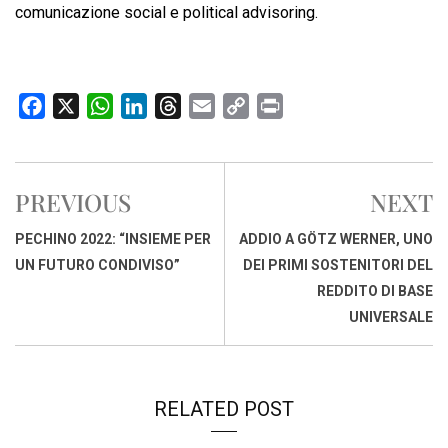
comunicazione social e political advisoring.
F
X
W
L
T
E
C
P
a
h
i
h
m
o
r
c
a
n
r
a
p
i
e
t
k
e
i
y
n
PREVIOUS
NEXT
b
s
e
a
l
L
t
o
A
d
d
i
PECHINO 2022: “INSIEME PER
ADDIO A GÖTZ WERNER, UNO
o
p
I
s
n
UN FUTURO CONDIVISO”
DEI PRIMI SOSTENITORI DEL
k
p
n
k
REDDITO DI BASE
UNIVERSALE
RELATED POST