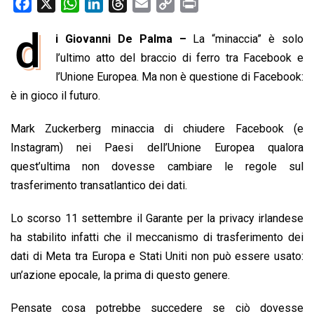
F
X
W
L
T
E
C
P
a
h
i
h
m
o
r
d
i Giovanni De Palma –
La “minaccia” è solo
c
a
n
r
a
p
i
e
l’ultimo atto del braccio di ferro tra Facebook e
t
k
e
i
y
n
b
s
e
a
l
L
t
l’Unione Europea. Ma non è questione di Facebook:
o
A
d
d
i
è in gioco il futuro.
o
p
I
s
n
Mark Zuckerberg minaccia di chiudere Facebook (e
k
p
n
k
Instagram) nei Paesi dell’Unione Europea qualora
quest’ultima non dovesse cambiare le regole sul
trasferimento transatlantico dei dati.
Lo scorso 11 settembre il Garante per la privacy irlandese
ha stabilito infatti che il meccanismo di trasferimento dei
dati di Meta tra Europa e Stati Uniti non può essere usato:
un’azione epocale, la prima di questo genere.
Pensate cosa potrebbe succedere se ciò dovesse